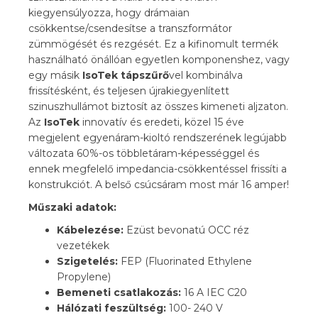
kiegyensúlyozza, hogy drámaian
csökkentse/csendesítse a transzformátor
zümmögését és rezgését. Ez a kifinomult termék
használható önállóan egyetlen komponenshez, vagy
egy másik
IsoTek tápszűrő
vel kombinálva
frissítésként, és teljesen újrakiegyenlített
szinuszhullámot biztosít az összes kimeneti aljzaton.
Az
IsoTek
innovatív és eredeti, közel 15 éve
megjelent egyenáram-kioltó rendszerének legújabb
változata 60%-os többletáram-képességgel és
ennek megfelelő impedancia-csökkentéssel frissíti a
konstrukciót. A belső csúcsáram most már 16 amper!
Műszaki adatok:
Kábelezése:
Ezüst bevonatú OCC réz
vezetékek
Szigetelés:
FEP (Fluorinated Ethylene
Propylene)
Bemeneti csatlakozás:
16 A IEC C20
Hálózati feszültség:
100- 240 V