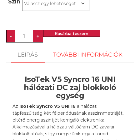
Szín
Kosárba teszem
-
+
LEÍRÁS
TOVÁBBI INFORMÁCIÓK
IsoTek V5 Syncro 16 UNI
hálózati DC zaj blokkoló
egység
Az
IsoTek Syncro V5 UNI 16
a hálózati
tápfeszültség két félperiódusának asszimmetriáját,
eltérő energiaszintjét korrigáló elektronika.
Alkalmazásával a hálózati váltóáram DC zavarai
blokkolhatóak, s így megszűnik egy a toroid