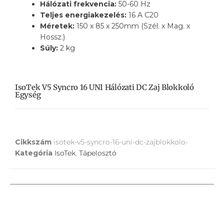
Hálózati frekvencia:
50-60 Hz
Teljes energiakezelés:
16 A C20
Méretek:
150 x 85 x 250mm (Szél. x Mag. x
Hossz.)
Súly:
2 kg
IsoTek V5 Syncro 16 UNI Hálózati DC Zaj Blokkoló
Egység
Cikkszám
isotek-v5-syncro-16-uni-dc-zajblokkolo-
Kategória
IsoTek
,
Tápelosztó