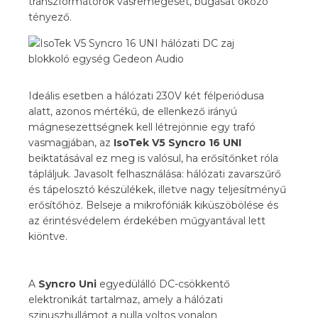
transzformátorok vasremegését, búgását okozó
tényező.
Ideális esetben a hálózati 230V két félperiódusa
alatt, azonos mértékű, de ellenkező irányú
mágnesezettségnek kell létrejönnie egy trafó
vasmagjában, az
IsoTek V5 Syncro 16 UNI
beiktatásával ez meg is valósul, ha erősítőnket róla
tápláljuk. Javasolt felhasználása: hálózati zavarszűrő
és tápelosztó készülékek, illetve nagy teljesítményű
erősítőhöz. Belseje a mikrofóniák kiküszöbölése és
az érintésvédelem érdekében műgyantával lett
kiöntve.
A
Syncro Uni
egyedülálló DC-csökkentő
elektronikát tartalmaz, amely a hálózati
szinuszhullámot a nulla voltos vonalon