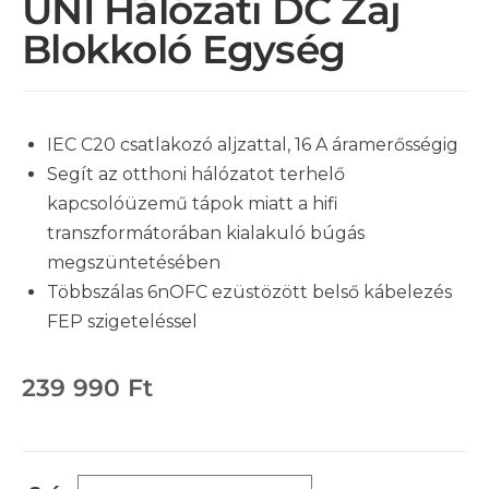
UNI Hálózati DC Zaj
Blokkoló Egység
IEC C20 csatlakozó aljzattal, 16 A áramerősségig
Segít az otthoni hálózatot terhelő
kapcsolóüzemű tápok miatt a hifi
transzformátorában kialakuló búgás
megszüntetésében
Többszálas 6nOFC ezüstözött belső kábelezés
FEP szigeteléssel
239 990
Ft