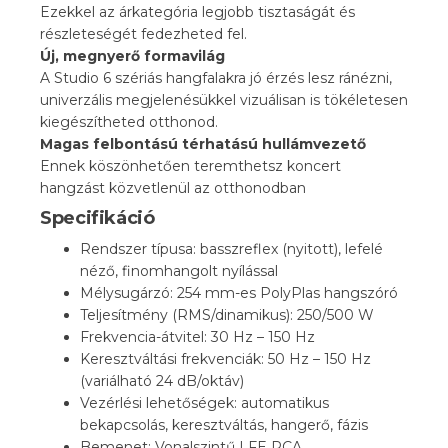
Ezekkel az árkategória legjobb tisztaságát és
részleteségét fedezheted fel.
Új, megnyerő formavilág
A Studio 6 szériás hangfalakra jó érzés lesz ránézni,
univerzális megjelenésükkel vizuálisan is tökéletesen
kiegészítheted otthonod.
Magas felbontású térhatású hullámvezető
Ennek köszönhetően teremthetsz koncert
hangzást közvetlenül az otthonodban
Specifikáció
Rendszer típusa: basszreflex (nyitott), lefelé
néző, finomhangolt nyílással
Mélysugárzó: 254 mm-es PolyPlas hangszóró
Teljesítmény (RMS/dinamikus): 250/500 W
Frekvencia-átvitel: 30 Hz – 150 Hz
Keresztváltási frekvenciák: 50 Hz – 150 Hz
(variálható 24 dB/oktáv)
Vezérlési lehetőségek: automatikus
bekapcsolás, keresztváltás, hangerő, fázis
Bemenet: Vonalszintű LFE RCA