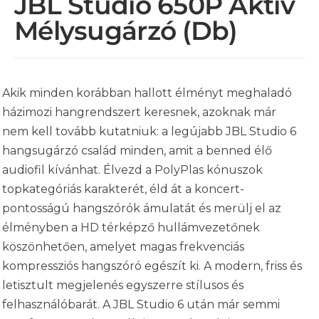
JBL Studio 650P Aktív
Mélysugárzó (db)
Akik minden korábban hallott élményt meghaladó
házimozi hangrendszert keresnek, azoknak már
nem kell tovább kutatniuk: a legújabb JBL Studio 6
hangsugárzó család minden, amit a benned élő
audiofil kívánhat. Élvezd a PolyPlas kónuszok
topkategóriás karakterét, éld át a koncert-
pontosságú hangszórók ámulatát és merülj el az
élményben a HD térképző hullámvezetőnek
köszönhetően, amelyet magas frekvenciás
kompressziós hangszóró egészít ki. A modern, friss és
letisztult megjelenés egyszerre stílusos és
felhasználóbarát. A JBL Studio 6 után már semmi