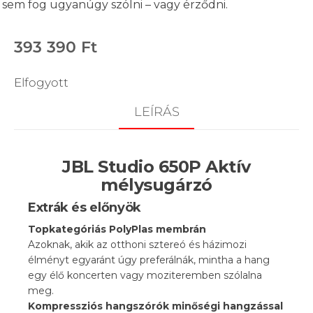
sem fog ugyanúgy szólni – vagy érződni.
393 390
Ft
Elfogyott
LEÍRÁS
JBL Studio 650P Aktív
mélysugárzó
Extrák és előnyök
Topkategóriás PolyPlas membrán
Azoknak, akik az otthoni sztereó és házimozi
élményt egyaránt úgy preferálnák, mintha a hang
egy élő koncerten vagy moziteremben szólalna
meg.
Kompressziós hangszórók minőségi hangzással