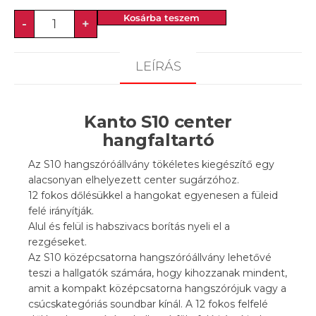
Kosárba teszem
-
+
LEÍRÁS
Kanto S10 center
hangfaltartó
Az S10 hangszóróállvány tökéletes kiegészítő egy
alacsonyan elhelyezett center sugárzóhoz.
12 fokos dőlésükkel a hangokat egyenesen a füleid
felé irányítják.
Alul és felül is habszivacs borítás nyeli el a
rezgéseket.
Az S10 középcsatorna hangszóróállvány lehetővé
teszi a hallgatók számára, hogy kihozzanak mindent,
amit a kompakt középcsatorna hangszórójuk vagy a
csúcskategóriás soundbar kínál. A 12 fokos felfelé