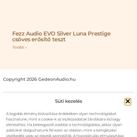
Fezz Audio EVO Silver Luna Prestige
csöves erősítő teszt
Tovább »
Copyright 2026 GedeonAudio.hu
Süti kezelés
A legjobb élmény biztosítása érdekében olyan technológiákat
használunk, mint a cookie-k az eszközadatok tárolására és/vagy
eléréséhez. Ha beleegyezik ezekbe a technológiákba, akkor olyan
adatokat dolgozhatunk fel ezen az oldalon, mint a böngészési
viselkedés vagy az egyedi azonosítók. A hozzájárulás elmulasztása