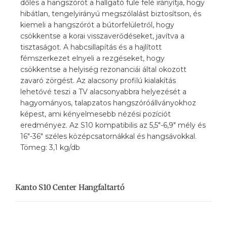
dőlés a hangszórót a hallgató füle felé irányítja, hogy
hibátlan, tengelyirányú megszólalást biztosítson, és
kiemeli a hangszórót a bútorfelületről, hogy
csökkentse a korai visszaverődéseket, javítva a
tisztaságot. A habcsillapítás és a hajlított
fémszerkezet elnyeli a rezgéseket, hogy
csökkentse a helyiség rezonanciái által okozott
zavaró zörgést. Az alacsony profilú kialakítás
lehetővé teszi a TV alacsonyabbra helyezését a
hagyományos, talapzatos hangszóróállványokhoz
képest, ami kényelmesebb nézési pozíciót
eredményez. Az S10 kompatibilis az 5,5″-6,9″ mély és
16″-36″ széles középcsatornákkal és hangsávokkal.
Tömeg: 3,1 kg/db
Kanto S10 Center Hangfaltartó