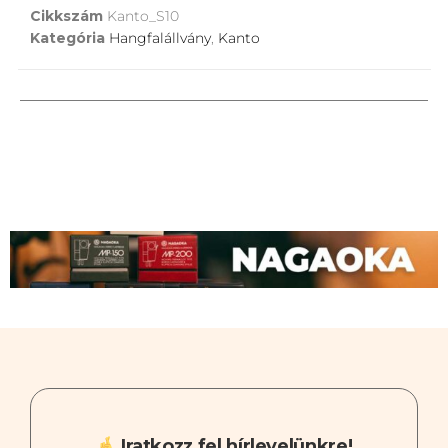
Cikkszám
Kanto_S10
Kategória
Hangfalállvány
,
Kanto
Iratkozz fel hírlevelünkre!