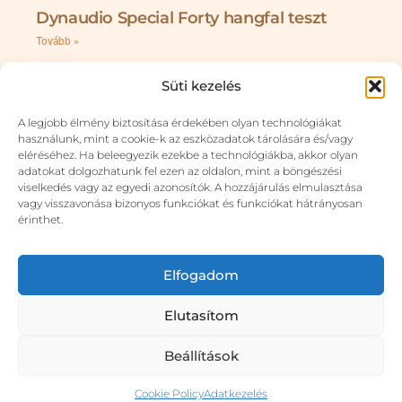
Dynaudio Special Forty hangfal teszt
Tovább »
Süti kezelés
A legjobb élmény biztosítása érdekében olyan technológiákat
használunk, mint a cookie-k az eszközadatok tárolására és/vagy
eléréséhez. Ha beleegyezik ezekbe a technológiákba, akkor olyan
adatokat dolgozhatunk fel ezen az oldalon, mint a böngészési
viselkedés vagy az egyedi azonosítók. A hozzájárulás elmulasztása
vagy visszavonása bizonyos funkciókat és funkciókat hátrányosan
érinthet.
Fezz Audio EVO Silver Luna Prestige
csöves erősítő teszt
Elfogadom
Tovább »
Elutasítom
Beállítások
Copyright 2026 GedeonAudio.hu
Cookie Policy
Adatkezelés