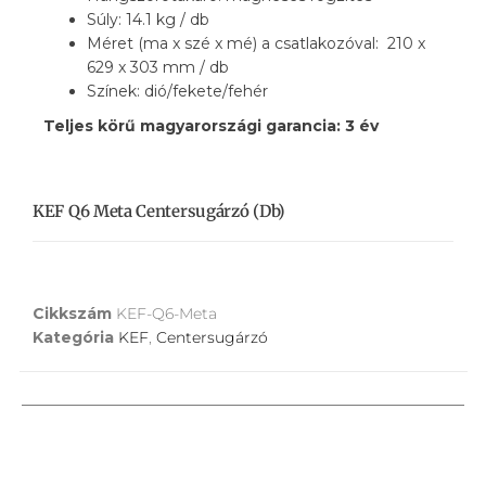
Súly: 14.1 kg / db
Méret (ma x szé x mé) a csatlakozóval: 210 x
629 x 303 mm / db
Színek: dió/fekete/fehér
Teljes körű magyarországi garancia: 3 év
KEF Q6 Meta Centersugárzó (db)
Cikkszám
KEF-Q6-Meta
Kategória
KEF
,
Centersugárzó