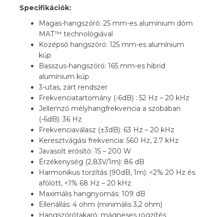
Specifikációk:
Magas-hangszóró: 25 mm-es alumínium dóm
MAT™ technológiával
Középső hangszóró: 125 mm-es alumínium
kúp
Basszus-hangszóró: 165 mm-es hibrid
alumínium kúp
3-utas, zárt rendszer
Frekvenciatartomány (-6dB) : 52 Hz – 20 kHz
Jellemző mélyhangfrekvencia a szobában
(-6dB): 36 Hz
Frekvenciaválasz (±3dB): 63 Hz – 20 kHz
Keresztvágási frekvencia: 560 Hz, 2.7 kHz
Javasolt erősítő: 15 – 200 W
Érzékenység (2,83V/1m): 86 dB
Harmonikus torzítás (90dB, 1m): <2% 20 Hz és
afölött, <1% 68 Hz – 20 kHz
Maximális hangnyomás: 109 dB
Ellenállás: 4 ohm (minimális 3,2 ohm)
Hangszórótakaró: mágneses rögzítés