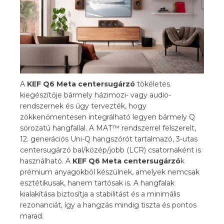
A
KEF Q6 Meta centersugárzó
tökéletes
kiegészítője bármely házimozi- vagy audio-
rendszernek és úgy tervezték, hogy
zökkenőmentesen integrálható legyen bármely Q
sorozatú hangfallal. A MAT™ rendszerrel felszerelt,
12. generációs Uni-Q hangszórót tartalmazó, 3-utas
centersugárzó bal/közép/jobb (LCR) csatornaként is
használható. A
KEF Q6 Meta centersugárzó
k
prémium anyagokból készülnek, amelyek nemcsak
esztétikusak, hanem tartósak is. A hangfalak
kialakítása biztosítja a stabilitást és a minimális
rezonanciát, így a hangzás mindig tiszta és pontos
marad.