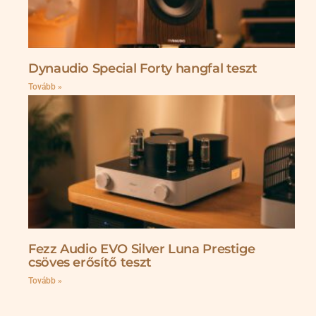
Dynaudio Special Forty hangfal teszt
Tovább »
Fezz Audio EVO Silver Luna Prestige
csöves erősítő teszt
Tovább »