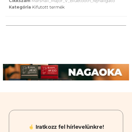
Cikkszám
Marshall_Major_V_Bluetooth_fejhallgato
Kategória
Kifutott termék
Iratkozz fel hírlevelünkre!