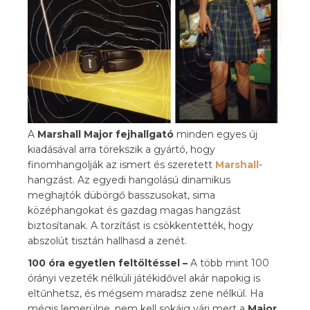
A
Marshall Major fejhallgató
minden egyes új
kiadásával arra törekszik a gyártó, hogy
finomhangolják az ismert és szeretett
Marshall
-
hangzást. Az egyedi hangolású dinamikus
meghajtók dübörgő basszusokat, sima
középhangokat és gazdag magas hangzást
biztosítanak. A torzítást is csökkentették, hogy
abszolút tisztán hallhasd a zenét.
100 óra egyetlen feltöltéssel –
A több mint 100
órányi vezeték nélküli játékidővel akár napokig is
eltűnhetsz, és mégsem maradsz zene nélkül. Ha
mégis lemerülne, nem kell sokáig várj mert a
Major