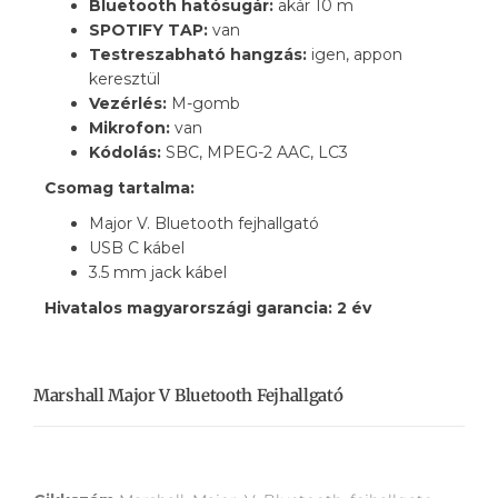
Bluetooth hatósugár:
akár 10 m
SPOTIFY TAP:
van
Testreszabható hangzás:
igen, appon
keresztül
Vezérlés:
M-gomb
Mikrofon:
van
Kódolás:
SBC, MPEG-2 AAC, LC3
Csomag tartalma:
Major V. Bluetooth fejhallgató
USB C kábel
3.5 mm jack kábel
Hivatalos magyarországi garancia: 2 év
Marshall Major V Bluetooth Fejhallgató