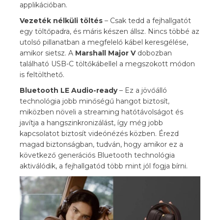
applikációban.
Vezeték nélküli töltés
– Csak tedd a fejhallgatót
egy töltőpadra, és máris készen állsz. Nincs többé az
utolsó pillanatban a megfelelő kábel keresgélése,
amikor sietsz. A
Marshall Major V
dobozban
található USB-C töltőkábellel a megszokott módon
is feltölthető.
Bluetooth LE Audio-ready
– Ez a jövőálló
technológia jobb minőségű hangot biztosít,
miközben növeli a streaming hatótávolságot és
javítja a hangszinkronizálást, így még jobb
kapcsolatot biztosít videónézés közben. Érezd
magad biztonságban, tudván, hogy amikor ez a
következő generációs Bluetooth technológia
aktiválódik, a fejhallgatód több mint jól fogja bírni.