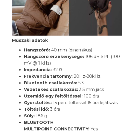
Műszaki adatok
Hangszóró:
40 mm (dinamikus)
Hangszóró érzékenysége:
106 dB SPL (100
mV @ 1 kHz)
Impedancia:
32 Ω
Frekvencia tartomny:
20Hz-20kHz
Bluetooth csatlakozás:
5.3
Vezetékes csatlakozás:
3.5 mm jack
Üzemidő egy feltöltéssel:
100 óra
Gyorstöltés:
15 perc töltéssel 15 óra lejátszás
Töltési idő:
3 óra
Súly:
186 g
BLUETOOTH
MULTIPOINT CONNECTIVITY:
Yes