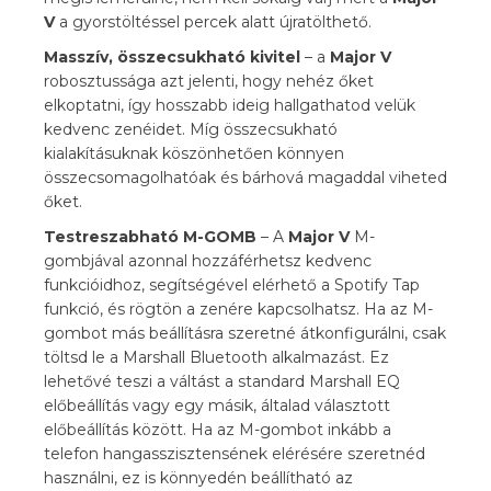
V
a gyorstöltéssel percek alatt újratölthető.
Masszív, összecsukható kivitel
– a
Major V
robosztussága azt jelenti, hogy nehéz őket
elkoptatni, így hosszabb ideig hallgathatod velük
kedvenc zenéidet. Míg összecsukható
kialakításuknak köszönhetően könnyen
összecsomagolhatóak és bárhová magaddal viheted
őket.
Testreszabható M-GOMB
– A
Major V
M-
gombjával azonnal hozzáférhetsz kedvenc
funkcióidhoz, segítségével elérhető a Spotify Tap
funkció, és rögtön a zenére kapcsolhatsz. Ha az M-
gombot más beállításra szeretné átkonfigurálni, csak
töltsd le a Marshall Bluetooth alkalmazást. Ez
lehetővé teszi a váltást a standard Marshall EQ
előbeállítás vagy egy másik, általad választott
előbeállítás között. Ha az M-gombot inkább a
telefon hangasszisztensének elérésére szeretnéd
használni, ez is könnyedén beállítható az