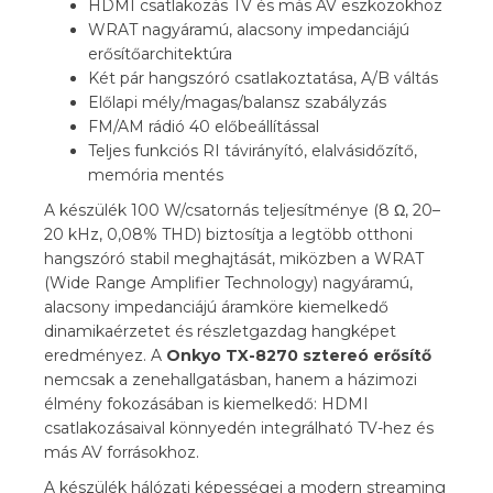
HDMI csatlakozás TV és más AV eszközökhöz
WRAT nagyáramú, alacsony impedanciájú
erősítőarchitektúra
Két pár hangszóró csatlakoztatása, A/B váltás
Előlapi mély/magas/balansz szabályzás
FM/AM rádió 40 előbeállítással
Teljes funkciós RI távirányító, elalvásidőzítő,
memória mentés
A készülék 100 W/csatornás teljesítménye (8 Ω, 20–
20 kHz, 0,08% THD) biztosítja a legtöbb otthoni
hangszóró stabil meghajtását, miközben a WRAT
(Wide Range Amplifier Technology) nagyáramú,
alacsony impedanciájú áramköre kiemelkedő
dinamikaérzetet és részletgazdag hangképet
eredményez. A
Onkyo TX-8270 sztereó erősítő
nemcsak a zenehallgatásban, hanem a házimozi
élmény fokozásában is kiemelkedő: HDMI
csatlakozásaival könnyedén integrálható TV-hez és
más AV forrásokhoz.
A készülék hálózati képességei a modern streaming