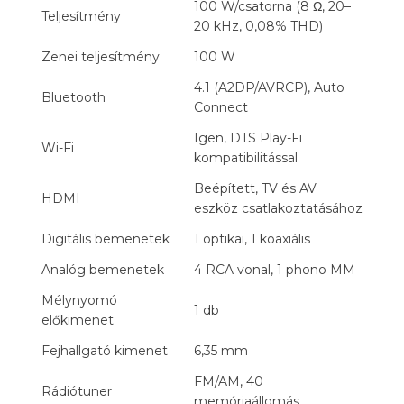
100 W/csatorna (8 Ω, 20–
Teljesítmény
20 kHz, 0,08% THD)
Zenei teljesítmény
100 W
4.1 (A2DP/AVRCP), Auto
Bluetooth
Connect
Igen, DTS Play-Fi
Wi-Fi
kompatibilitással
Beépített, TV és AV
HDMI
eszköz csatlakoztatásához
Digitális bemenetek
1 optikai, 1 koaxiális
Analóg bemenetek
4 RCA vonal, 1 phono MM
Mélynyomó
1 db
előkimenet
Fejhallgató kimenet
6,35 mm
FM/AM, 40
Rádiótuner
memóriaállomás