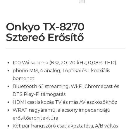
Onkyo TX-8270
Sztereó Erősítő
100 W/csatorna (8 Ω, 20–20 kHz, 0,08% THD)
phono MM, 4 analóg, 1 optikai és 1 koaxiális
bemenet
Bluetooth 4.1 streaming, Wi-Fi, Chromecast és
DTS Play-Fi támogatás
HDMI csatlakozás TV és más AV eszközökhöz
WRAT nagyáramú, alacsony impedanciájú
erősítőarchitektúra
Két pár hangszóró csatlakoztatása, A/B váltás