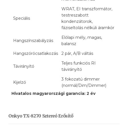
WRAT, EI transzformátor,
testreszabott
Speciális
kondenzátorok,
fáziseltolás nélküli áramkör
Előlapi mély, magas,
Hangszínszabályzás
balansz
Hangszórócsatlakozás
2 pár, A/B váltás
Teljes funkciós RI
Távirányító
távirányító
3 fokozatú dimmer
Kijelző
(normál/Dim/Dimmer)
Hivatalos magyarországi garancia: 2 év
Onkyo TX-8270 Sztereó Erősítő