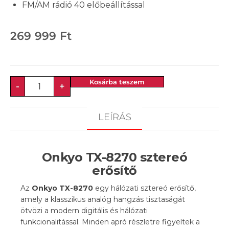
FM/AM rádió 40 előbeállítással
269 999
Ft
Kosárba teszem
-
+
LEÍRÁS
Onkyo TX-8270 sztereó
erősítő
Az
Onkyo
TX-8270
egy hálózati sztereó erősítő,
amely a klasszikus analóg hangzás tisztaságát
ötvözi a modern digitális és hálózati
funkcionalitással. Minden apró részletre figyeltek a