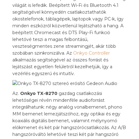
világát is lefedik. Beépített Wi-Fi és Bluetooth 4.1
segítségével könnyedén csatlakoztathatók
okostelefonok, táblagépek, laptopok vagy PC-k, így
minden eszközről közvetlenül lejátszható a hang. A
beépített Chromecast és DTS Play-Fi funkció
lehetővé teszi a magas felbontású,
veszteségmentes zene streamingjét, akár több
szobában szinkronizálva. Az
Onkyo Controller
alkalmazás segítségével az összes forrást és
lejátszást egyetlen felületről kezelhetjük, így a
vezérlés egyszerű és intuitív.
Az.
Onkyo TX-8270
gazdag csatlakozási
lehetőségei révén mindenféle audioforrást
integrálhatunk: négy analóg vonalbemenet, phono
MM bemenet lemezjátszóhoz, egy optikai és egy
koaxiális digitális bemenet, valamint mélynyomó
előkimenet és két pár hangszórócsatlakozás. Az A/B
hangszóróváltó lehetővé teszi két pár hangszóró