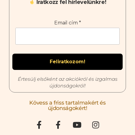
Iratkozz fel hírlevelünkre!
Email cím
*
Értesülj elsőként az akciókról és izgalmas
újdonságokról!
Kövess a friss tartalmakért és
újdonságokért!