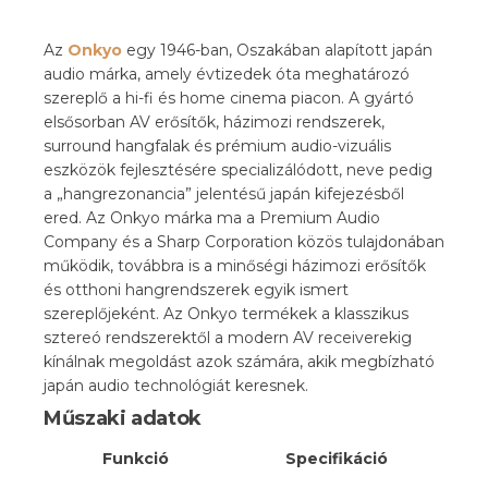
Az
Onkyo
egy 1946-ban, Oszakában alapított japán
audio márka, amely évtizedek óta meghatározó
szereplő a hi-fi és home cinema piacon. A gyártó
elsősorban AV erősítők, házimozi rendszerek,
surround hangfalak és prémium audio-vizuális
eszközök fejlesztésére specializálódott, neve pedig
a „hangrezonancia” jelentésű japán kifejezésből
ered. Az Onkyo márka ma a
Premium Audio
Company
és a
Sharp Corporation
közös tulajdonában
működik, továbbra is a minőségi házimozi erősítők
és otthoni hangrendszerek egyik ismert
szereplőjeként. Az Onkyo termékek a klasszikus
sztereó rendszerektől a modern AV receiverekig
kínálnak megoldást azok számára, akik megbízható
japán audio technológiát keresnek.
Műszaki adatok
Funkció
Specifikáció