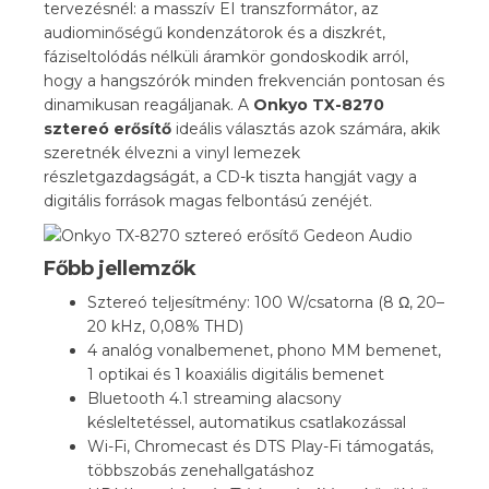
tervezésnél: a masszív EI transzformátor, az
audiominőségű kondenzátorok és a diszkrét,
fáziseltolódás nélküli áramkör gondoskodik arról,
hogy a hangszórók minden frekvencián pontosan és
dinamikusan reagáljanak. A
Onkyo TX-8270
sztereó erősítő
ideális választás azok számára, akik
szeretnék élvezni a vinyl lemezek
részletgazdagságát, a CD-k tiszta hangját vagy a
digitális források magas felbontású zenéjét.
Főbb jellemzők
Sztereó teljesítmény: 100 W/csatorna (8 Ω, 20–
20 kHz, 0,08% THD)
4 analóg vonalbemenet, phono MM bemenet,
1 optikai és 1 koaxiális digitális bemenet
Bluetooth 4.1 streaming alacsony
késleltetéssel, automatikus csatlakozással
Wi-Fi, Chromecast és DTS Play-Fi támogatás,
többszobás zenehallgatáshoz