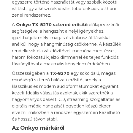
egyszerre történő használatát vagy szobák közötti
váltást, így a készülék ideális többfunkciós, otthoni
zenei rendszerhez.
A
Onkyo TX-8270 sztereó erősítő
előlapi vezérlői
segítségével a hangszínt a helyi igényekhez
igazíthatjuk: mély, magas és balansz állításokkal,
anélkül, hogy a hangminőség csökkenne. A készülék
rendelkezik elalvásidőzítővel, memória mentéssel,
három fokozatú kijelző dimmerrel és teljes funkciós
távirányítóval a maximális kényelem érdekében.
Összességében a
TX-8270
egy sokoldalú, magas
minőségű sztereó hálózati erősítő, amely a
klasszikus és modern audioformátumokat egyaránt
kezeli. Ideális választás azoknak, akik szeretnék a
hagyományos bakelit, CD, streaming szolgáltatás és
digitális média hangzását egyetlen készülékben
élvezni, miközben a rendszer egyszerűen kezelhető
és hosszú távon stabil.
Az Onkyo márkáról