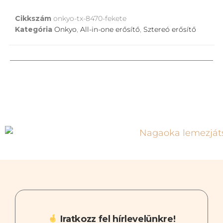
Cikkszám
onkyo-tx-8470-fekete
Kategória
Onkyo
,
All-in-one erősítő
,
Sztereó erősítő
Iratkozz fel hírlevelünkre!