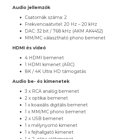
Audio jellemzők
Csatornák száma: 2
Frekvenciaátvitel: 20 Hz – 20 kHz
DAC: 32 bit / 768 kHz (AKM AK4452)
MM/MC választható phono bemenet
HDMI és videó
4 HDMI bemenet
1 HDMI kimenet (ARC)
8K / 4K Ultra HD támogatás
Audio be- és kimenetek
3 x RCA analóg bemenet
2 x optikai bemenet
1 x koaxiális digitális bemenet
1 x MM/MC phono bemenet
2 x USB bemenet
1 x mélynyomó kimenet
1 x fejhallgató kimenet