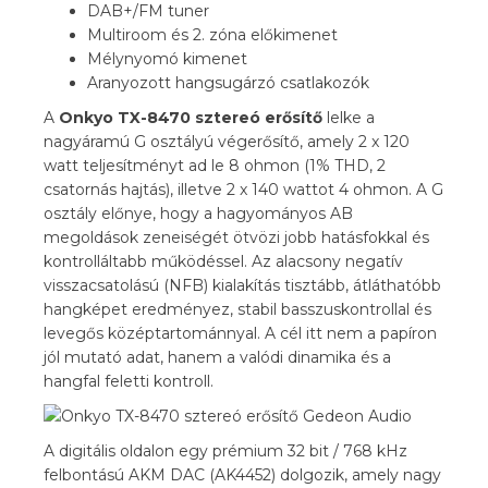
DAB+/FM tuner
Multiroom és 2. zóna előkimenet
Mélynyomó kimenet
Aranyozott hangsugárzó csatlakozók
A
Onkyo TX-8470 sztereó erősítő
lelke a
nagyáramú G osztályú végerősítő, amely 2 x 120
watt teljesítményt ad le 8 ohmon (1% THD, 2
csatornás hajtás), illetve 2 x 140 wattot 4 ohmon. A G
osztály előnye, hogy a hagyományos AB
megoldások zeneiségét ötvözi jobb hatásfokkal és
kontrolláltabb működéssel. Az alacsony negatív
visszacsatolású (NFB) kialakítás tisztább, átláthatóbb
hangképet eredményez, stabil basszuskontrollal és
levegős középtartománnyal. A cél itt nem a papíron
jól mutató adat, hanem a valódi dinamika és a
hangfal feletti kontroll.
A digitális oldalon egy prémium 32 bit / 768 kHz
felbontású AKM DAC (AK4452) dolgozik, amely nagy