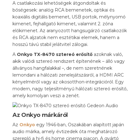
A csatlakozási lehetőségek átgondoltak és
bőségesek: analóg RCA bemenetek, optikai és
koaxiális digitális bemenet, USB portok, mélynyomó
kimenet, fejhallgató kimenet, valamint 2. zóna
előkimenet. Az aranyozott hangsugárzó csatlakozók
és RCA aljzatok nem esztétikai elemek, hanem a
hosszú távú stabil jelátvitel zálogai.
A
Onkyo TX-8470 sztereó erősítő
azoknak való,
akik valódi sztereó rendszert építenének – álló vagy
állványos hangfalakkal –, de nem szeretnének
lemondani a hálózati zenelejátszásról, a HDMI ARC
kényelméről vagy az okosotthon-integrációról. Egy
modern, nagy teljesítményű hálózati sztereó erősítő,
amely komolyan veszi a zenét.
Az Onkyo márkáról
Az
Onkyo
egy 1946-ban, Oszakában alapított japán
audio márka, amely évtizedek óta meghatározó
szereplő a hi-fi és home cinema piacon. A gyártó