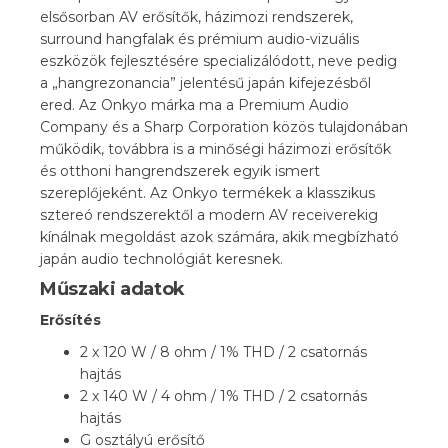
elsősorban AV erősítők, házimozi rendszerek,
surround hangfalak és prémium audio-vizuális
eszközök fejlesztésére specializálódott, neve pedig
a „hangrezonancia” jelentésű japán kifejezésből
ered. Az Onkyo márka ma a
Premium Audio
Company
és a
Sharp Corporation
közös tulajdonában
működik, továbbra is a minőségi házimozi erősítők
és otthoni hangrendszerek egyik ismert
szereplőjeként. Az Onkyo termékek a klasszikus
sztereó rendszerektől a modern AV receiverekig
kínálnak megoldást azok számára, akik megbízható
japán audio technológiát keresnek.
Műszaki adatok
Erősítés
2 x 120 W / 8 ohm / 1% THD / 2 csatornás
hajtás
2 x 140 W / 4 ohm / 1% THD / 2 csatornás
hajtás
G osztályú erősítő