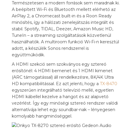
Természetesen a modern források sem maradnak ki.
A beépített Wi-Fi és Bluetooth mellett elérhető az
AirPlay 2, a Chromecast built-in és a Roon Ready
minősítés, így a hálózati zenelejátszás integrált és
stabil. Spotify, TIDAL, Deezer, Amazon Music HD,
TuneIn – a streaming szolgáltatások közvetlenül
használhatók. A multiroom funkció Wi-Fi-n keresztül
adott, a készülék Sonos rendszerrel is
együttműködik.
A HDMI szekció sem szokványos egy sztereó
erősítőnél: 4 HDMI bemenet és 1 HDMI kimenet
(ARC támogatással) áll rendelkezésre, 8K/4K Ultra
HD kompatibilitással. Ez azt jelenti, hogy a
TX-8470
egyszerűen integrálható televízió mellé, egyetlen
HDMI kábellel kezelve a hangot és az alapvető
vezérlést. Így egy minőségi sztereó rendszer valódi
alternatívája lehet egy soundbar-nak – lényegesen
komolyabb hangminőséggel.