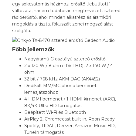
egy sokcsatornás házimozi erősítő „lebutított”
változata, hanem tudatosan megtervezett sztereó
rádióerősítő, ahol minden alkatrész és áramköri
megoldás a tiszta, fókuszált zenei megszólalást
szolgálja.
Főbb jellemzők
Nagyáramú G osztályú sztereó erősítő
2 x 120 W / 8 ohm (1% THD), 2 x 140 W / 4
ohm
32 bit / 768 kHz AKM DAC (AK4452)
Dedikált MM/MC phono bemenet
lemezjátszóhoz
4 HDMI bemenet / 1 HDMI kimenet (ARC),
8K/4K Ultra HD támogatás
Beépített Wi-Fi és Bluetooth
AirPlay 2, Chromecast built-in, Roon Ready
Spotify, TIDAL, Deezer, Amazon Music HD,
TuneIn támogatás