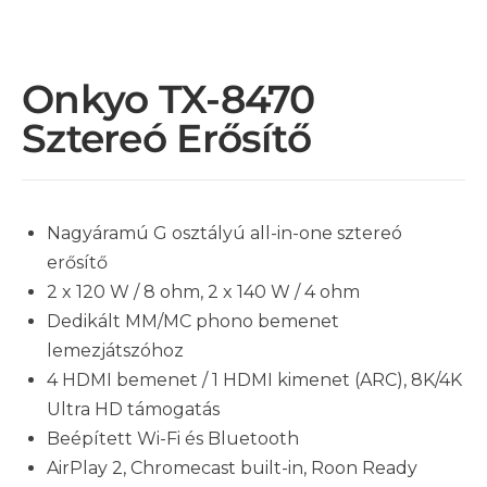
Onkyo TX-8470
Sztereó Erősítő
Nagyáramú G osztályú all-in-one sztereó
erősítő
2 x 120 W / 8 ohm, 2 x 140 W / 4 ohm
Dedikált MM/MC phono bemenet
lemezjátszóhoz
4 HDMI bemenet / 1 HDMI kimenet (ARC), 8K/4K
Ultra HD támogatás
Beépített Wi-Fi és Bluetooth
AirPlay 2, Chromecast built-in, Roon Ready