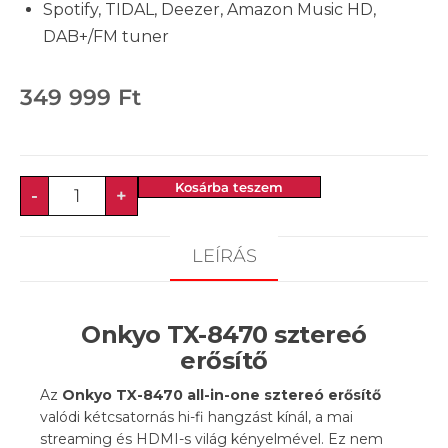
Spotify, TIDAL, Deezer, Amazon Music HD,
DAB+/FM tuner
349 999
Ft
Kosárba teszem
-
+
LEÍRÁS
Onkyo TX-8470 sztereó
erősítő
Az
Onkyo TX-8470 all-in-one sztereó erősítő
valódi kétcsatornás hi-fi hangzást kínál, a mai
streaming és HDMI-s világ kényelmével. Ez nem