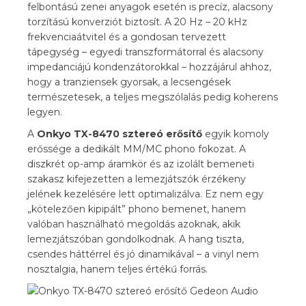
felbontású zenei anyagok esetén is precíz, alacsony
torzítású konverziót biztosít. A 20 Hz – 20 kHz
frekvenciaátvitel és a gondosan tervezett
tápegység – egyedi transzformátorral és alacsony
impedanciájú kondenzátorokkal – hozzájárul ahhoz,
hogy a tranziensek gyorsak, a lecsengések
természetesek, a teljes megszólalás pedig koherens
legyen.
A
Onkyo TX-8470 sztereó erősítő
egyik komoly
erőssége a dedikált MM/MC phono fokozat. A
diszkrét op-amp áramkör és az izolált bemeneti
szakasz kifejezetten a lemezjátszók érzékeny
jelének kezelésére lett optimalizálva. Ez nem egy
„kötelezően kipipált” phono bemenet, hanem
valóban használható megoldás azoknak, akik
lemezjátszóban gondolkodnak. A hang tiszta,
csendes háttérrel és jó dinamikával – a vinyl nem
nosztalgia, hanem teljes értékű forrás.