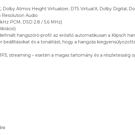
Dolby Atmos Height Virtualizer, DTS Virtual:X, Dolby Digital, Dol
 Resolution Audio
2 kHz PCM, DSD 2.8 / 5.6 MHz)
ibráció)
efiniált hangszóró-profil: az erősítő automatikusan a Klipsch han
ver beállításokat és a tonalitást, hogy a hangzás kiegyensúlyozo
MP3, streaming – esetén a magas tartomány és a részletesség opt
ára