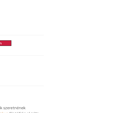
m
ik szeretnének