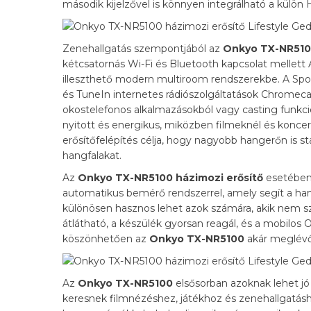
második kijelzővel is könnyen integrálható a külö
Zenehallgatás szempontjából az
Onkyo TX-NR51
kétcsatornás Wi-Fi és Bluetooth kapcsolat mellett 
illeszthető modern multiroom rendszerekbe. A Spo
és TuneIn internetes rádiószolgáltatások Chromecast
okostelefonos alkalmazásokból vagy casting funkció
nyitott és energikus, miközben filmeknél és koncert
erősítőfelépítés célja, hogy nagyobb hangerőn is sta
hangfalakat.
Az
Onkyo TX-NR5100 házimozi erősítő
esetében 
automatikus bemérő rendszerrel, amely segít a hang
különösen hasznos lehet azok számára, akik nem s
átlátható, a készülék gyorsan reagál, és a mobilos
köszönhetően az
Onkyo TX-NR5100
akár meglévő 
Az
Onkyo TX-NR5100
elsősorban azoknak lehet jó 
keresnek filmnézéshez, játékhoz és zenehallgatásho