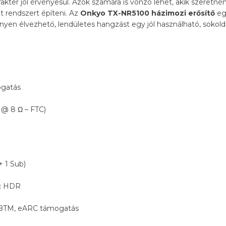
akter jól érvényesül. Azok számára is vonzó lehet, akik szeretné
t rendszert építeni. Az
Onkyo TX-NR5100 házimozi erősítő
egy
önnyen élvezhető, lendületes hangzást egy jól használható, sokol
ogatás
 @ 8 Ω – FTC)
 1 Sub)
ic HDR
 SBTM, eARC támogatás