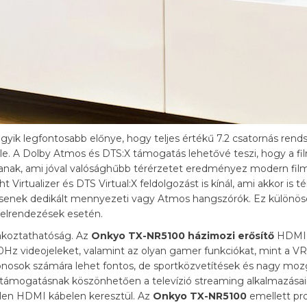
gyik legfontosabb előnye, hogy teljes értékű 7.2 csatornás rend
vele. A Dolby Atmos és DTS:X támogatás lehetővé teszi, hogy a 
anak, ami jóval valósághűbb térérzetet eredményez modern film
Virtualizer és DTS Virtual:X feldolgozást is kínál, ami akkor is 
ncsenek dedikált mennyezeti vagy Atmos hangszórók. Ez különös
elrendezések esetén.
lakoztathatóság. Az
Onkyo TX-NR5100 házimozi erősítő
HDMI 2
Hz videojeleket, valamint az olyan gamer funkciókat, mint a 
jdonosok számára lehet fontos, de sportközvetítések és nagy mo
 támogatásnak köszönhetően a televízió streaming alkalmazásain
tlen HDMI kábelen keresztül. Az
Onkyo TX-NR5100
emellett pro