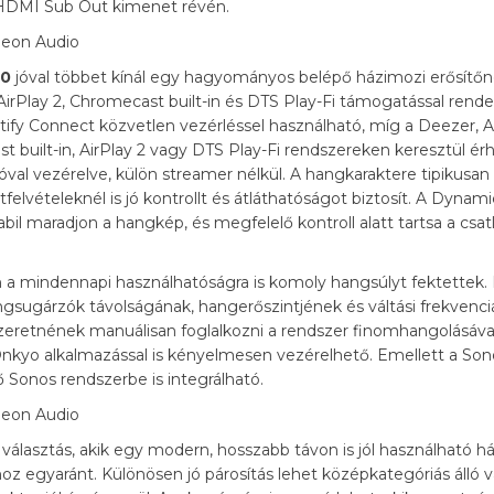
n HDMI Sub Out kimenet révén.
00
jóval többet kínál egy hagyományos belépő házimozi erősítőné
AirPlay 2, Chromecast built-in és DTS Play-Fi támogatással rende
tify Connect közvetlen vezérléssel használható, míg a Deezer,
 built-in, AirPlay 2 vagy DTS Play-Fi rendszereken keresztül érh
val vezérelve, külön streamer nélkül. A hangkaraktere tipikusan
felvételeknél is jó kontrollt és átláthatóságot biztosít. A Dynam
bil maradjon a hangkép, és megfelelő kontroll alatt tartsa a csat
a mindennapi használhatóságra is komoly hangsúlyt fektettek
sugárzók távolságának, hangerőszintjének és váltási frekvenciá
zeretnének manuálisan foglalkozni a rendszer finomhangolásáv
 Onkyo alkalmazással is kényelmesen vezérelhető. Emellett a Son
Sonos rendszerbe is integrálható.
választás, akik egy modern, hosszabb távon is jól használható há
z egyaránt. Különösen jó párosítás lehet középkategóriás álló v