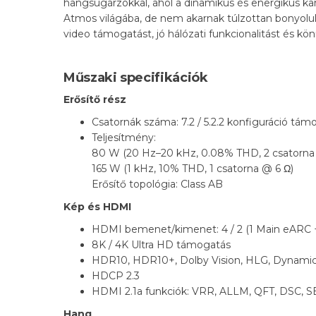
hangsugárzókkal, ahol a dinamikus és energikus kar
Atmos világába, de nem akarnak túlzottan bonyolul
video támogatást, jó hálózati funkcionalitást és k
Műszaki specifikációk
Erősítő rész
Csatornák száma: 7.2 / 5.2.2 konfiguráció tám
Teljesítmény:
80 W (20 Hz–20 kHz, 0.08% THD, 2 csatorna
165 W (1 kHz, 10% THD, 1 csatorna @ 6 Ω)
Erősítő topológia: Class AB
Kép és HDMI
HDMI bemenet/kimenet: 4 / 2 (1 Main eARC +
8K / 4K Ultra HD támogatás
HDR10, HDR10+, Dolby Vision, HLG, Dynam
HDCP 2.3
HDMI 2.1a funkciók: VRR, ALLM, QFT, DSC,
Hang