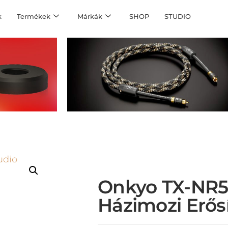
k
Termékek
Márkák
SHOP
STUDIO
Onkyo TX-NR5
Házimozi Erős