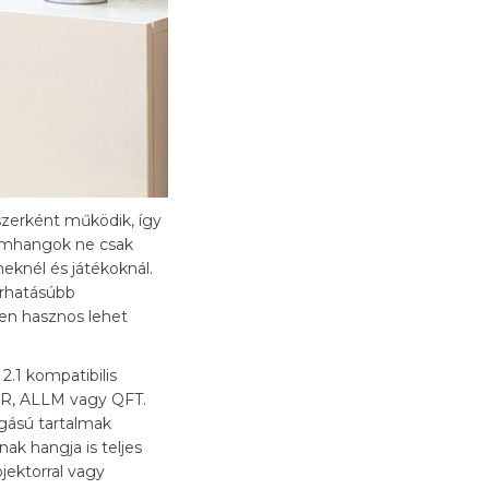
szerként működik, így
filmhangok ne csak
eknél és játékoknál.
térhatásúbb
en hasznos lehet
.1 kompatibilis
VRR, ALLM vagy QFT.
zgású tartalmak
ak hangja is teljes
jektorral vagy