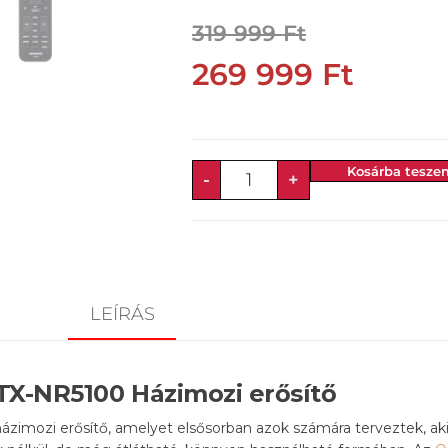
319 999
Ft
269 999
Ft
Kosárba tesze
-
+
LEÍRÁS
TX-NR5100 Házimozi erősítő
ázimozi erősítő, amelyet elsősorban azok számára terveztek, ak