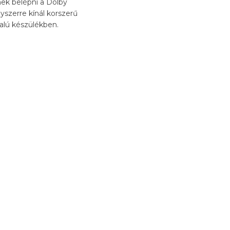
nek belépni a Dolby
szerre kínál korszerű
dalú készülékben.