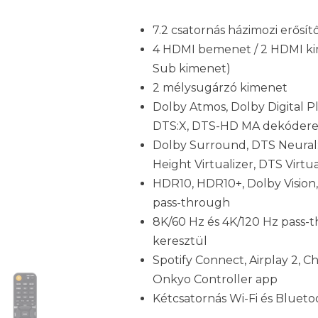
7.2 csatornás házimozi erősít
4 HDMI bemenet / 2 HDMI ki
Sub kimenet)
2 mélysugárzó kimenet
Dolby Atmos, Dolby Digital P
DTS:X, DTS-HD MA dekóder
Dolby Surround, DTS Neural
Height Virtualizer, DTS Virtu
HDR10, HDR10+, Dolby Visio
pass-through
8K/60 Hz és 4K/120 Hz pass-
keresztül
Spotify Connect, Airplay 2, C
Onkyo Controller app
Kétcsatornás Wi-Fi és Blueto