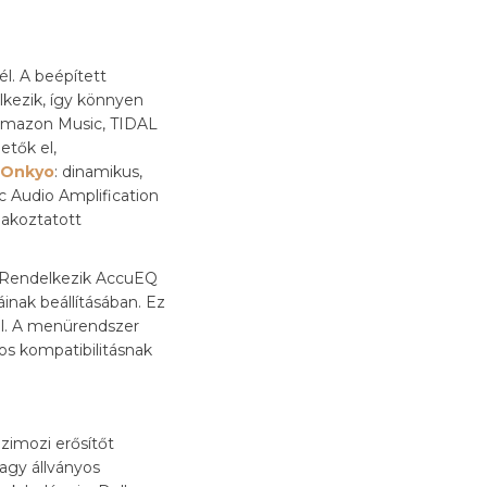
l. A beépített
lkezik, így könnyen
 Amazon Music, TIDAL
etők el,
Onkyo
: dinamikus,
ic Audio Amplification
lakoztatott
. Rendelkezik AccuEQ
inak beállításában. Ez
al. A menürendszer
os kompatibilitásnak
zimozi erősítőt
agy állványos