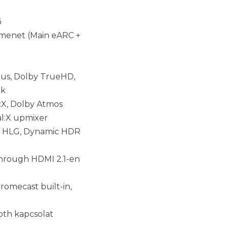
ő
menet (Main eARC +
lus, Dolby TrueHD,
ek
:X, Dolby Atmos
al:X upmixer
n, HLG, Dynamic HDR
through HDMI 2.1-en
hromecast built-in,
oth kapcsolat