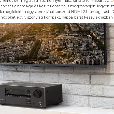
 nélkül, de még átlátható, könnyen használható formában. Az
O
a hangzás dinamikája és közvetlensége is megmaradjon, legyen szó
 megfelelően egyszerre kínál korszerű HDMI 2.1 támogatást, 
funkciókat egy viszonylag kompakt, nappalibarát készülékházban.