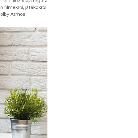
nkyo
filozófiája régóta
 filmekről, játékokról
Dolby Atmos