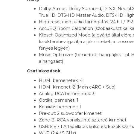
Dolby Atmos, Dolby Surround, DTS:X, Neural:X, 
TrueHD, DTS-HD Master Audio, DTS-HD High
High-resolution audio támogatás (24 bit / 19
AccuEQ Room Calibration (szobaakusztikai kal
Klipsch Optimized Mode (a gyártó által előre d
karakteréhez igazítja a jelszinteket, a crosso
fényes legyen)
Music Optimizer (tömörített hangfájlok – pl. 
a hangzást)
Csatlakozások
HDMI bemenetek: 4
HDMI kimenet: 2 (Main eARC + Sub)
Analóg RCA bemenetek: 3
Optikai bemenet: 1
Koaxiális bemenet: 1
Pre-out: 2 subwoofer kimenet
Zone B: RCA vonalszintű sztereó kimenet
USB: 5 V / 1 A tápellátás külső eszközök szám
Wi-Fi (2,4 / 5 GHz)