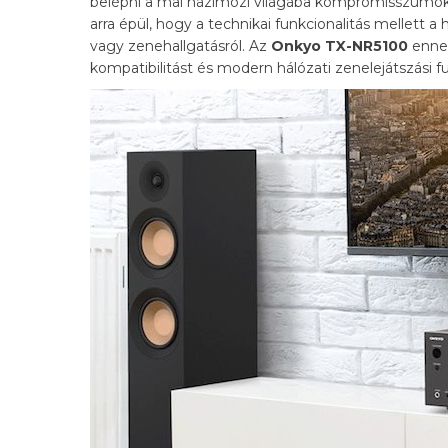
belépni a mai házimozi világába kompromisszumok
arra épül, hogy a technikai funkcionalitás mellett 
vagy zenehallgatásról. Az
Onkyo TX-NR5100
ennek
kompatibilitást és modern hálózati zenelejátszási 