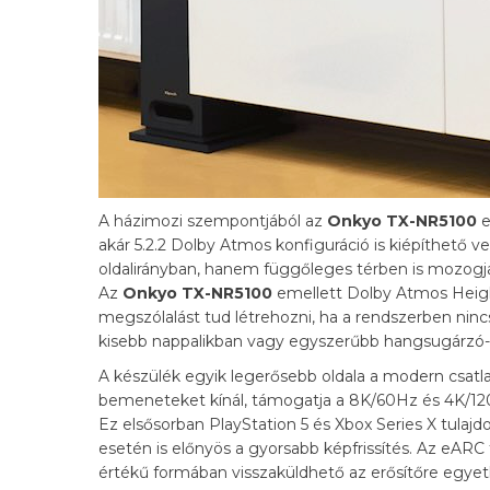
A házimozi szempontjából az
Onkyo TX-NR5100
e
akár 5.2.2 Dolby Atmos konfiguráció is kiépíthető 
oldalirányban, hanem függőleges térben is mozogj
Az
Onkyo TX-NR5100
emellett Dolby Atmos Height 
megszólalást tud létrehozni, ha a rendszerben ni
kisebb nappalikban vagy egyszerűbb hangsugárzó-
A készülék egyik legerősebb oldala a modern csat
bemeneteket kínál, támogatja a 8K/60Hz és 4K/120
Ez elsősorban PlayStation 5 és Xbox Series X tula
esetén is előnyös a gyorsabb képfrissítés. Az eARC
értékű formában visszaküldhető az erősítőre egye