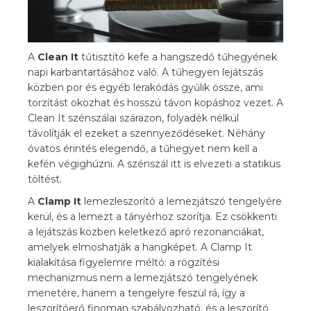
A
Clean It
tűtisztító kefe a hangszedő tűhegyének
napi karbantartásához való. A tűhegyen lejátszás
közben por és egyéb lerakódás gyűlik össze, ami
torzítást okozhat és hosszú távon kopáshoz vezet. A
Clean It szénszálai szárazon, folyadék nélkül
távolítják el ezeket a szennyeződéseket. Néhány
óvatos érintés elegendő, a tűhegyet nem kell a
kefén végighúzni. A szénszál itt is elvezeti a statikus
töltést.
A
Clamp It
lemezleszorító a lemezjátszó tengelyére
kerül, és a lemezt a tányérhoz szorítja. Ez csökkenti
a lejátszás közben keletkező apró rezonanciákat,
amelyek elmoshatják a hangképet. A Clamp It
kialakítása figyelemre méltó: a rögzítési
mechanizmus nem a lemezjátszó tengelyének
menetére, hanem a tengelyre feszül rá, így a
leszorítóerő finoman szabályozható, és a leszorító