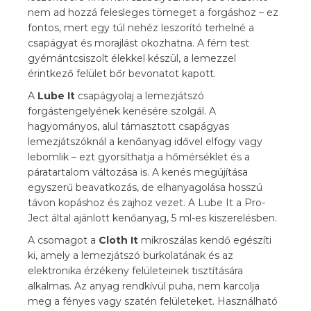
nem ad hozzá felesleges tömeget a forgáshoz – ez
fontos, mert egy túl nehéz leszorító terhelné a
csapágyat és morajlást okozhatna. A fém test
gyémántcsiszolt élekkel készül, a lemezzel
érintkező felület bőr bevonatot kapott.
A
Lube It
csapágyolaj a lemezjátszó
forgástengelyének kenésére szolgál. A
hagyományos, alul támasztott csapágyas
lemezjátszóknál a kenőanyag idővel elfogy vagy
lebomlik – ezt gyorsíthatja a hőmérséklet és a
páratartalom változása is. A kenés megújítása
egyszerű beavatkozás, de elhanyagolása hosszú
távon kopáshoz és zajhoz vezet. A Lube It a Pro-
Ject által ajánlott kenőanyag, 5 ml-es kiszerelésben.
A csomagot a
Cloth It
mikroszálas kendő egészíti
ki, amely a lemezjátszó burkolatának és az
elektronika érzékeny felületeinek tisztítására
alkalmas. Az anyag rendkívül puha, nem karcolja
meg a fényes vagy szatén felületeket. Használható