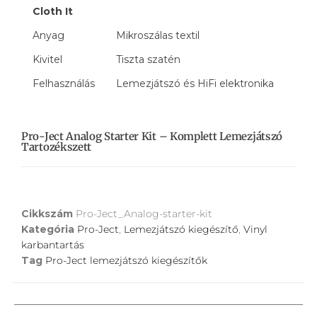
Cloth It
Anyag
Mikroszálas textil
Kivitel
Tiszta szatén
Felhasználás
Lemezjátszó és HiFi elektronika
Pro-Ject Analog Starter Kit – Komplett Lemezjátszó
Tartozékszett
Cikkszám
Pro-Ject_Analog-starter-kit
Kategória
Pro-Ject
,
Lemezjátszó kiegészítő
,
Vinyl
karbantartás
Tag
Pro-Ject lemezjátszó kiegészítők