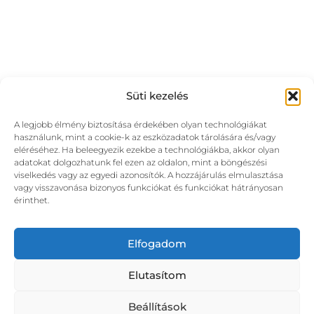
Süti kezelés
A legjobb élmény biztosítása érdekében olyan technológiákat
használunk, mint a cookie-k az eszközadatok tárolására és/vagy
eléréséhez. Ha beleegyezik ezekbe a technológiákba, akkor olyan
adatokat dolgozhatunk fel ezen az oldalon, mint a böngészési
viselkedés vagy az egyedi azonosítók. A hozzájárulás elmulasztása
vagy visszavonása bizonyos funkciókat és funkciókat hátrányosan
érinthet.
Elfogadom
Elutasítom
Beállítások