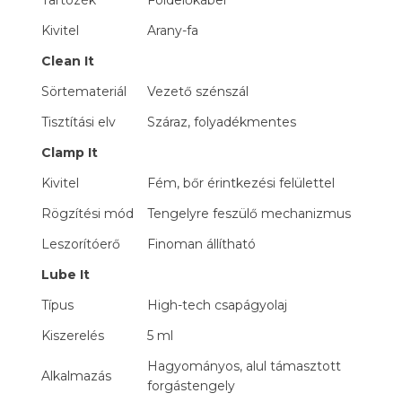
Tartozék
Földelőkábel
Kivitel
Arany-fa
Clean It
Sörtemateriál
Vezető szénszál
Tisztítási elv
Száraz, folyadékmentes
Clamp It
Kivitel
Fém, bőr érintkezési felülettel
Rögzítési mód
Tengelyre feszülő mechanizmus
Leszorítóerő
Finoman állítható
Lube It
Típus
High-tech csapágyolaj
Kiszerelés
5 ml
Hagyományos, alul támasztott
Alkalmazás
forgástengely