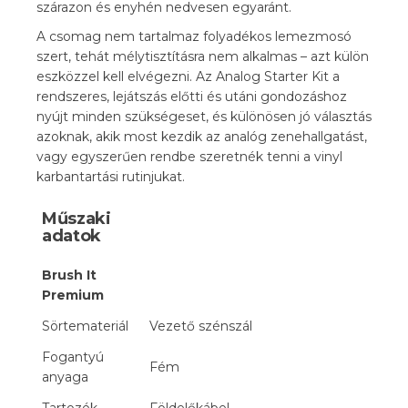
szárazon és enyhén nedvesen egyaránt.
A csomag nem tartalmaz folyadékos lemezmosó
szert, tehát mélytisztításra nem alkalmas – azt külön
eszközzel kell elvégezni. Az Analog Starter Kit a
rendszeres, lejátszás előtti és utáni gondozáshoz
nyújt minden szükségeset, és különösen jó választás
azoknak, akik most kezdik az analóg zenehallgatást,
vagy egyszerűen rendbe szeretnék tenni a vinyl
karbantartási rutinjukat.
Műszaki
adatok
Brush It
Premium
Sörtemateriál
Vezető szénszál
Fogantyú
Fém
anyaga