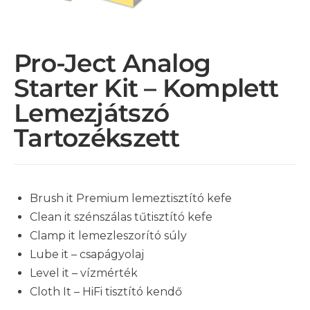
Pro-Ject Analog
Starter Kit – Komplett
Lemezjátszó
Tartozékszett
Brush it Premium lemeztisztító kefe
Clean it szénszálas tűtisztító kefe
Clamp it lemezleszorító súly
Lube it – csapágyolaj
Level it – vízmérték
Cloth It – HiFi tisztító kendő