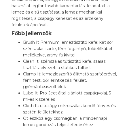
használat legfontosabb karbantartási feladatait: a
lemez és a tű tisztítását, a lemez mechanikai
rögzítését, a csapágy kenését és az érzékeny
felületek ápolását.
Főbb jellemzők
Brush It Premium lemeztisztító kefe: két sor
szénszálas sörte, fém fogantyú, földelőkábel
mellékelve, arany-fa kivitel
Clean It: szénszálas tűtisztító kefe, száraz
tisztítás, elvezeti a statikus töltést
Clamp It: lemezleszorító állítható szorítóerővel,
fém test, bőr érintkezési felület,
gyémántcsiszolt élek
Lube It: Pro-Ject által ajánlott csapágyolaj, 5
ml-es kiszerelés
Cloth It: ultralágy mikroszálas kendő fényes és
szatén felületekhez
Öt eszköz egy csomagban, a mindennapi
lemezgondozás teljes lefedéséhez