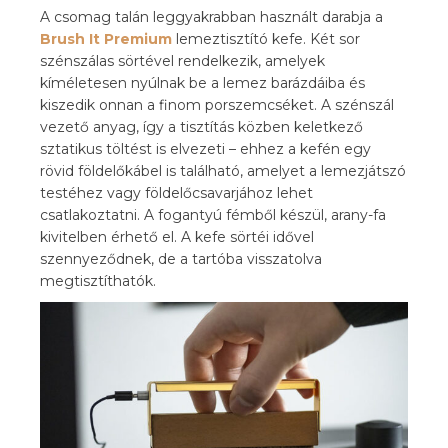
A csomag talán leggyakrabban használt darabja a
Brush It Premium
lemeztisztító kefe. Két sor
szénszálas sörtével rendelkezik, amelyek
kíméletesen nyúlnak be a lemez barázdáiba és
kiszedik onnan a finom porszemcséket. A szénszál
vezető anyag, így a tisztítás közben keletkező
sztatikus töltést is elvezeti – ehhez a kefén egy
rövid földelőkábel is található, amelyet a lemezjátszó
testéhez vagy földelőcsavarjához lehet
csatlakoztatni. A fogantyú fémből készül, arany-fa
kivitelben érhető el. A kefe sörtéi idővel
szennyeződnek, de a tartóba visszatolva
megtisztíthatók.