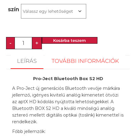
szín
Kosárba teszem
-
+
LEÍRÁS
TOVÁBBI INFORMÁCIÓK
Pro-Ject Bluetooth Box S2 HD
A Pro-Ject új generációs Bluetooth vevője márkára
jellemző, igényes kivitelű analóg kimenetet ötvözi
az aptX HD kódolás nyújtotta lehetőségekkel. A
Bluetooth BOX S2 HD a kiváló minőségű analóg
sztereó mellett digitális optikai (toslink) kimenettel is
rendelkezik.
Főbb jellemzők: