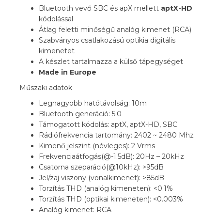
Bluetooth vevő SBC és apX mellett
aptX-HD
kódolással
Átlag feletti minőségű analóg kimenet (RCA)
Szabványos csatlakozású optikia digitális
kimenetet
A készlet tartalmazza a külső tápegységet
Made in Europe
Műszaki adatok
Legnagyobb hatótávolság: 10m
Bluetooth generáció: 5.0
Támogatott kódolás: aptX, aptX-HD, SBC
Rádiófrekvencia tartomány: 2402 ~ 2480 Mhz
Kimenő jelszint (névleges): 2 Vrms
Frekvenciaátfogás(@-1.5dB): 20Hz – 20kHz
Csatorna szeparáció(@10kHz): >95dB
Jel/zaj viszony (vonalkimenet): >85dB
Torzítás THD (analóg kimeneten): <0.1%
Torzítás THD (optikai kimeneten): <0.003%
Analóg kimenet: RCA