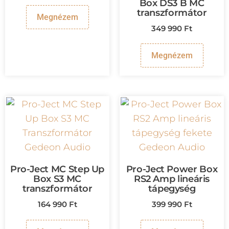
Box DS3 B MC
transzformátor
Megnézem
349 990
Ft
Megnézem
Pro-Ject MC Step Up
Pro-Ject Power Box
Box S3 MC
RS2 Amp lineáris
transzformátor
tápegység
164 990
Ft
399 990
Ft