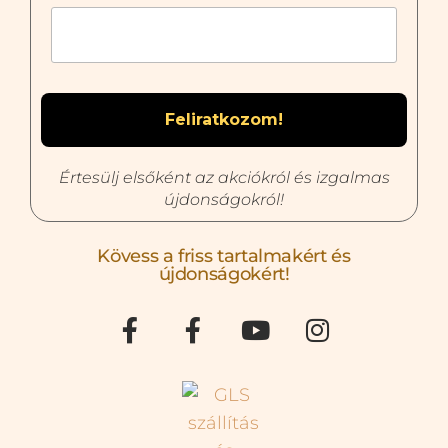
Értesülj elsőként az akciókról és izgalmas
újdonságokról!
Kövess a friss tartalmakért és
újdonságokért!