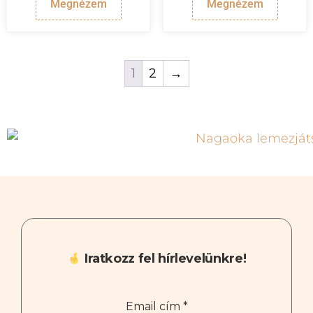
Megnézem
Megnézem
1
2
→
Iratkozz fel hírlevelünkre!
Email cím
*