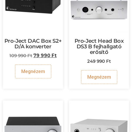
Pro-Ject DAC Box S2+
Pro-Ject Head Box
D/A konverter
DS3 B fejhallgató
erősítő
109 990
Ft
79 990
Ft
249 990
Ft
Megnézem
Megnézem