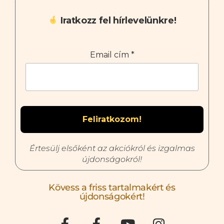
Iratkozz fel hírlevelünkre!
Email cím
*
Értesülj elsőként az akciókról és izgalmas
újdonságokról!
Kövess a friss tartalmakért és
újdonságokért!