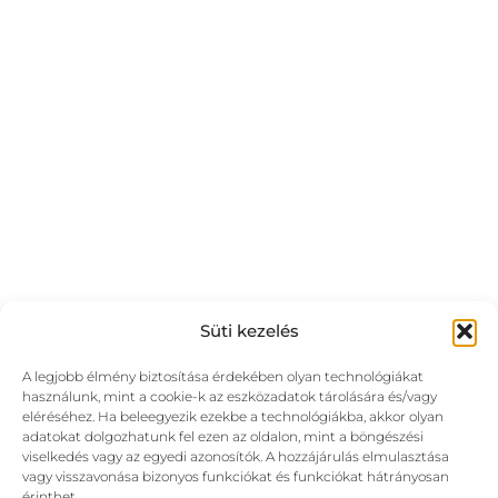
Süti kezelés
A legjobb élmény biztosítása érdekében olyan technológiákat
használunk, mint a cookie-k az eszközadatok tárolására és/vagy
eléréséhez. Ha beleegyezik ezekbe a technológiákba, akkor olyan
adatokat dolgozhatunk fel ezen az oldalon, mint a böngészési
viselkedés vagy az egyedi azonosítók. A hozzájárulás elmulasztása
vagy visszavonása bizonyos funkciókat és funkciókat hátrányosan
érinthet.