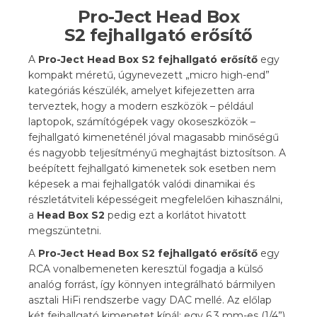
Pro-Ject Head Box
S2
fejhallgató erősítő
A
Pro-Ject Head Box S2 fejhallgató erősítő
egy
kompakt méretű, úgynevezett „micro high-end”
kategóriás készülék, amelyet kifejezetten arra
terveztek, hogy a modern eszközök – például
laptopok, számítógépek vagy okoseszközök –
fejhallgató kimeneténél jóval magasabb minőségű
és nagyobb teljesítményű meghajtást biztosítson. A
beépített fejhallgató kimenetek sok esetben nem
képesek a mai fejhallgatók valódi dinamikai és
részletátviteli képességeit megfelelően kihasználni,
a
Head Box S2
pedig ezt a korlátot hivatott
megszüntetni.
A
Pro-Ject Head Box S2 fejhallgató erősítő
egy
RCA vonalbemeneten keresztül fogadja a külső
analóg forrást, így könnyen integrálható bármilyen
asztali HiFi rendszerbe vagy DAC mellé. Az előlap
két fejhallgató kimenetet kínál: egy 6,3 mm-es (1/4”)