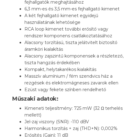
fejhallgatók meghajtásához
6,3 mm-es és 3,5 mm-es fejhallgató kimenet
A két fejhallgató kimenet egyidejű
használatának lehetősége
RCA loop kimenet további erősítő vagy
rendszer komponens csatlakoztatásához
Alacsony torzítású, tiszta jelátvitelt biztosító
áramköri kialakítás
Alacsony zajszintű komponensek a részletező,
tiszta hangzás érdekében
Kompakt, helytakarékos kialakítás
Masszív alumínium / fém szendvics ház a
rezgések és elektromágneses zavarok ellen
Ezüst vagy fekete színben rendelhető
Műszaki adatok:
Kimeneti teljesítmény: 725 mW (32 Ω terhelés
mellett)
Jel-zaj viszony (SNR): -110 dBV
Harmonikus torzítás + zaj (THD+N): 0,002%
Erősítés (Gain): 11 dB