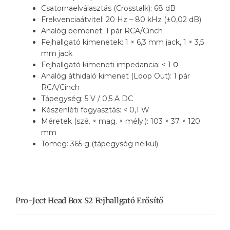
Csatornaelválasztás (Crosstalk): 68 dB
Frekvenciaátvitel: 20 Hz – 80 kHz (±0,02 dB)
Analóg bemenet: 1 pár RCA/Cinch
Fejhallgató kimenetek: 1 × 6,3 mm jack, 1 × 3,5
mm jack
Fejhallgató kimeneti impedancia: < 1 Ω
Analóg áthidaló kimenet (Loop Out): 1 pár
RCA/Cinch
Tápegység: 5 V / 0,5 A DC
Készenléti fogyasztás: < 0,1 W
Méretek (szé. × mag. × mély.): 103 × 37 × 120
mm
Tömeg: 365 g (tápegység nélkül)
Pro-Ject Head Box S2 Fejhallgató Erősítő