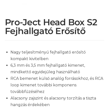
Pro-Ject Head Box S2
Fejhallgató Erősítő
Nagy teljesítményű fejhallgató erősítő
kompakt kivitelben
6,3 mm és 3,5 mm fejhallgató kimenet,
mindkettő egyidejűleg használható
RCA bemenet külső analóg forrásokhoz, és RCA
loop kimenet további komponens
továbbfűzéséhez
Alacsony zajszint és alacsony torzítás a tiszta
hangzás érdekében