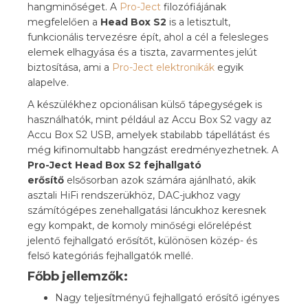
hangminőséget. A
Pro-Ject
filozófiájának
megfelelően a
Head Box S2
is a letisztult,
funkcionális tervezésre épít, ahol a cél a felesleges
elemek elhagyása és a tiszta, zavarmentes jelút
biztosítása, ami a
Pro-Ject elektronikák
egyik
alapelve.
A készülékhez opcionálisan külső tápegységek is
használhatók, mint például az Accu Box S2 vagy az
Accu Box S2 USB, amelyek stabilabb tápellátást és
még kifinomultabb hangzást eredményezhetnek. A
Pro-Ject Head Box S2 fejhallgató
erősítő
elsősorban azok számára ajánlható, akik
asztali HiFi rendszerükhöz, DAC-jukhoz vagy
számítógépes zenehallgatási láncukhoz keresnek
egy kompakt, de komoly minőségi előrelépést
jelentő fejhallgató erősítőt, különösen közép- és
felső kategóriás fejhallgatók mellé.
Főbb jellemzők:
Nagy teljesítményű fejhallgató erősítő igényes