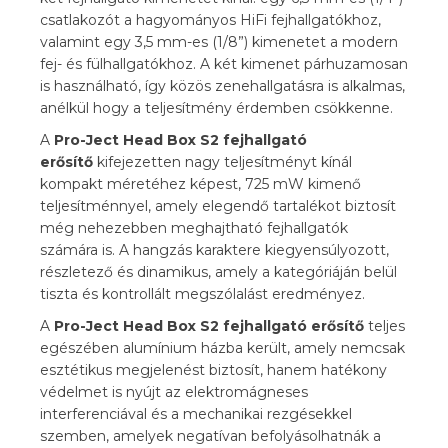
csatlakozót a hagyományos HiFi fejhallgatókhoz,
valamint egy 3,5 mm-es (1/8”) kimenetet a modern
fej- és fülhallgatókhoz. A két kimenet párhuzamosan
is használható, így közös zenehallgatásra is alkalmas,
anélkül hogy a teljesítmény érdemben csökkenne.
A
Pro-Ject Head Box S2 fejhallgató
erősítő
kifejezetten nagy teljesítményt kínál
kompakt méretéhez képest, 725 mW kimenő
teljesítménnyel, amely elegendő tartalékot biztosít
még nehezebben meghajtható fejhallgatók
számára is. A hangzás karaktere kiegyensúlyozott,
részletező és dinamikus, amely a kategóriáján belül
tiszta és kontrollált megszólalást eredményez.
A
Pro-Ject Head Box S2 fejhallgató erősítő
teljes
egészében alumínium házba került, amely nemcsak
esztétikus megjelenést biztosít, hanem hatékony
védelmet is nyújt az elektromágneses
interferenciával és a mechanikai rezgésekkel
szemben, amelyek negatívan befolyásolhatnák a