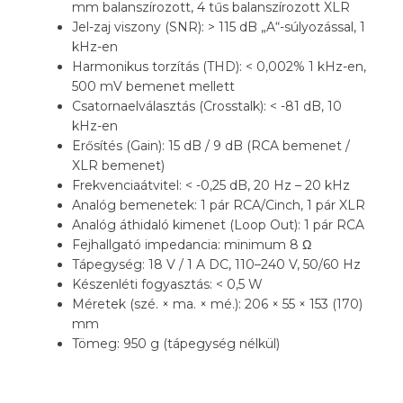
mm balanszírozott, 4 tűs balanszírozott XLR
Jel-zaj viszony (SNR): > 115 dB „A“-súlyozással, 1
kHz-en
Harmonikus torzítás (THD): < 0,002% 1 kHz-en,
500 mV bemenet mellett
Csatornaelválasztás (Crosstalk): < -81 dB, 10
kHz-en
Erősítés (Gain): 15 dB / 9 dB (RCA bemenet /
XLR bemenet)
Frekvenciaátvitel: < -0,25 dB, 20 Hz – 20 kHz
Analóg bemenetek: 1 pár RCA/Cinch, 1 pár XLR
Analóg áthidaló kimenet (Loop Out): 1 pár RCA
Fejhallgató impedancia: minimum 8 Ω
Tápegység: 18 V / 1 A DC, 110–240 V, 50/60 Hz
Készenléti fogyasztás: < 0,5 W
Méretek (szé. × ma. × mé.): 206 × 55 × 153 (170)
mm
Tömeg: 950 g (tápegység nélkül)