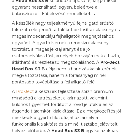
a
Head Box S3 B
különböző típusú fejhallgatókkal
egyaránt használható legyen, beleértve a
balanszírozott kábelezésű modelleket is.
A készülék nagy teljesítményű fejhallgató erősítő
fokozata elegendő tartalékot biztosít az alacsony és
magas impedanciájú fejhallgatók meghajtásához
egyaránt. A gyártó kiemeli a rendkívül alacsony
torzítást, a magas jel-zaj arányt és a jó
csatornaelválasztást, amelyek hozzájárulnak a tiszta,
átlátható és részletező megszólaláshoz. A
Pro-Ject
Head Box S3 B
célja nem a hangzás karakterének
megváltoztatása, hanem a forrásanyag minél
pontosabb továbbítása a fejhallgató felé.
A
Pro-Ject
a készülék fejlesztése során prémium
minőségű alkatrészeket alkalmazott, valamint
különös figyelmet fordított a rövid jelutakra és az
átgondolt áramköri kialakításra. Ez a megközelítés jól
illeszkedik a gyártó filozófiájához, amely a
funkcionális kialakítást és a minél tisztább jelátvitelt
helyezi előtérbe. A
Head Box S3 B
egyike azoknak