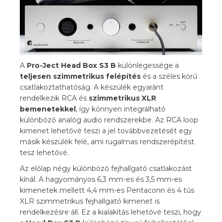
A
Pro-Ject Head Box S3 B
különlegessége a
teljesen szimmetrikus felépítés
és a széles körű
csatlakoztathatóság. A készülék egyaránt
rendelkezik RCA és
szimmetrikus XLR
bemenetekkel
, így könnyen integrálható
különböző analóg audio rendszerekbe. Az RCA loop
kimenet lehetővé teszi a jel továbbvezetését egy
másik készülék felé, ami rugalmas rendszerépítést
tesz lehetővé.
Az előlap négy különböző fejhallgató csatlakozást
kínál. A hagyományos 6,3 mm-es és 3,5 mm-es
kimenetek mellett 4,4 mm-es Pentaconn és 4 tűs
XLR szimmetrikus fejhallgató kimenet is
rendelkezésre áll. Ez a kialakítás lehetővé teszi, hogy