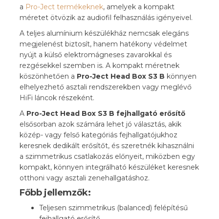
a
Pro-Ject termékeknek
, amelyek a kompakt
méretet ötvözik az audiofil felhasználás igényeivel.
A teljes alumínium készülékház nemcsak elegáns
megjelenést biztosít, hanem hatékony védelmet
nyújt a külső elektromágneses zavarokkal és
rezgésekkel szemben is. A kompakt méretnek
köszönhetően a
Pro-Ject Head Box S3 B
könnyen
elhelyezhető asztali rendszerekben vagy meglévő
HiFi láncok részeként.
A
Pro-Ject Head Box S3 B fejhallgató erősítő
elsősorban azok számára lehet jó választás, akik
közép- vagy felső kategóriás fejhallgatójukhoz
keresnek dedikált erősítőt, és szeretnék kihasználni
a szimmetrikus csatlakozás előnyeit, miközben egy
kompakt, könnyen integrálható készüléket keresnek
otthoni vagy asztali zenehallgatáshoz.
Főbb jellemzők:
Teljesen szimmetrikus (balanced) felépítésű
fejhallgató erősítő