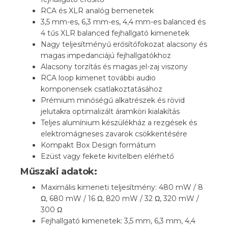
RCA és XLR analóg bemenetek
3,5 mm-es, 6,3 mm-es, 4,4 mm-es balanced és
4 tűs XLR balanced fejhallgató kimenetek
Nagy teljesítményű erősítőfokozat alacsony és
magas impedanciájú fejhallgatókhoz
Alacsony torzítás és magas jel-zaj viszony
RCA loop kimenet további audio
komponensek csatlakoztatásához
Prémium minőségű alkatrészek és rövid
jelutakra optimalizált áramköri kialakítás
Teljes alumínium készülékház a rezgések és
elektromágneses zavarok csökkentésére
Kompakt Box Design formátum
Ezüst vagy fekete kivitelben elérhető
Műszaki adatok:
Maximális kimeneti teljesítmény: 480 mW / 8
Ω, 680 mW / 16 Ω, 820 mW / 32 Ω, 320 mW /
300 Ω
Fejhallgató kimenetek: 3,5 mm, 6,3 mm, 4,4