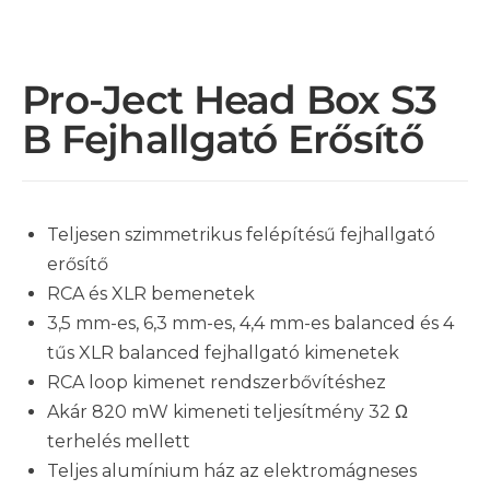
Pro-Ject Head Box S3
B Fejhallgató Erősítő
Teljesen szimmetrikus felépítésű fejhallgató
erősítő
RCA és XLR bemenetek
3,5 mm-es, 6,3 mm-es, 4,4 mm-es balanced és 4
tűs XLR balanced fejhallgató kimenetek
RCA loop kimenet rendszerbővítéshez
Akár 820 mW kimeneti teljesítmény 32 Ω
terhelés mellett
Teljes alumínium ház az elektromágneses