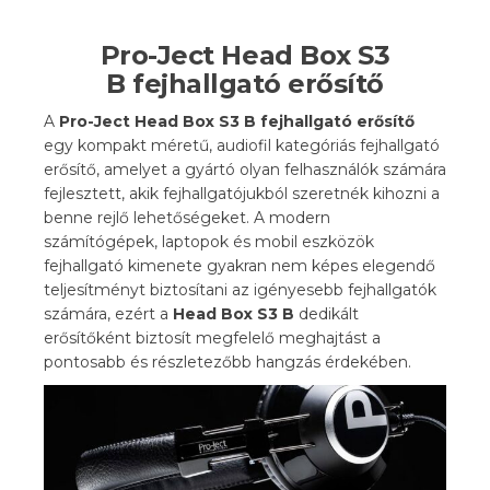
Pro-Ject Head Box S3
B
fejhallgató erősítő
A
Pro-Ject Head Box S3 B fejhallgató erősítő
egy kompakt méretű, audiofil kategóriás fejhallgató
erősítő, amelyet a gyártó olyan felhasználók számára
fejlesztett, akik fejhallgatójukból szeretnék kihozni a
benne rejlő lehetőségeket. A modern
számítógépek, laptopok és mobil eszközök
fejhallgató kimenete gyakran nem képes elegendő
teljesítményt biztosítani az igényesebb fejhallgatók
számára, ezért a
Head Box S3 B
dedikált
erősítőként biztosít megfelelő meghajtást a
pontosabb és részletezőbb hangzás érdekében.