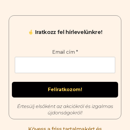
Iratkozz fel hírlevelünkre!
Email cím
*
Értesülj elsőként az akciókról és izgalmas
újdonságokról!
Kövess a friss tartalmakért és