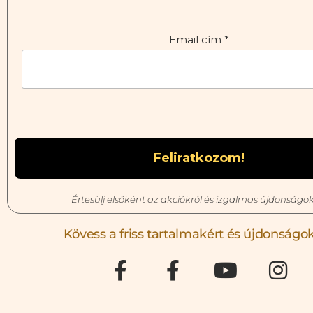
Email cím
*
Értesülj elsőként az akciókról és izgalmas újdonságok
Kövess a friss tartalmakért és újdonságok