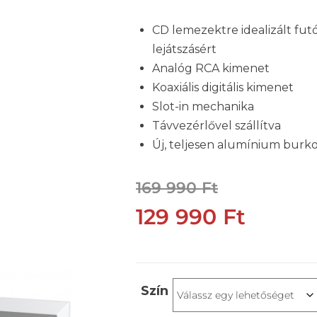
CD lemezektre idealizált fu
lejátszásért
Analóg RCA kimenet
Koaxiális digitális kimenet
Slot-in mechanika
Távvezérlővel szállítva
Új, teljesen alumínium burko
169 990
Ft
129 990
Ft
Szín