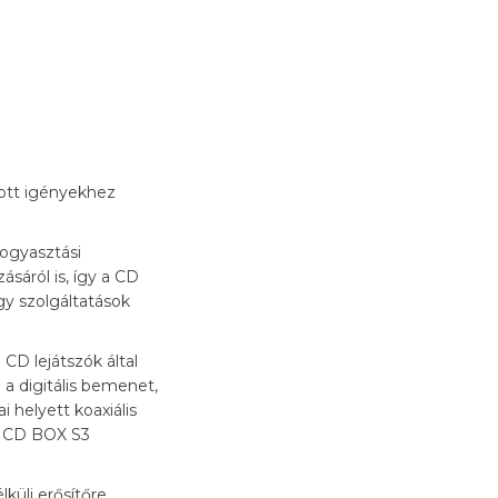
zott igényekhez
ogyasztási
sáról is, így a CD
gy szolgáltatások
CD lejátszók által
 a digitális bemenet,
 helyett koaxiális
 a CD BOX S3
küli erősítőre