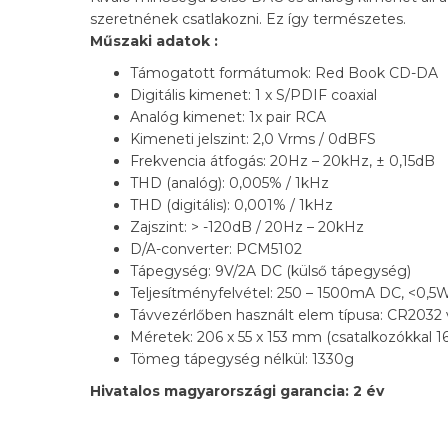
szeretnének csatlakozni. Ez így természetes.
Műszaki adatok :
Támogatott formátumok: Red Book CD-DA
Digitális kimenet: 1 x S/PDIF coaxial
Analóg kimenet: 1x pair RCA
Kimeneti jelszint: 2,0 Vrms / 0dBFS
Frekvencia átfogás: 20Hz – 20kHz, ± 0,15dB
THD (analóg): 0,005% / 1kHz
THD (digitális): 0,001% / 1kHz
Zajszint: > -120dB / 20Hz – 20kHz
D/A-converter: PCM5102
Tápegység: 9V/2A DC (külső tápegység)
Teljesítményfelvétel: 250 – 1500mA DC, <0,5
Távvezérlőben használt elem típusa: CR2032
Méretek: 206 x 55 x 153 mm (csatalkozókkal
Tömeg tápegység nélkül: 1330g
Hivatalos magyarországi garancia: 2 év