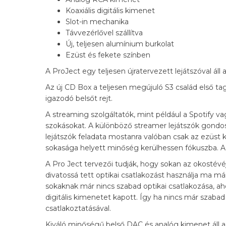
Koaxiális digitális kimenet
Slot-in mechanika
Távvezérlővel szállítva
Új, teljesen alumínium burkolat
Ezüst és fekete színben
A ProJect egy teljesen újratervezett lejátszóval ál
Az új CD Box a teljesen megújuló S3 család első tag
igazodó belsőt rejt.
A streaming szolgáltatók, mint például a Spotify
szokásokat. A különböző streamer lejátszók gondo
lejátszók feladata mostanra valóban csak az ezüst k
sokasága helyett minőség kerülhessen fókuszba. Az 
A Pro Ject tervezői tudják, hogy sokan az okostévéj
divatossá tett optikai csatlakozást használja ma má
sokaknak már nincs szabad optikai csatlakozása, aho
digitális kimenetet kapott. Így ha nincs már szaba
csatlakoztatásával.
Kiváló minőségű belső DAC és analóg kimenet áll az