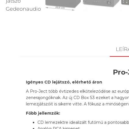
LEÍR
Pro-
Igényes CD lejátszó, elérhető áron
A Pro-Ject több évtizedes elköteleződése az európa
zenerajongóknak. Az új CD Box S3 ezeket a hagyom
lemezjátszóit is sikerre vitte. A fókusz a minősége
Főbb jellemzők:
CD lemezektre idealizált futómű a pontosabb 
Analóg RCA kimenet