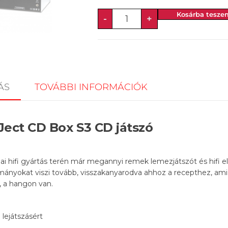
Kosárba tesze
-
+
ÁS
TOVÁBBI INFORMÁCIÓK
Ject CD Box S3 CD játszó
i hifi gyártás terén már megannyi remek lemezjátszót és hifi el
ányokat viszi tovább, visszakanyarodva ahhoz a recepthez, ami
n, a hangon van.
lejátszásért