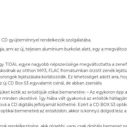
l a CD gyűjteménnyel rendelkezők szolgálatába.
ja, ami az új, teljesen alumínium burkolat alatt, egy a megválto
 vagy TIDAL egyre nagyobb népszerűsége megváltoztatta a zenef
skodnak az otthon MP3, FLAC fromátumban őrzött zenék lejátszá
orongok lejátszására korlátozódik. Ez lehetőséget adott arra, ho
új CD Box S3 egyvalamit csinál, de abban zseniális.
üket kötik az erősítőjük otikai bemenetére. – Az egykoron épp a 
r minden okostévé. Így hiába vált gyakorivá az erősítők hátlapján
vá a CD digitális jelfolyamát köthetné. Ezért a CD BOX S3 optikai
d optikai bemeneted az erősítődön, akkor is könnyű dolgod lesz
ok rendelkezésére, akik régebbi, vagy csak digitális bemenet nél