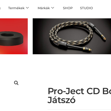
k
Termékek
Márkák
SHOP
STUDIO
Pro-Ject CD B
Játszó