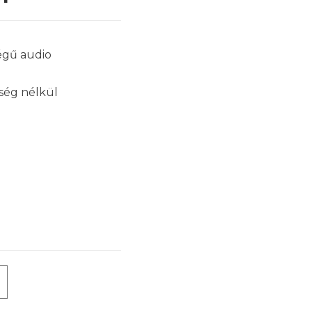
égű audio
ység nélkül