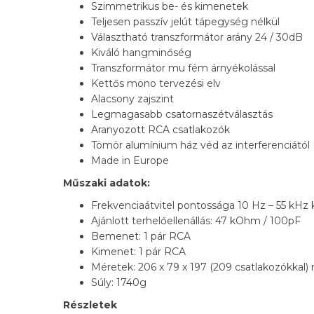
Szimmetrikus be- és kimenetek
Teljesen passzív jelút tápegység nélkül
Választható transzformátor arány 24 / 30dB
Kiváló hangminőség
Transzformátor mu fém árnyékolással
Kettős mono tervezési elv
Alacsony zajszint
Legmagasabb csatornaszétválasztás
Aranyozott RCA csatlakozók
Tömör alumínium ház véd az interferenciától
Made in Europe
Műszaki adatok:
Frekvenciaátvitel pontossága 10 Hz – 55 kHz k
Ajánlott terhelőellenállás: 47 kOhm / 100pF
Bemenet: 1 pár RCA
Kimenet: 1 pár RCA
Méretek: 206 x 79 x 197 (209 csatlakozókkal
Súly: 1740g
Részletek