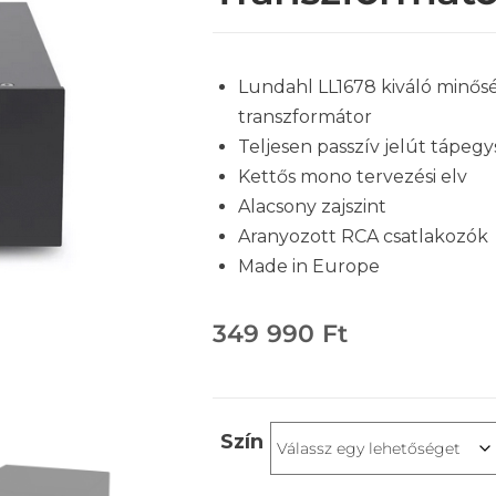
Lundahl LL1678 kiváló minős
transzformátor
Teljesen passzív jelút tápeg
Kettős mono tervezési elv
Alacsony zajszint
Aranyozott RCA csatlakozók
Made in Europe
349 990
Ft
Szín