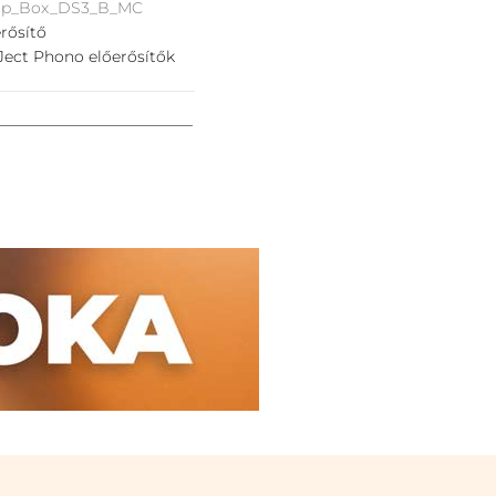
_Up_Box_DS3_B_MC
rősítő
Ject Phono előerősítők