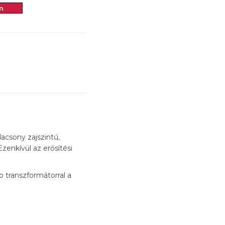
m
acsony zajszintű,
zenkívül az erősítési
 transzformátorral a