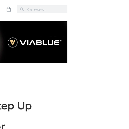
tep Up
r