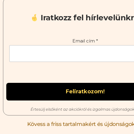
Iratkozz fel hírlevelünkr
Email cím
*
Értesülj elsőként az akciókról és izgalmas újdonságok
Kövess a friss tartalmakért és újdonságok