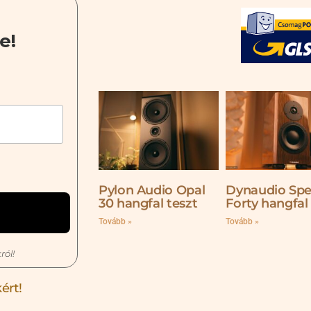
e!
Pylon Audio Opal
Dynaudio Spe
30 hangfal teszt
Forty hangfal
Tovább »
Tovább »
ról!
ért!