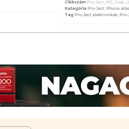
Cikkszám
Pro-Ject_MC_Step
Kategória
Pro-Ject
,
Phono előe
Tag
Pro-Ject elektronikák
,
Pro-