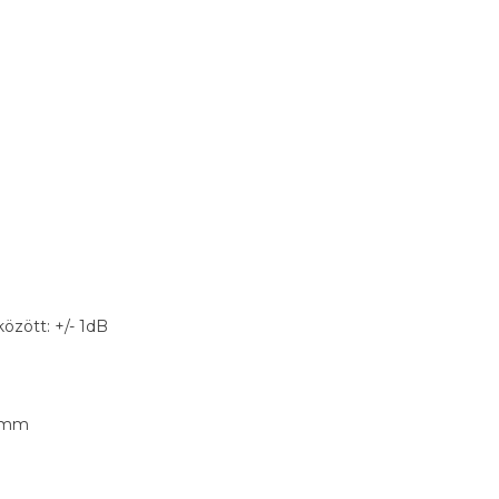
özött: +/- 1dB
) mm