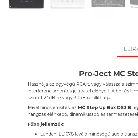
LEÍR
Pro-Ject MC St
Használja az egyvégű RCA-t, vagy válassza a szimm
interferenciamentes jelátvitel előnyeit. A be- és 
szintet 24dB-re vagy 30dB-re állíthatja.
Mivel nincs erősítés, az
MC Step Up Box DS3 B
fig
hangzás élénkebb, dinamikusabb és természeteseb
Főbb jellemzők:
Lundahl LL1678 kiváló minőségű audio trans