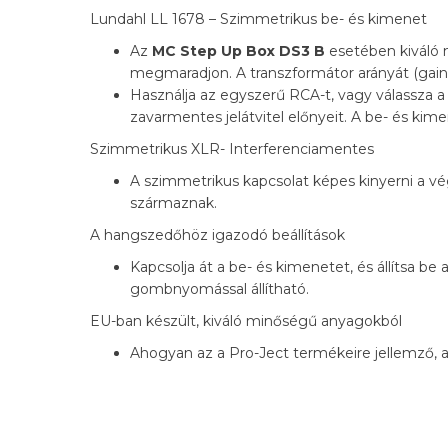
Lundahl LL 1678 – Szimmetrikus be- és kimenet
Az
MC Step Up Box DS3 B
esetében kiváló 
megmaradjon. A transzformátor arányát (gain
Használja az egyszerű RCA-t, vagy válassza a
zavarmentes jelátvitel előnyeit. A be- és ki
Szimmetrikus XLR- Interferenciamentes
A szimmetrikus kapcsolat képes kinyerni a v
származnak.
A hangszedőhöz igazodó beállítások
Kapcsolja át a be- és kimenetet, és állítsa be
gombnyomással állítható.
EU-ban készült, kiváló minőségű anyagokból
Ahogyan az a Pro-Ject termékeire jellemző, 