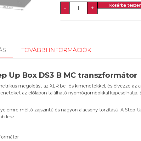
Kosárba tesze
-
+
ÁS
TOVÁBBI INFORMÁCIÓK
ep Up Box DS3 B MC transzformátor
etrikus megoldást az XLR be- és kimenetekkel, és élvezze az al
kimeneteket az előlapon található nyomógombokkal kapcsolhatja. E
yelemre méltó zajszintű és nagyon alacsony torzítású. A Step-Up
b lesz.
zformátor