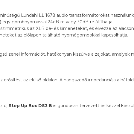
minőségű Lundahl LL 1678 audio transzformátorokat használunk
) egy gombnyomással 24dB-re vagy 30dB-re állíthatja.
 szimmetrikus az XLR be- és kimeneteket, és élvezze az alacsony
meneteket az előlapon található nyomógombokkal kapcsolhatja.
égső zenei információt, hatékonyan kiszűrve a zajokat, amelyek
 az erősítést az elülső oldalon. A hangszedő impedanciája a hátol
az új
Step Up Box DS3 B
is gondosan tervezett és kézzel készü