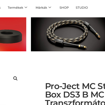
k
Termékek
Márkák
SHOP
STUDIO
Pro-Ject MC S
Box DS3 B MC
Transzformáto