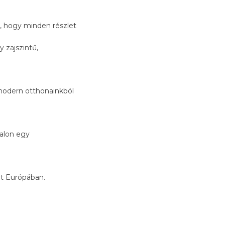
, hogy minden részlet
 zajszintű,
 modern otthonainkból
dalon egy
lt Európában.