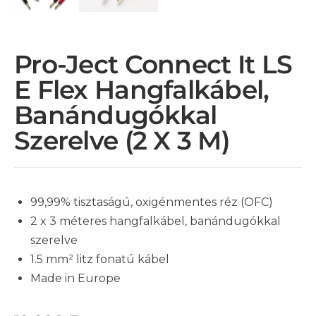
Pro-Ject Connect It LS
E Flex Hangfalkábel,
Banándugókkal
Szerelve (2 X 3 M)
99,99% tisztaságú, oxigénmentes réz (OFC)
2 x 3 méteres hangfalkábel, banándugókkal
szerelve
1.5 mm² litz fonatú kábel
Made in Europe