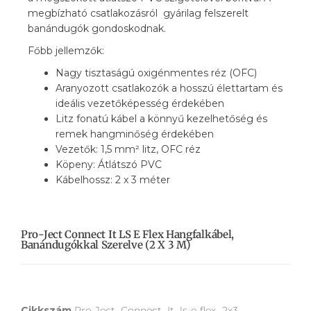
megbízható csatlakozásról gyárilag felszerelt
banándugók gondoskodnak.
Főbb jellemzők:
Nagy tisztaságú oxigénmentes réz (OFC)
Aranyozott csatlakozók a hosszú élettartam és
ideális vezetőképesség érdekében
Litz fonatú kábel a könnyű kezelhetőség és
remek hangminőség érdekében
Vezetők: 1,5 mm² litz, OFC réz
Köpeny: Átlátszó PVC
Kábelhossz: 2 x 3 méter
Pro-Ject Connect It LS E Flex Hangfalkábel,
Banándugókkal Szerelve (2 X 3 M)
Cikkszám
Pro-Ject_Connect_It_ls-e-flex_2x3