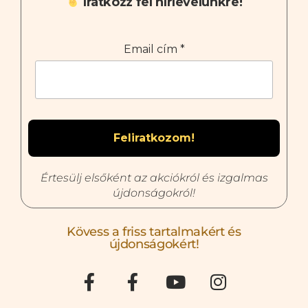
Iratkozz fel hírlevelünkre!
Email cím
*
Értesülj elsőként az akciókról és izgalmas
újdonságokról!
Kövess a friss tartalmakért és
újdonságokért!