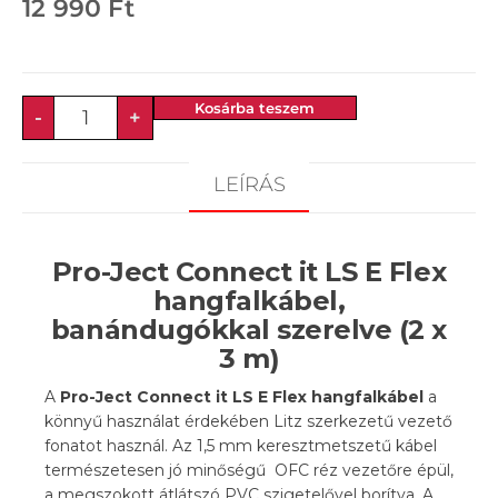
12 990
Ft
Kosárba teszem
-
+
LEÍRÁS
Pro-Ject Connect it LS E Flex
hangfalkábel,
banándugókkal szerelve (2 x
3 m)
A
Pro-Ject Connect it LS E Flex hangfalkábel
a
könnyű használat érdekében Litz szerkezetű vezető
fonatot használ. Az 1,5 mm keresztmetszetű kábel
természetesen jó minőségű OFC réz vezetőre épül,
a megszokott átlátszó PVC szigetelővel borítva. A