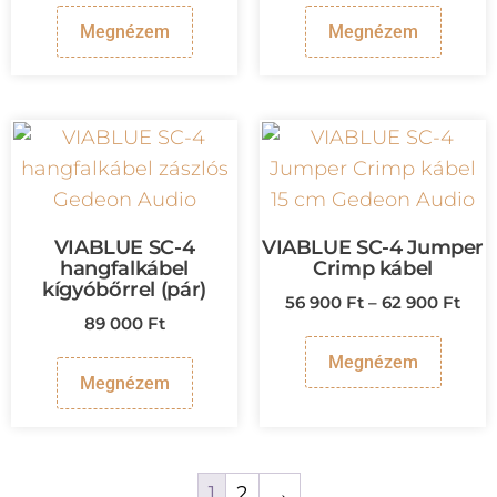
Megnézem
Megnézem
VIABLUE SC-4
VIABLUE SC-4 Jumper
hangfalkábel
Crimp kábel
kígyóbőrrel (pár)
56 900
Ft
–
62 900
Ft
89 000
Ft
Megnézem
Megnézem
1
2
→