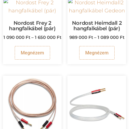
Nordost Frey 2
Nordost Heimdall 2
hangfalkábel (pár)
hangfalkábel (pár)
1 090 000
Ft
–
1 650 000
Ft
989 000
Ft
–
1 089 000
Ft
Megnézem
Megnézem