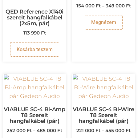
154 000
Ft
–
349 000
Ft
QED Reference XT40i
szerelt hangfalkábel
Megnézem
(2x5m, pár)
113 990
Ft
Kosárba teszem
VIABLUE SC-4 Bi-Amp
VIABLUE SC-4 Bi-Wire
T8 Szerelt
T8 Szerelt
hangfalkábel (pár)
hangfalkábel (pár)
252 000
Ft
–
485 000
Ft
221 000
Ft
–
455 000
Ft