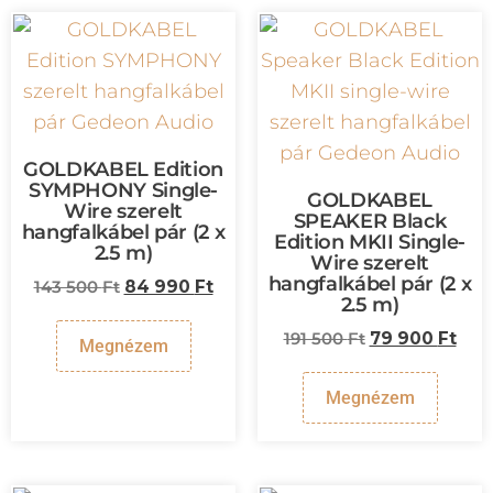
GOLDKABEL Edition
SYMPHONY Single-
GOLDKABEL
Wire szerelt
SPEAKER Black
hangfalkábel pár (2 x
Edition MKII Single-
2.5 m)
Wire szerelt
hangfalkábel pár (2 x
143 500
Ft
84 990
Ft
2.5 m)
191 500
Ft
79 900
Ft
Megnézem
Megnézem