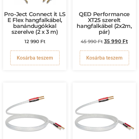
Pro-Ject Connect it LS
QED Performance
E Flex hangfalkábel,
XT25 szerelt
banándugókkal
hangfalkábel (2x2m,
szerelve (2 x 3 m)
pár)
12 990
Ft
45 990
Ft
35 990
Ft
Kosárba teszem
Kosárba teszem