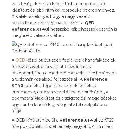
veszteségeket és a kapacitást, ami pontosabb
időzítést és jobb ritmikai reprodukciót eredményez.
A kialakítás előnye, hogy a nagy vezető
keresztmetszet megmarad, ezért a
QED
Reference XT40i
hosszabb kábelhosszok esetén is
megfelelő választás lehet.
A
QED
közel öt évtizede foglalkozik hangfalkábelek
fejlesztésével, és a vállalat filozófiájának
középpontjában a mérhető műszaki teljesítmény és
a tudományos alapú fejlesztés áll. A
Reference
XT40i
ennek a fejlesztési szemléletnek az
eredménye, amely a vezetőanyag minőségét, a
geometriai kialakítást és a szigetelési megoldásokat
egyaránt a lehető legjobb jelátvitel szolgálatába
állítja.
A QED kínálatán belül a
Reference XT40i
az XT25
fölé pozicionált modell, amely nagyobb, 4 mm²-es