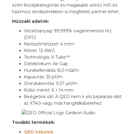
ezért középkategóriás és magasabb szintű HiFi és
házimozi rendszerekben is megfelelő partner lehet.
Műszaki adatok:
Vezetőanyag: 99,999% oxigénmentes réz
(OFC)
Keresztmetszet: 4 mm²
Méret: 12 AWG
Technológia: X-Tube™
Dielektrikum: Air Gap
Hurokellenállás: 8,0 mΩ/m
Kapacitás: 35 pF/m
Öninduktivitás: 0,57 μH/m
Külső méret: 6 × 14 mm
Beégetési idő: A QED nem ír elő bejáratási időt
az XT40i vagy más hangfalkábeleihez
További termékek:
QED kábelek