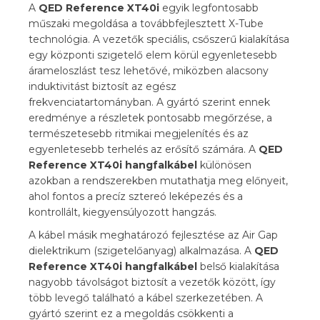
A
QED Reference XT40i
egyik legfontosabb
műszaki megoldása a továbbfejlesztett X-Tube
technológia. A vezetők speciális, csőszerű kialakítása
egy központi szigetelő elem körül egyenletesebb
árameloszlást tesz lehetővé, miközben alacsony
induktivitást biztosít az egész
frekvenciatartományban. A gyártó szerint ennek
eredménye a részletek pontosabb megőrzése, a
természetesebb ritmikai megjelenítés és az
egyenletesebb terhelés az erősítő számára. A
QED
Reference XT40i
hangfalkábel
különösen
azokban a rendszerekben mutathatja meg előnyeit,
ahol fontos a precíz sztereó leképezés és a
kontrollált, kiegyensúlyozott hangzás.
A kábel másik meghatározó fejlesztése az Air Gap
dielektrikum (szigetelőanyag) alkalmazása. A
QED
Reference XT40i hangfalkábel
belső kialakítása
nagyobb távolságot biztosít a vezetők között, így
több levegő található a kábel szerkezetében. A
gyártó szerint ez a megoldás csökkenti a