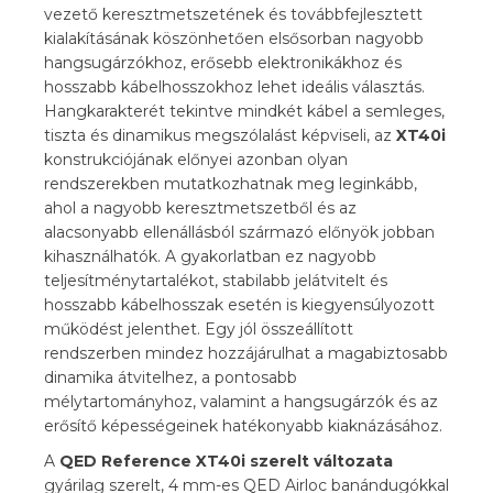
vezető keresztmetszetének és továbbfejlesztett
kialakításának köszönhetően elsősorban nagyobb
hangsugárzókhoz, erősebb elektronikákhoz és
hosszabb kábelhosszokhoz lehet ideális választás.
Hangkarakterét tekintve mindkét kábel a semleges,
tiszta és dinamikus megszólalást képviseli, az
XT40i
konstrukciójának előnyei azonban olyan
rendszerekben mutatkozhatnak meg leginkább,
ahol a nagyobb keresztmetszetből és az
alacsonyabb ellenállásból származó előnyök jobban
kihasználhatók. A gyakorlatban ez nagyobb
teljesítménytartalékot, stabilabb jelátvitelt és
hosszabb kábelhosszak esetén is kiegyensúlyozott
működést jelenthet. Egy jól összeállított
rendszerben mindez hozzájárulhat a magabiztosabb
dinamika átvitelhez, a pontosabb
mélytartományhoz, valamint a hangsugárzók és az
erősítő képességeinek hatékonyabb kiaknázásához.
A
QED Reference XT40i szerelt változata
gyárilag szerelt, 4 mm-es QED Airloc banándugókkal