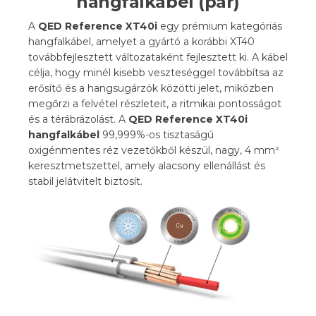
hangfalkábel (pár)
A
QED Reference XT40i
egy prémium kategóriás
hangfalkábel, amelyet a gyártó a korábbi XT40
továbbfejlesztett változataként fejlesztett ki. A kábel
célja, hogy minél kisebb veszteséggel továbbítsa az
erősítő és a hangsugárzók közötti jelet, miközben
megőrzi a felvétel részleteit, a ritmikai pontosságot
és a térábrázolást. A
QED Reference XT40i
hangfalkábel
99,999%-os tisztaságú
oxigénmentes réz vezetőkből készül, nagy, 4 mm²
keresztmetszettel, amely alacsony ellenállást és
stabil jelátvitelt biztosít.