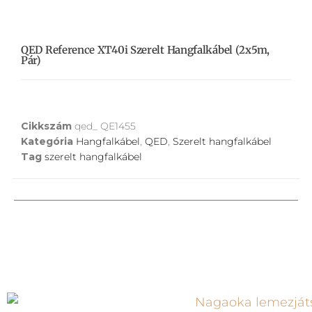
QED Reference XT40i Szerelt Hangfalkábel (2x5m,
Pár)
Cikkszám
qed_ QE1455
Kategória
Hangfalkábel
,
QED
,
Szerelt hangfalkábel
Tag
szerelt hangfalkábel