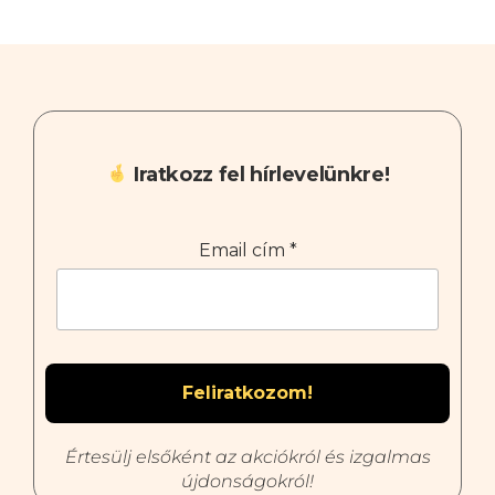
Iratkozz fel hírlevelünkre!
Email cím
*
Értesülj elsőként az akciókról és izgalmas
újdonságokról!