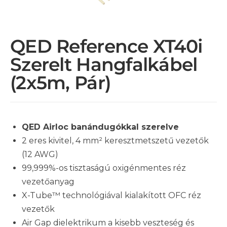
QED Reference XT40i
Szerelt Hangfalkábel
(2x5m, Pár)
QED Airloc banándugókkal szerelve
2 eres kivitel, 4 mm² keresztmetszetű vezetők
(12 AWG)
99,999%-os tisztaságú oxigénmentes réz
vezetőanyag
X-Tube™ technológiával kialakított OFC réz
vezetők
Air Gap dielektrikum a kisebb veszteség és