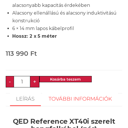
alacsonyabb kapacitás érdekében
Alacsony ellenállású és alacsony induktivitású
konstrukció
6 × 14 mm lapos kábelprofil
Hossz: 2 x 5 méter
113 990
Ft
Kosárba teszem
-
+
LEÍRÁS
TOVÁBBI INFORMÁCIÓK
QED Reference XT40i szerelt