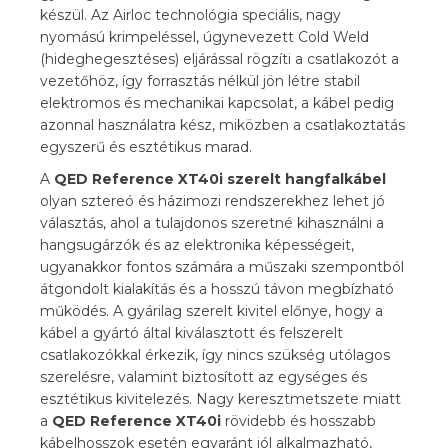
készül. Az Airloc technológia speciális, nagy
nyomású krimpeléssel, úgynevezett Cold Weld
(hideghegesztéses) eljárással rögzíti a csatlakozót a
vezetőhöz, így forrasztás nélkül jön létre stabil
elektromos és mechanikai kapcsolat, a kábel pedig
azonnal használatra kész, miközben a csatlakoztatás
egyszerű és esztétikus marad.
A
QED Reference XT40i szerelt hangfalkábel
olyan sztereó és házimozi rendszerekhez lehet jó
választás, ahol a tulajdonos szeretné kihasználni a
hangsugárzók és az elektronika képességeit,
ugyanakkor fontos számára a műszaki szempontból
átgondolt kialakítás és a hosszú távon megbízható
működés. A gyárilag szerelt kivitel előnye, hogy a
kábel a gyártó által kiválasztott és felszerelt
csatlakozókkal érkezik, így nincs szükség utólagos
szerelésre, valamint biztosított az egységes és
esztétikus kivitelezés. Nagy keresztmetszete miatt
a
QED Reference XT40i
rövidebb és hosszabb
kábelhosszok esetén egyaránt jól alkalmazható,