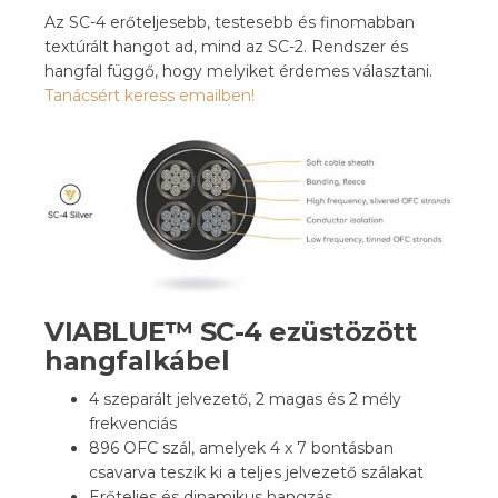
Az SC-4 erőteljesebb, testesebb és finomabban
textúrált hangot ad, mind az SC-2. Rendszer és
hangfal függő, hogy melyiket érdemes választani.
Tanácsért keress emailben!
VIABLUE™ SC-4 ezüstözött
hangfalkábel
4 szeparált jelvezető, 2 magas és 2 mély
frekvenciás
896 OFC szál, amelyek 4 x 7 bontásban
csavarva teszik ki a teljes jelvezető szálakat
Erőteljes és dinamikus hangzás