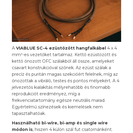
A
VIABLUE SC-4 ezüstözött hangfalkábel
4 x 4
mm²-es vezetőket tartalmaz. Kettő ezüstözött és
kettő ónozott OFC szálakból áll össze, amelyeket
csavart konstrukcióval szőnek. Az ezüst szálak a
precíz és puritán magas szekcióért felelnek, míg az
ónozottak a vibráló, testes és pontos mélyekért. A 4
jelvezetős kialakítás mélyrehatóbb és finomabb
reprodukciót eredményez, míg a
frekvenciatartomány egésze neutrális marad.
Egyértelmű színezések és kiemelések nem
tapasztalhatóak.
Használható bi-wire, bi-amp és single wire
módon is
, hiszen 4 külön szál fut csatornánként.