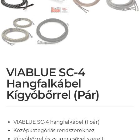
VIABLUE SC-4
Hangfalkábel
Kígyóbőrrel (pár)
VIABLUE SC-4 hangfalkábel (1 pár)
Középkategóriás rendszerekhez
Kígyóbőrrel és zsugor csővel szerelt