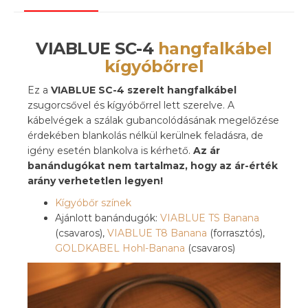
VIABLUE SC-4
hangfalkábel
kígyóbőrrel
Ez a
VIABLUE
SC-4 szerelt hangfalkábel
zsugorcsővel és kígyóbőrrel lett szerelve. A
kábelvégek a szálak gubancolódásának megelőzése
érdekében blankolás nélkül kerülnek feladásra, de
igény esetén blankolva is kérhető.
Az ár
banándugókat nem tartalmaz, hogy az ár-érték
arány verhetetlen legyen!
Kígyóbőr színek
Ajánlott banándugók:
VIABLUE TS Banana
(csavaros),
VIABLUE T8 Banana
(forrasztós),
GOLDKABEL Hohl-Banana
(csavaros)