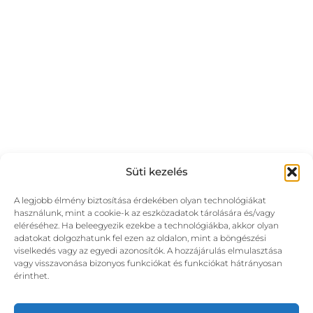
Süti kezelés
A legjobb élmény biztosítása érdekében olyan technológiákat
használunk, mint a cookie-k az eszközadatok tárolására és/vagy
eléréséhez. Ha beleegyezik ezekbe a technológiákba, akkor olyan
adatokat dolgozhatunk fel ezen az oldalon, mint a böngészési
viselkedés vagy az egyedi azonosítók. A hozzájárulás elmulasztása
vagy visszavonása bizonyos funkciókat és funkciókat hátrányosan
érinthet.