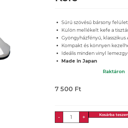
Sűrű szövésű bársony felület
Külön mellékelt kefe a tiszt
Gyöngyházfényű, klasszikus 
Kompakt és könnyen kezelh
Ideális minden vinyl lemez
Made in Japan
Raktáron
7 500
Ft
Kosárba tesze
-
+