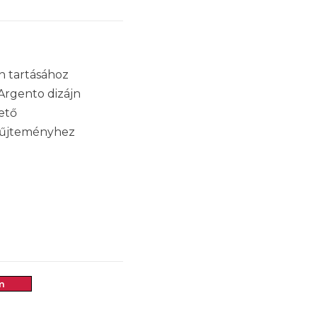
án tartásához
Argento dizájn
ető
gyűjteményhez
m