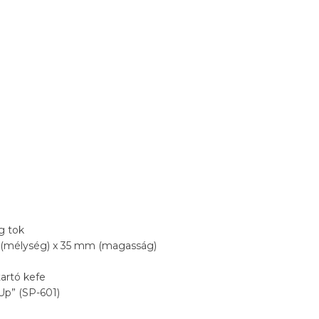
g tok
m (mélység) x 35 mm (magasság)
tartó kefe
 Up” (SP-601)