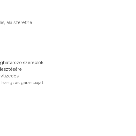
s, aki szeretné
eghatározó szereplők
jlesztésére
évtizedes
 hangzás garanciáját