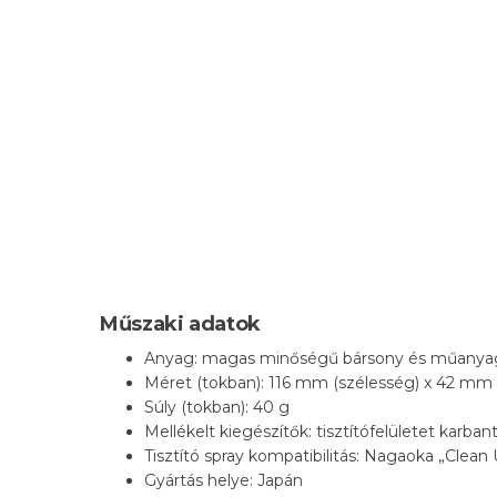
Műszaki adatok
Anyag: magas minőségű bársony és műanya
Méret (tokban): 116 mm (szélesség) x 42 m
Súly (tokban): 40 g
Mellékelt kiegészítők: tisztítófelületet karban
Tisztító spray kompatibilitás: Nagaoka „Clean
Gyártás helye: Japán