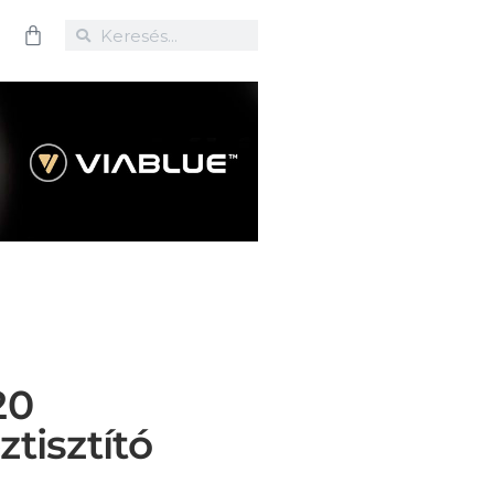
20
tisztító