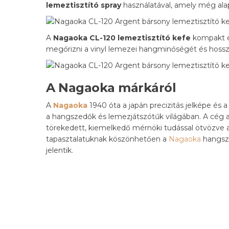
lemeztisztító spray
használatával, amely még alapo
A
Nagaoka CL-120 lemeztisztító kefe
kompakt és
megőrizni a vinyl lemezei hangminőségét és hossz
A Nagaoka márkáról
A
Nagaoka
1940 óta a japán precizitás jelképe és
a hangszedők és lemezjátszótűk világában. A cég a
törekedett, kiemelkedő mérnöki tudással ötvözve 
tapasztalatuknak köszönhetően a
Nagaoka
hangsze
jelentik.