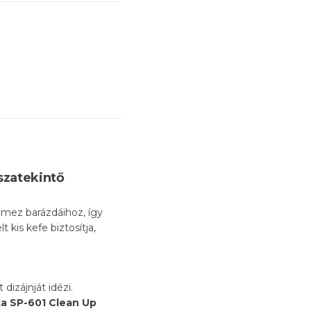
szatekintő
lemez barázdáihoz, így
 kis kefe biztosítja,
izájnját idézi.
a SP-601 Clean Up