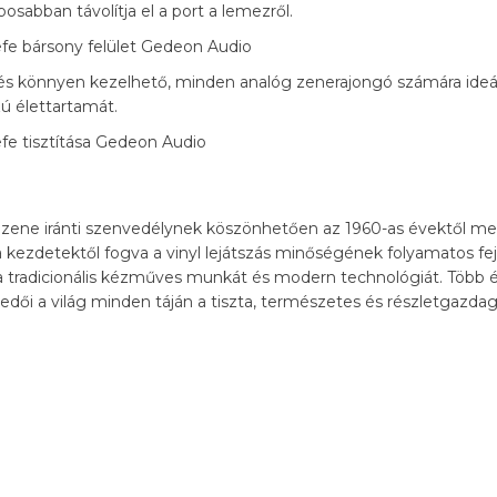
sabban távolítja el a port a lemezről.
 könnyen kezelhető, minden analóg zenerajongó számára ideáli
ú élettartamát.
 a zene iránti szenvedélynek köszönhetően az 1960-as évektől m
 kezdetektől fogva a vinyl lejátszás minőségének folyamatos fe
a tradicionális kézműves munkát és modern technológiát. Több 
dői a világ minden táján a tiszta, természetes és részletgazdag