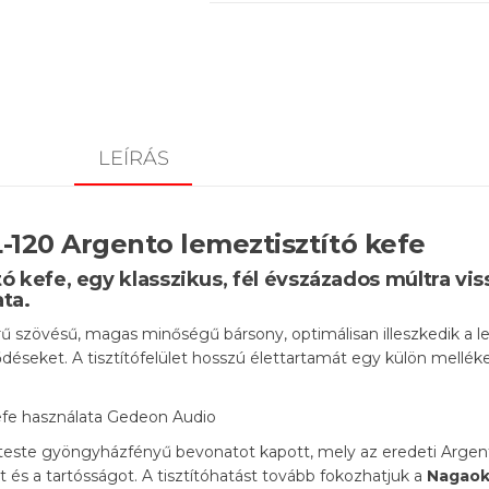
LEÍRÁS
120 Argento lemeztisztító kefe
 kefe, egy klasszikus, fél évszázados múltra vis
ata.
űrű szövésű, magas minőségű bársony, optimálisan illeszkedik a 
éseket. A tisztítófelület hosszú élettartamát egy külön mellékelt
teste gyöngyházfényű bevonatot kapott, mely az eredeti Argent d
 és a tartósságot. A tisztítóhatást tovább fokozhatjuk a
Nagaok