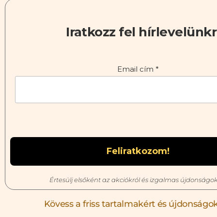
Iratkozz fel hírlevelünkr
Email cím
*
Értesülj elsőként az akciókról és izgalmas újdonságok
Kövess a friss tartalmakért és újdonságok