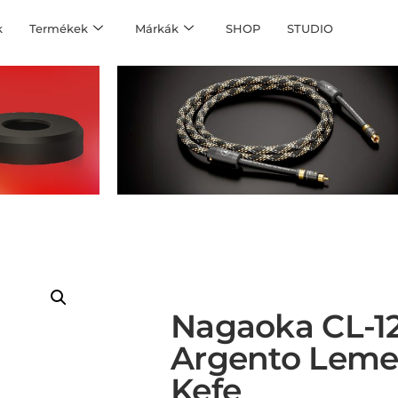
k
Termékek
Márkák
SHOP
STUDIO
Nagaoka CL-1
Argento Lemez
Kefe