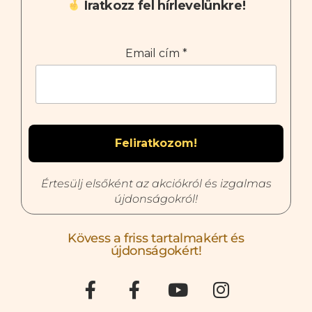
Iratkozz fel hírlevelünkre!
Email cím
*
Értesülj elsőként az akciókról és izgalmas
újdonságokról!
Kövess a friss tartalmakért és
újdonságokért!