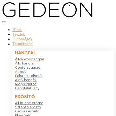
Skip
to
the
content
Hírek
Tesztek
Újdonságok
Termékek
HANGFAL
Állványos hangfal
Álló hangfal
Centersugárzó
Atmos
Falra szerelhető
Aktív hangfal
Mélysugárzó
Hangfalállvány
ERŐSÍTŐ
All-in-one erősítő
Sztereó erősítő
Csöves erősítő
Előerősítő