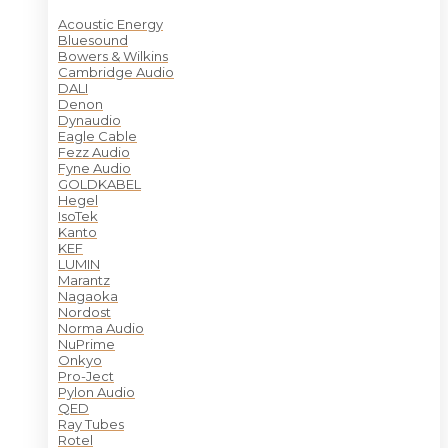
Acoustic Energy
Bluesound
Bowers & Wilkins
Cambridge Audio
DALI
Denon
Dynaudio
Eagle Cable
Fezz Audio
Fyne Audio
GOLDKABEL
Hegel
IsoTek
Kanto
KEF
LUMIN
Marantz
Nagaoka
Nordost
Norma Audio
NuPrime
Onkyo
Pro-Ject
Pylon Audio
QED
Ray Tubes
Rotel