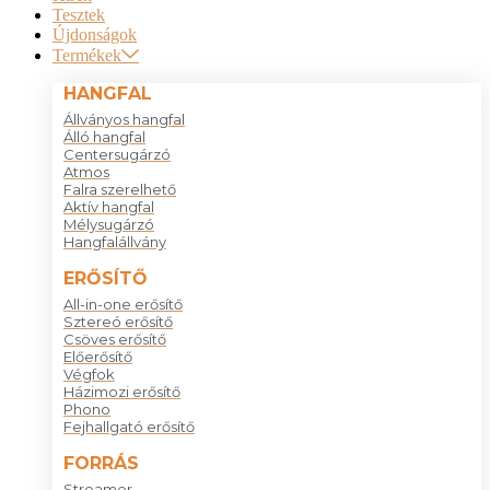
Tesztek
Újdonságok
Termékek
HANGFAL
Állványos hangfal
Álló hangfal
Centersugárzó
Atmos
Falra szerelhető
Aktív hangfal
Mélysugárzó
Hangfalállvány
ERŐSÍTŐ
All-in-one erősítő
Sztereó erősítő
Csöves erősítő
Előerősítő
Végfok
Házimozi erősítő
Phono
Fejhallgató erősítő
FORRÁS
Streamer