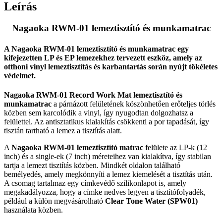
munkamatrac
Leírás
mennyiség
Nagaoka RWM-01 lemeztisztító és munkamatrac
A Nagaoka RWM-01 lemeztisztító és munkamatrac egy
kifejezetten LP és EP lemezekhez tervezett eszköz, amely az
otthoni vinyl lemeztisztítás és karbantartás során nyújt tökéletes
védelmet.
Nagaoka RWM-01 Record Work Mat lemeztisztító és
munkamatrac
a párnázott felületének köszönhetően erőteljes törlés
közben sem karcolódik a vinyl, így nyugodtan dolgozhatsz a
felülettel. Az antisztatikus kialakítás csökkenti a por tapadását, így
tisztán tartható a lemez a tisztítás alatt.
A
Nagaoka RWM-01
lemeztisztító matrac
felülete az LP-k (12
inch) és a single-ek (7 inch) méreteihez van kialakítva, így stabilan
tartja a lemezt tisztítás közben. Mindkét oldalon található
bemélyedés, amely megkönnyíti a lemez kiemelését a tisztítás után.
A csomag tartalmaz egy címkevédő szilikonlapot is, amely
megakadályozza, hogy a címke nedves legyen a tisztítófolyadék,
például a külön megvásárolható
Clear Tone Water (SPW01)
használata közben.