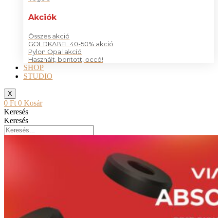
Akciók
Összes akció
GOLDKABEL 40-50% akció
Pylon Opal akció
Használt, bontott, occó!
SHOP
STUDIO
X
0
Ft
0
Kosár
Keresés
Keresés