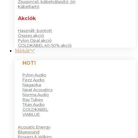
Zsugorcső, kábelválasztó, ón
Kábeltartó
Akciók
Használt, bontott
Összes akció
Pylon Opal akció
GOLDKABEL 40-50% akció
Márkák
HOT!
Pylon Audio
Fezz Audio
Nagaoka
Neat Acoustics
Norma Audio
Ray Tubes
Titan Audio
GOLDKABEL
VIABLUE
Acoustic Energy
Bluesound
Bowers & Wilkins