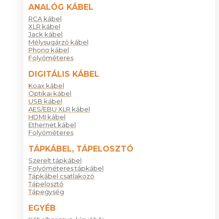
ANALÓG KÁBEL
RCA kábel
XLR kábel
Jack kábel
Mélysugárzó kábel
Phono kábel
Folyóméteres
DIGITÁLIS KÁBEL
Koax kábel
Optikai kábel
USB kábel
AES/EBU XLR kábel
HDMI kábel
Ethernet kábel
Folyóméteres
TÁPKÁBEL, TÁPELOSZTÓ
Szerelt tápkábel
Folyóméteres tápkábel
Tápkábel csatlakozó
Tápelosztó
Tápegység
EGYÉB