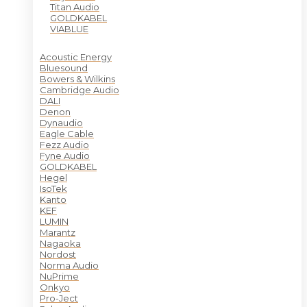
Titan Audio
GOLDKABEL
VIABLUE
Acoustic Energy
Bluesound
Bowers & Wilkins
Cambridge Audio
DALI
Denon
Dynaudio
Eagle Cable
Fezz Audio
Fyne Audio
GOLDKABEL
Hegel
IsoTek
Kanto
KEF
LUMIN
Marantz
Nagaoka
Nordost
Norma Audio
NuPrime
Onkyo
Pro-Ject