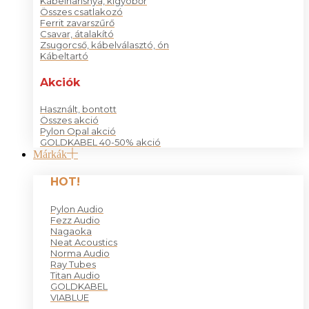
Kábelharisnya, kígyóbőr
Összes csatlakozó
Ferrit zavarszűrő
Csavar, átalakító
Zsugorcső, kábelválasztó, ón
Kábeltartó
Akciók
Használt, bontott
Összes akció
Pylon Opal akció
GOLDKABEL 40-50% akció
Márkák
HOT!
Pylon Audio
Fezz Audio
Nagaoka
Neat Acoustics
Norma Audio
Ray Tubes
Titan Audio
GOLDKABEL
VIABLUE