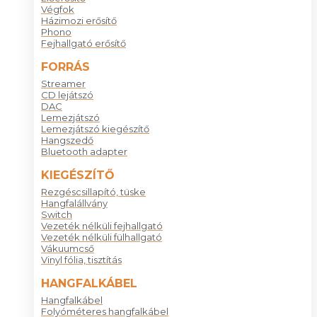
Végfok
Házimozi erősítő
Phono
Fejhallgató erősítő
FORRÁS
Streamer
CD lejátszó
DAC
Lemezjátszó
Lemezjátszó kiegészítő
Hangszedő
Bluetooth adapter
KIEGÉSZÍTŐ
Rezgéscsillapító, tüske
Hangfalállvány
Switch
Vezeték nélküli fejhallgató
Vezeték nélküli fülhallgató
Vákuumcső
Vinyl fólia, tisztítás
HANGFALKÁBEL
Hangfalkábel
Folyóméteres hangfalkábel