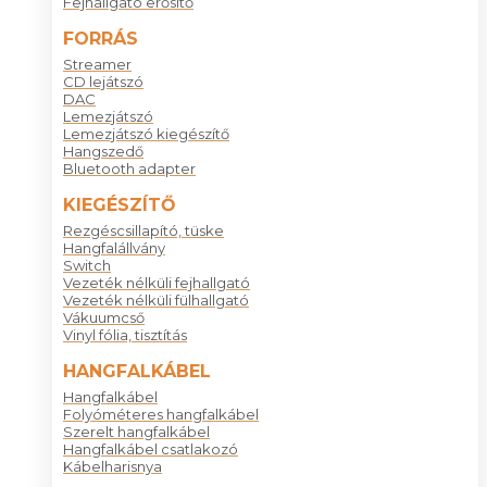
Fejhallgató erősítő
FORRÁS
Streamer
CD lejátszó
DAC
Lemezjátszó
Lemezjátszó kiegészítő
Hangszedő
Bluetooth adapter
KIEGÉSZÍTŐ
Rezgéscsillapító, tüske
Hangfalállvány
Switch
Vezeték nélküli fejhallgató
Vezeték nélküli fülhallgató
Vákuumcső
Vinyl fólia, tisztítás
HANGFALKÁBEL
Hangfalkábel
Folyóméteres hangfalkábel
Szerelt hangfalkábel
Hangfalkábel csatlakozó
Kábelharisnya