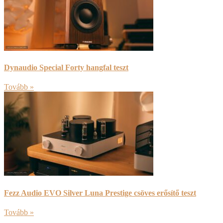
Dynaudio Special Forty hangfal teszt
Tovább »
Fezz Audio EVO Silver Luna Prestige csöves erősítő teszt
Tovább »