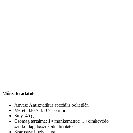
Műszaki adatok
Anyag: Antisztatikus speciális polietilén
Méret: 330 × 330 × 16 mm
Súly: 45 g
Csomag tartalma: 1× munkamatrac, 1× címkevédő
szilikonlap, használati útmutató
Származási hely: Japán