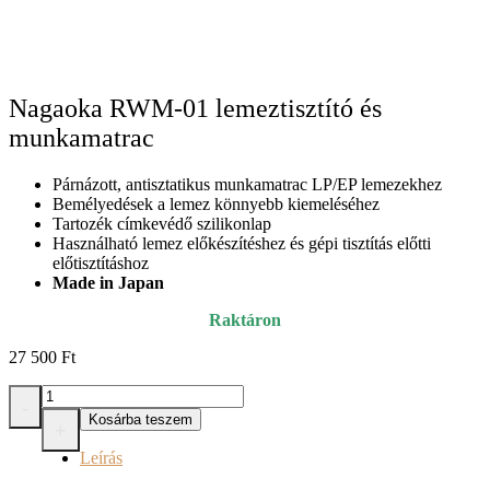
Nagaoka RWM-01 lemeztisztító és
munkamatrac
Párnázott, antisztatikus munkamatrac LP/EP lemezekhez
Bemélyedések a lemez könnyebb kiemeléséhez
Tartozék címkevédő szilikonlap
Használható lemez előkészítéshez és gépi tisztítás előtti
előtisztításhoz
Made in Japan
Raktáron
27 500
Ft
Nagaoka
-
RWM-
Kosárba teszem
+
01
lemeztisztító
Leírás
és