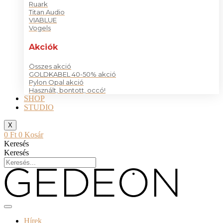
Ruark
Titan Audio
VIABLUE
Vogels
Akciók
Összes akció
GOLDKABEL 40-50% akció
Pylon Opal akció
Használt, bontott, occó!
SHOP
STUDIO
X
0
Ft
0
Kosár
Keresés
Keresés
Hírek