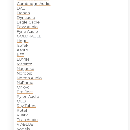
Cambridge Audio
DALI
Denon
Dynaudio
Eagle Cable
Fezz Audio
Fyne Audio
GOLDKABEL
Hegel
IsoTek
Kanto
KEF
LUMIN
Marantz
Nagaoka
Nordost
Norma Audio
NuPrime
Onkyo
Pro-Ject
Pylon Audio
QED
Ray Tubes
Rotel
Ruark
Titan Audio
VIABLUE
Vogels