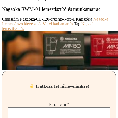
Nagaoka RWM-01 lemeztisztító és munkamatrac
Cikkszám
Nagaoka-CL-120-argento-kefe-1
Kategória
Nagaoka
,
Lemezjátszó kiegészítő
,
Vinyl karbantartás
Tag
Nagaoka
lemeztisztítás
Iratkozz fel hírlevelünkre!
Email cím
*