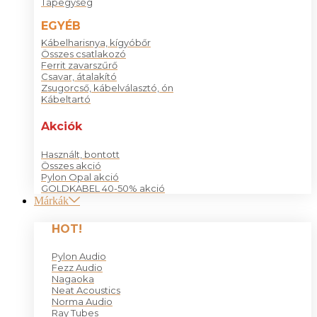
Tápegység
EGYÉB
Kábelharisnya, kígyóbőr
Összes csatlakozó
Ferrit zavarszűrő
Csavar, átalakító
Zsugorcső, kábelválasztó, ón
Kábeltartó
Akciók
Használt, bontott
Összes akció
Pylon Opal akció
GOLDKABEL 40-50% akció
Márkák
HOT!
Pylon Audio
Fezz Audio
Nagaoka
Neat Acoustics
Norma Audio
Ray Tubes