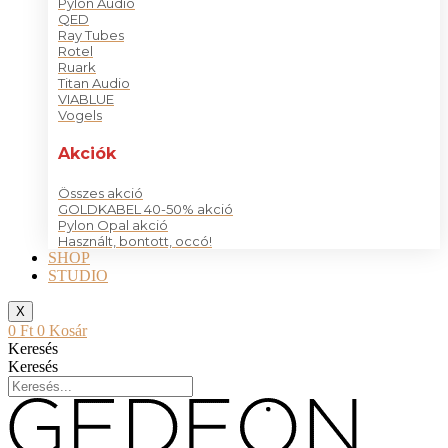
Pylon Audio
QED
Ray Tubes
Rotel
Ruark
Titan Audio
VIABLUE
Vogels
Akciók
Összes akció
GOLDKABEL 40-50% akció
Pylon Opal akció
Használt, bontott, occó!
SHOP
STUDIO
X
0
Ft
0
Kosár
Keresés
Keresés