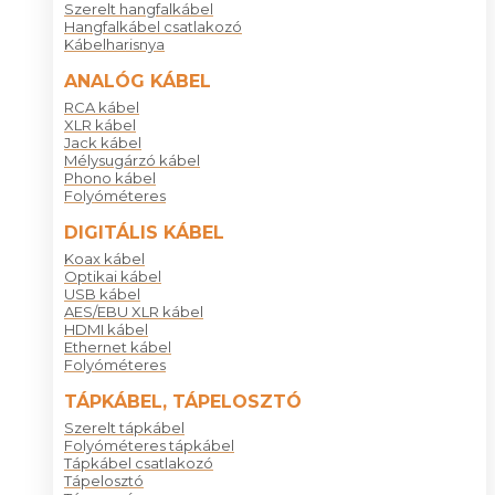
Szerelt hangfalkábel
Hangfalkábel csatlakozó
Kábelharisnya
ANALÓG KÁBEL
RCA kábel
XLR kábel
Jack kábel
Mélysugárzó kábel
Phono kábel
Folyóméteres
DIGITÁLIS KÁBEL
Koax kábel
Optikai kábel
USB kábel
AES/EBU XLR kábel
HDMI kábel
Ethernet kábel
Folyóméteres
TÁPKÁBEL, TÁPELOSZTÓ
Szerelt tápkábel
Folyóméteres tápkábel
Tápkábel csatlakozó
Tápelosztó