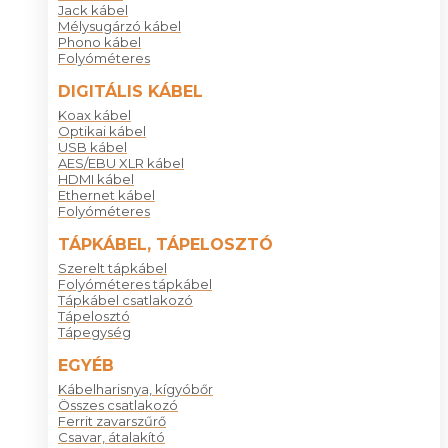
Jack kábel
Mélysugárzó kábel
Phono kábel
Folyóméteres
DIGITÁLIS KÁBEL
Koax kábel
Optikai kábel
USB kábel
AES/EBU XLR kábel
HDMI kábel
Ethernet kábel
Folyóméteres
TÁPKÁBEL, TÁPELOSZTÓ
Szerelt tápkábel
Folyóméteres tápkábel
Tápkábel csatlakozó
Tápelosztó
Tápegység
EGYÉB
Kábelharisnya, kígyóbőr
Összes csatlakozó
Ferrit zavarszűrő
Csavar, átalakító