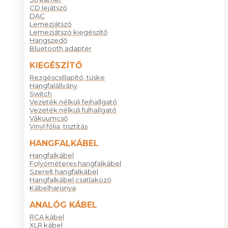
CD lejátszó
DAC
Lemezjátszó
Lemezjátszó kiegészítő
Hangszedő
Bluetooth adapter
KIEGÉSZÍTŐ
Rezgéscsillapító, tüske
Hangfalállvány
Switch
Vezeték nélküli fejhallgató
Vezeték nélküli fülhallgató
Vákuumcső
Vinyl fólia, tisztítás
HANGFALKÁBEL
Hangfalkábel
Folyóméteres hangfalkábel
Szerelt hangfalkábel
Hangfalkábel csatlakozó
Kábelharisnya
ANALÓG KÁBEL
RCA kábel
XLR kábel