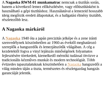
A
Nagaoka RWM-01
munkamatrac
nemcsak a tisztítás során,
hanem a következő lemez előkészítésére, vagy előtisztításként is
használható a gépi tisztításhoz. Használatával a lemezeid hosszabb
ideig megőrzik eredeti állapotukat, és a hallgatási élmény tisztább,
részletezőbb lesz.
A Nagaoka márkáról
A
Nagaoka
1940 óta a japán precizitás jelképe és a zene iránti
szenvedélynek köszönhetően az 1960-as évektől meghatározó
szereplők a hangszedők és lemezjátszótűk világában. A cég a
kezdetektől fogva a vinyl lejátszás minőségének folyamatos
fejlesztésére törekedett, kiemelkedő mérnöki tudással ötvözve a
tradicionális kézműves munkát és modern technológiát. Több
évtizedes tapasztalatuknak köszönhetően a
Nagaoka
hangszedői a
világ minden táján a tiszta, természetes és részletgazdag hangzás
garanciáját jelentik.