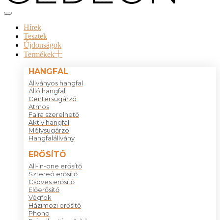
Hírek
Tesztek
Újdonságok
Termékek
HANGFAL
Állványos hangfal
Álló hangfal
Centersugárzó
Atmos
Falra szerelhető
Aktív hangfal
Mélysugárzó
Hangfalállvány
ERŐSÍTŐ
All-in-one erősítő
Sztereó erősítő
Csöves erősítő
Előerősítő
Végfok
Házimozi erősítő
Phono