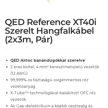
QED Reference XT40i
Szerelt Hangfalkábel
(2x3m, Pár)
QED Airloc banándugókkal szerelve
2 eres kivitel, 4 mm² keresztmetszetű vezetők
(12 AWG)
99,999%-os tisztaságú oxigénmentes réz
vezetőanyag
X-Tube™ technológiával kialakított OFC réz
vezetők
Air Gap dielektrikum a kisebb veszteség és