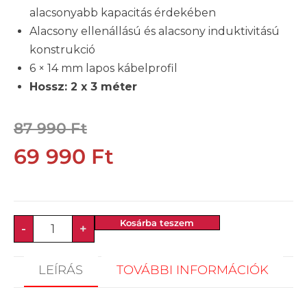
alacsonyabb kapacitás érdekében
Alacsony ellenállású és alacsony induktivitású
konstrukció
6 × 14 mm lapos kábelprofil
Hossz: 2 x 3 méter
87 990
Ft
69 990
Ft
Kosárba teszem
-
+
LEÍRÁS
TOVÁBBI INFORMÁCIÓK