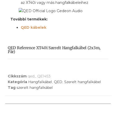
az XT40i vagy más hangfalkábeleihez
További termékek:
QED kábelek
QED Reference XT40i Szerelt Hangfalkábel (2x3m,
Pár)
Cikkszám
qed_ QE1453
Kategória
Hangfalkábel
,
QED
,
Szerelt hangfalkábel
Tag
szerelt hangfalkábel