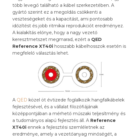
több levegő található a kábel szerkezetében. A
gyártó szerint ez a megoldás csökkenti a
veszteségeket és a kapacitást, ami pontosabb
időzítést és jobb ritmikai reprodukciót eredményez.
A kialakítás előnye, hogy a nagy vezető
keresztmetszet megmarad, ezért a
QED
Reference XT40i
hosszabb kábelhosszok esetén is
megfelelő választás lehet.
A
QED
közel öt évtizede foglalkozik hangfalkábelek
fejlesztésével, és a vállalat filozófiájának
középpontjában a mérhető műszaki teljesítmény és
a tudományos alapú fejlesztés áll. A
Reference
XT40i
ennek a fejlesztési szemléletnek az
eredménye, amely a vezetőanyag minőségét, a