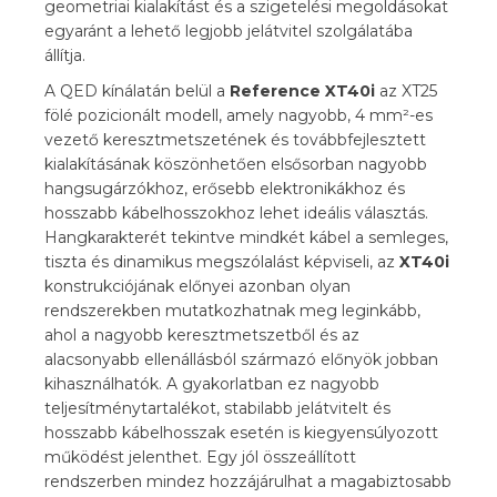
geometriai kialakítást és a szigetelési megoldásokat
egyaránt a lehető legjobb jelátvitel szolgálatába
állítja.
A QED kínálatán belül a
Reference XT40i
az XT25
fölé pozicionált modell, amely nagyobb, 4 mm²-es
vezető keresztmetszetének és továbbfejlesztett
kialakításának köszönhetően elsősorban nagyobb
hangsugárzókhoz, erősebb elektronikákhoz és
hosszabb kábelhosszokhoz lehet ideális választás.
Hangkarakterét tekintve mindkét kábel a semleges,
tiszta és dinamikus megszólalást képviseli, az
XT40i
konstrukciójának előnyei azonban olyan
rendszerekben mutatkozhatnak meg leginkább,
ahol a nagyobb keresztmetszetből és az
alacsonyabb ellenállásból származó előnyök jobban
kihasználhatók. A gyakorlatban ez nagyobb
teljesítménytartalékot, stabilabb jelátvitelt és
hosszabb kábelhosszak esetén is kiegyensúlyozott
működést jelenthet. Egy jól összeállított
rendszerben mindez hozzájárulhat a magabiztosabb