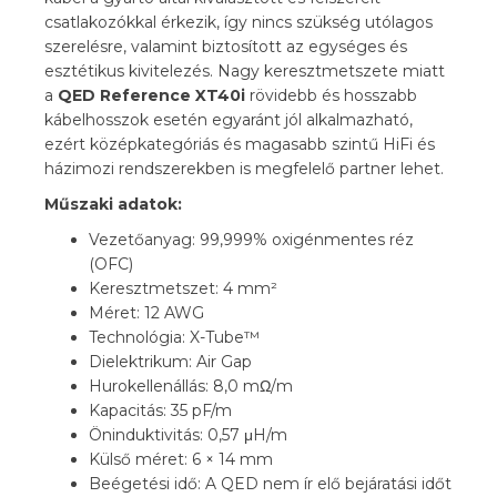
csatlakozókkal érkezik, így nincs szükség utólagos
szerelésre, valamint biztosított az egységes és
esztétikus kivitelezés. Nagy keresztmetszete miatt
a
QED Reference XT40i
rövidebb és hosszabb
kábelhosszok esetén egyaránt jól alkalmazható,
ezért középkategóriás és magasabb szintű HiFi és
házimozi rendszerekben is megfelelő partner lehet.
Műszaki adatok:
Vezetőanyag: 99,999% oxigénmentes réz
(OFC)
Keresztmetszet: 4 mm²
Méret: 12 AWG
Technológia: X-Tube™
Dielektrikum: Air Gap
Hurokellenállás: 8,0 mΩ/m
Kapacitás: 35 pF/m
Öninduktivitás: 0,57 μH/m
Külső méret: 6 × 14 mm
Beégetési idő: A QED nem ír elő bejáratási időt