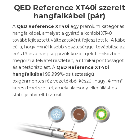
QED Reference XT40i szerelt
hangfalkábel (pár)
A
QED Reference XT40i
egy prémium kategóriás
hangfalkábel, amelyet a gyártó a korábbi XT40
továbbfejlesztett változataként fejlesztett ki. A kábel
célja, hogy minél kisebb veszteséggel továbbítsa az
erősítő és a hangsugárzók közötti jelet, miközben
megőrzi a felvétel részleteit, a ritmikai pontosságot
és a térábrázolást. A
QED Reference XT40i
hangfalkábel
99,999%-os tisztaságú
oxigénmentes réz vezetőkből készül, nagy, 4 mm²
keresztmetszettel, amely alacsony ellenállást és
stabil jelátvitelt biztosít.