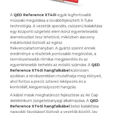
A
QED Reference XT40i
egyik legfontosabb
műszaki megoldása a továbbfejlesztett X-Tube
technológia. A vezetők speciális, csőszerű kialakítása
egy központi szigetelő elem körül egyenletesebb
árameloszlást tesz lehetővé, miközben alacsony
induktivitást biztosít az egész
frekvenciatartományban. A gyártó szerint ennek
eredménye a részletek pontosabb megőrzése, a
természetesebb ritmikai megjelenítés és az
egyenletesebb terhelés az erősítő számára. A
QED
Reference XT40i
hangfalkábel
különösen
azokban a rendszerekben mutathatja meg előnyeit,
ahol fontos a precíz sztereó leképezés és a
kontrollált, kiegyensúlyozott hangzás.
A kábel másik meghatározó fejlesztése az Air Gap
dielektrikum (szigetelőanyag) alkalmazása. A
QED
Reference XT40i hangfalkábel
belső kialakítása
nagyobb távolságot biztosít a vezetők között, így