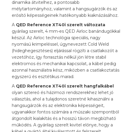
dinamika átvitelhez, a pontosabb
mélytartományhoz, valamint a hangsugárzók és az
erősítő képességeinek hatékonyabb kiaknázásához.
A
QED Reference XT40i szerelt változata
gyárilag szerelt, 4 mm-es QED Airloc banándugókkal
készül. Az Airloc technológia speciális, nagy
nyomású krimpeléssel, úgynevezett Cold Weld
(hideghegesztéses) eljárással rögzíti a csatlakozót a
vezetőhöz, így forrasztás nélkül jön létre stabil
elektromos és mechanikai kapcsolat, a kábel pedig
azonnal használatra kész, miközben a csatlakoztatás
egyszerű és esztétikus marad.
A
QED Reference XT40i szerelt hangfalkábel
olyan sztereó és házimozi rendszerekhez lehet jó
választás, ahol a tulajdonos szeretné kihasználni a
hangsugárzók és az elektronika képességeit,
ugyanakkor fontos számára a műszaki szempontból
átgondolt kialakítás és a hosszú távon megbízható
működés. A gyárilag szerelt kivitel előnye, hogy a
kábel a gyártó által kiválasztott és felszerelt