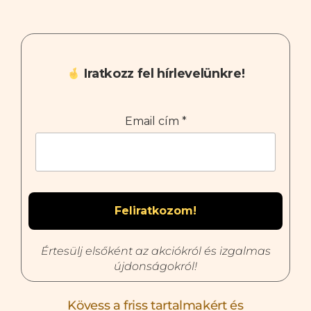
Iratkozz fel hírlevelünkre!
Email cím
*
Értesülj elsőként az akciókról és izgalmas
újdonságokról!
Kövess a friss tartalmakért és