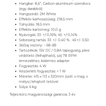
Hangkar: 8,6”, Carbon-alumínium szendvics
(egy darabból)
Hangszedő: 2M White
Effektív karhosszúság: 218,5 mm
Túlnyúlás: 18,5 mm
Effektív kartömeg: 10,0 g
Nyávogás: 33: +/-0,16%; 45: +/-0,14%
Sebesség tartás: 33: +/- 0,40 % ; 45:+/- 0,50
Jel/zaj viszony: – 68 dB
Tartozékok: 15V DC / 0,8A tápegység, plexi
védőtető (felhajtható), szíj 78 RPM
lemezekhez, kislemez adapter
Fogyasztás: 4 W
Készenléti fogyasztás: < 1 W
Méretei: 415 x 113 x 320mm (szél. x mag. x
mélys.) lehajtott tetővel
Súlya: 6 kg
Teljes körű magyarországi garancia: 3 év