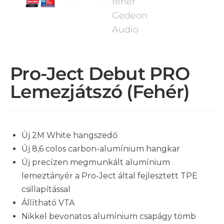
Pro-Ject Debut PRO
Lemezjátszó (fehér)
Új 2M White hangszedő
Új 8,6 colos carbon-alumínium hangkar
Új precízen megmunkált alumínium
lemeztányér a Pro-Ject által fejlesztett TPE
csillapítással
Állítható VTA
Nikkel bevonatos alumínium csapágy tömb