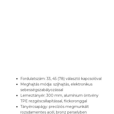
Fordulatszám: 33, 45 (78) választó kapcsolóval
Meghajtás módja: szíjhajtás, elektronikus
sebességszabályozással
Lemeztányér: 300 mm, alumínium öntvény
TPE rezgéscsillapítással, flickoronggal
Tányércsapágy: precíziós megmunkált
rozsdamentes acél, bronz perselyben