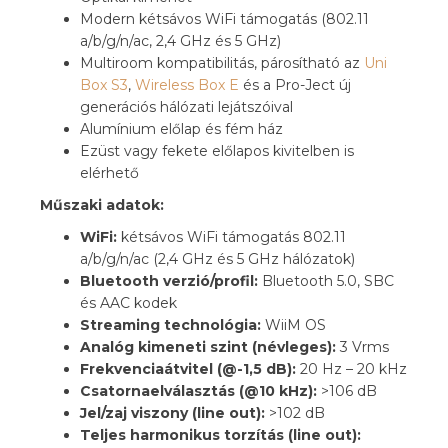
Modern kétsávos WiFi támogatás (802.11
a/b/g/n/ac, 2,4 GHz és 5 GHz)
Multiroom kompatibilitás, párosítható az
Uni
Box S3
,
Wireless Box E
és a Pro-Ject új
generációs hálózati lejátszóival
Alumínium előlap és fém ház
Ezüst vagy fekete előlapos kivitelben is
elérhető
Műszaki adatok:
WiFi:
kétsávos WiFi támogatás 802.11
a/b/g/n/ac (2,4 GHz és 5 GHz hálózatok)
Bluetooth verzió/profil:
Bluetooth 5.0, SBC
és AAC kodek
Streaming technológia:
WiiM OS
Analóg kimeneti szint (névleges):
3 Vrms
Frekvenciaátvitel (@-1,5 dB):
20 Hz – 20 kHz
Csatornaelválasztás (@10 kHz):
>106 dB
Jel/zaj viszony (line out):
>102 dB
Teljes harmonikus torzítás (line out):