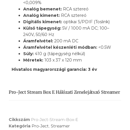
<0,009%
Analóg bemenet:
RCA sztereó
Analóg kimenet:
RCA sztereó
Digitális kimenet:
optikai S/PDIF (Toslink)
Külső tápegység:
5V / 1000 mA DC; 100–
240V, 50/60 Hz
Áramfelvétel:
200 mA DC
Áramfelvétel készenléti módban:
<0.5W
Súly:
410 g (tápegység nélkül)
Méretek:
103 x 37 x 120 mm
Hivatalos magyarországi garancia: 3 év
Pro-Ject Stream Box E Hálózati Zenelejátszó Streamer
Cikkszám
Pro-Ject-Stream-Box-E
Kategória
Pro-Ject
,
Streamer