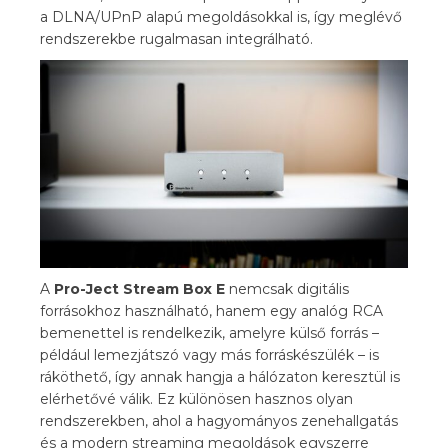
a DLNA/UPnP alapú megoldásokkal is, így meglévő
rendszerekbe rugalmasan integrálható.
A
Pro-Ject Stream Box E
nemcsak digitális
forrásokhoz használható, hanem egy analóg RCA
bemenettel is rendelkezik, amelyre külső forrás –
például lemezjátszó vagy más forráskészülék – is
ráköthető, így annak hangja a hálózaton keresztül is
elérhetővé válik. Ez különösen hasznos olyan
rendszerekben, ahol a hagyományos zenehallgatás
és a modern streaming megoldások egyszerre