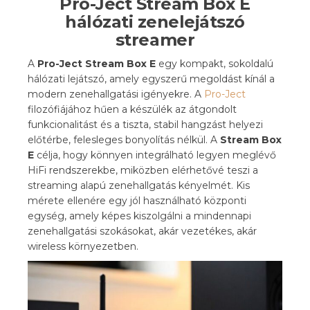
Pro-Ject Stream Box E
hálózati zenelejátszó
streamer
A
Pro-Ject Stream Box E
egy kompakt, sokoldalú
hálózati lejátszó, amely egyszerű megoldást kínál a
modern zenehallgatási igényekre. A
Pro-Ject
filozófiájához hűen a készülék az átgondolt
funkcionalitást és a tiszta, stabil hangzást helyezi
előtérbe, felesleges bonyolítás nélkül. A
Stream Box
E
célja, hogy könnyen integrálható legyen meglévő
HiFi rendszerekbe, miközben elérhetővé teszi a
streaming alapú zenehallgatás kényelmét. Kis
mérete ellenére egy jól használható központi
egység, amely képes kiszolgálni a mindennapi
zenehallgatási szokásokat, akár vezetékes, akár
wireless környezetben.