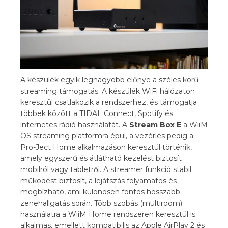
A készülék egyik legnagyobb előnye a széles körű
streaming támogatás. A készülék WiFi hálózaton
keresztül csatlakozik a rendszerhez, és támogatja
többek között a TIDAL Connect, Spotify és
internetes rádió használatát. A
Stream Box E
a WiiM
OS streaming platformra épül, a vezérlés pedig a
Pro-Ject Home alkalmazáson keresztül történik,
amely egyszerű és átlátható kezelést biztosít
mobilról vagy tabletről. A streamer funkció stabil
működést biztosít, a lejátszás folyamatos és
megbízható, ami különösen fontos hosszabb
zenehallgatás során. Több szobás (multiroom)
használatra a WiiM Home rendszeren keresztül is
alkalmas, emellett kompatibilis az Apple AirPlay 2 és