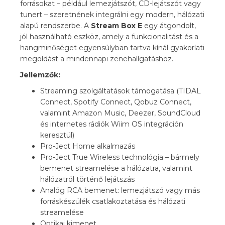
forrásokat – például lemezjátszót, CD-lejátszót vagy
tunert – szeretnének integrálni egy modern, hálózati
alapú rendszerbe. A
Stream Box E
egy átgondolt,
jól használható eszköz, amely a funkcionalitást és a
hangminőséget egyensúlyban tartva kínál gyakorlati
megoldást a mindennapi zenehallgatáshoz.
Jellemzők:
Streaming szolgáltatások támogatása (TIDAL
Connect, Spotify Connect, Qobuz Connect,
valamint Amazon Music, Deezer, SoundCloud
és internetes rádiók Wiim OS integráción
keresztül)
Pro-Ject Home alkalmazás
Pro-Ject True Wireless technológia – bármely
bemenet streamelése a hálózatra, valamint
hálózatról történő lejátszás
Analóg RCA bemenet: lemezjátszó vagy más
forráskészülék csatlakoztatása és hálózati
streamelése
Optikai kimenet