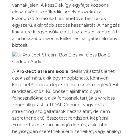
vannak jelen. A készülék így egyfajta központi
elosztóként is működik, amely összeköti a
különböző forrásokat, és lehetővé teszi azok
egyszerű, akár több szobás használatát. A hangzás
karaktere kiegyensúlyozott, tiszta és jól kontrollált,
ami hosszabb távon is kellemes hallgatási élményt
biztosít.
A
Pro-Ject Stream Box E
ideális választás lehet
azok számára, akik egy megbízható, könnyen
kezelhető hálózati lejátszót keresnek meglévő HiFi
rendszerükhöz. Különösen ajánlható olyan
felhasználóknak, akik fontosnak tartják a wireless
zenehallgatást, a TIDAL Connect vagy más
streaming szolgáltatások használatát, de nem
szeretnének túl összetett rendszert kiépíteni.
Emellett azok számára is jó döntés, akik több
helyiségben szeretnék elérni zenéiket, vagy analóg