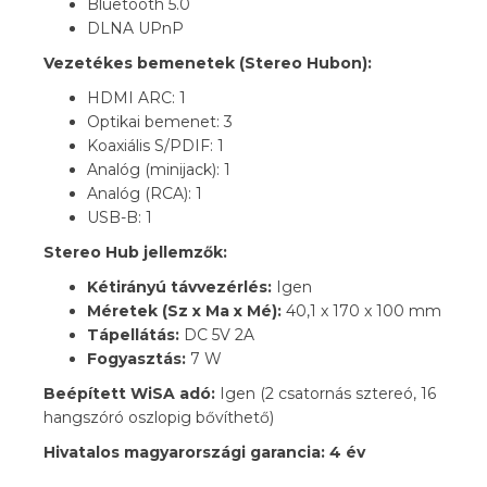
Bluetooth 5.0
DLNA UPnP
Vezetékes bemenetek (Stereo Hubon):
HDMI ARC: 1
Optikai bemenet: 3
Koaxiális S/PDIF: 1
Analóg (minijack): 1
Analóg (RCA): 1
USB-B: 1
Stereo Hub jellemzők:
Kétirányú távvezérlés:
Igen
Méretek (Sz x Ma x Mé):
40,1 x 170 x 100 mm
Tápellátás:
DC 5V 2A
Fogyasztás:
7 W
Beépített WiSA adó:
Igen (2 csatornás sztereó, 16
hangszóró oszlopig bővíthető)
Hivatalos magyarországi garancia: 4 év