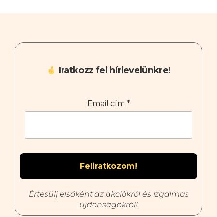
Iratkozz fel hírlevelünkre!
Email cím
*
Értesülj elsőként az akciókról és izgalmas
újdonságokról!