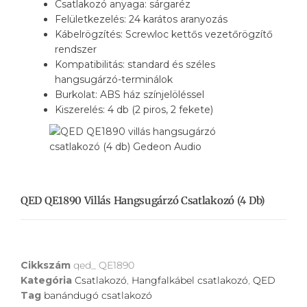
Csatlakozó anyaga: sárgaréz
Felületkezelés: 24 karátos aranyozás
Kábelrögzítés: Screwloc kettős vezetőrögzítő
rendszer
Kompatibilitás: standard és széles
hangsugárzó-terminálok
Burkolat: ABS ház színjelöléssel
Kiszerelés: 4 db (2 piros, 2 fekete)
QED QE1890 Villás Hangsugárzó Csatlakozó (4 Db)
Cikkszám
qed_ QE1890
Kategória
Csatlakozó
,
Hangfalkábel csatlakozó
,
QED
Tag
banándugó csatlakozó