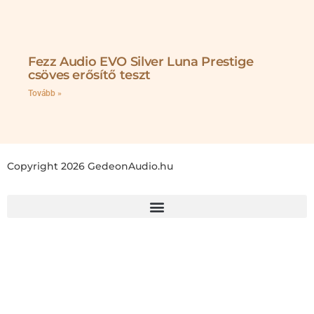
Fezz Audio EVO Silver Luna Prestige
csöves erősítő teszt
Tovább »
Copyright 2026 GedeonAudio.hu