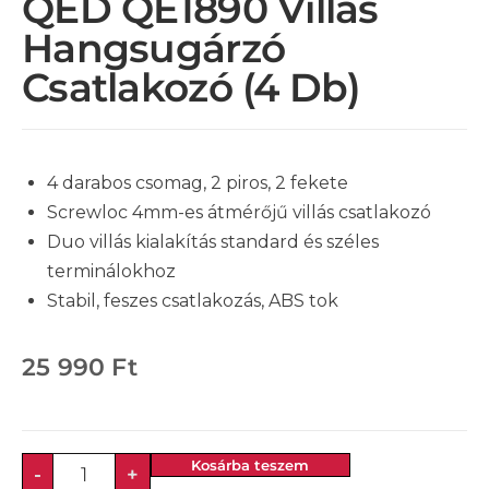
QED QE1890 Villás
Hangsugárzó
Csatlakozó (4 Db)
4 darabos csomag, 2 piros, 2 fekete
Screwloc 4mm-es átmérőjű villás csatlakozó
Duo villás kialakítás standard és széles
terminálokhoz
Stabil, feszes csatlakozás, ABS tok
25 990
Ft
Kosárba teszem
-
+