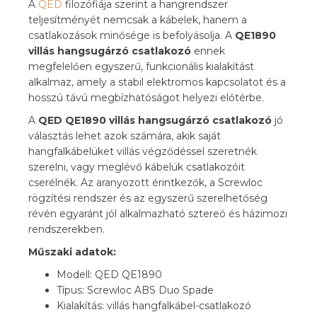
A
QED
filozófiája szerint a hangrendszer
teljesítményét nemcsak a kábelek, hanem a
csatlakozások minősége is befolyásolja. A
QE1890
villás hangsugárzó csatlakozó
ennek
megfelelően egyszerű, funkcionális kialakítást
alkalmaz, amely a stabil elektromos kapcsolatot és a
hosszú távú megbízhatóságot helyezi előtérbe.
A
QED QE1890 villás hangsugárzó csatlakozó
jó
választás lehet azok számára, akik saját
hangfalkábelüket villás végződéssel szeretnék
szerelni, vagy meglévő kábelük csatlakozóit
cserélnék. Az aranyozott érintkezők, a Screwloc
rögzítési rendszer és az egyszerű szerelhetőség
révén egyaránt jól alkalmazható sztereó és házimozi
rendszerekben.
Műszaki adatok:
Modell: QED QE1890
Típus: Screwloc ABS Duo Spade
Kialakítás: villás hangfalkábel-csatlakozó