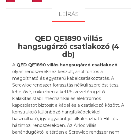
LEÍRÁS
QED QE1890 villás
hangsugárzó csatlakozó (4
db)
A
QED QE1890 villás hangsugárzó csatlakozó
olyan rendszerekhez készült, ahol fontos a
megbízható és egyszerű kábelcsatlakoztatás. A
Screwloc rendszer forrasztás nélküli szerelést tesz
lehetővé, miközben a kettős vezetőrögzítő
kialakítás stabil mechanikai és elektromos
kapcsolatot biztosít a kábel és a csatlakozó között. A
konstrukció különböző hangfalkábelekkel
használható, így egyaránt jól alkalmazható HiFi és
házimozi rendszerekben. Az Airloc villás
banándugóktól eltérően a Screwloc rendszer nem