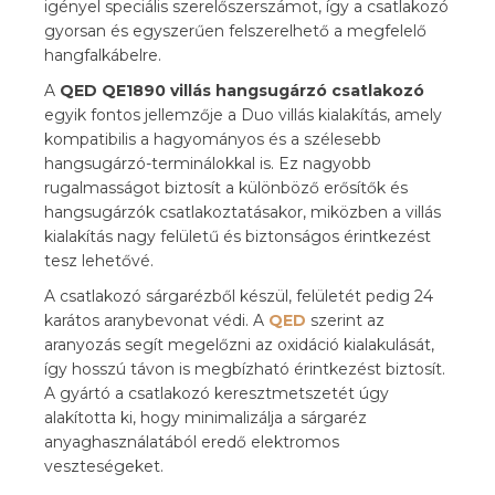
igényel speciális szerelőszerszámot, így a csatlakozó
gyorsan és egyszerűen felszerelhető a megfelelő
hangfalkábelre.
A
QED QE1890 villás hangsugárzó csatlakozó
egyik fontos jellemzője a Duo villás kialakítás, amely
kompatibilis a hagyományos és a szélesebb
hangsugárzó-terminálokkal is. Ez nagyobb
rugalmasságot biztosít a különböző erősítők és
hangsugárzók csatlakoztatásakor, miközben a villás
kialakítás nagy felületű és biztonságos érintkezést
tesz lehetővé.
A csatlakozó sárgarézből készül, felületét pedig 24
karátos aranybevonat védi. A
QED
szerint az
aranyozás segít megelőzni az oxidáció kialakulását,
így hosszú távon is megbízható érintkezést biztosít.
A gyártó a csatlakozó keresztmetszetét úgy
alakította ki, hogy minimalizálja a sárgaréz
anyaghasználatából eredő elektromos
veszteségeket.