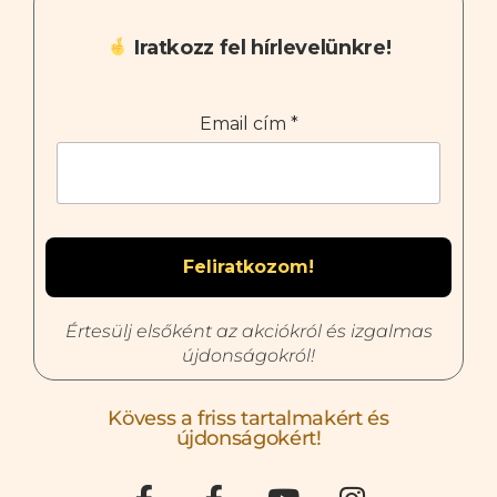
Iratkozz fel hírlevelünkre!
Email cím
*
Értesülj elsőként az akciókról és izgalmas
újdonságokról!
Kövess a friss tartalmakért és
újdonságokért!