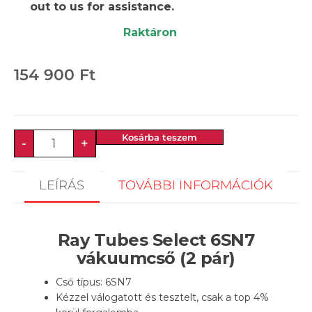
out to us for assistance.
Raktáron
154 900
Ft
Kosárba teszem
-
+
LEÍRÁS
TOVÁBBI INFORMÁCIÓK
Ray Tubes Select 6SN7
vákuumcső (2 pár)
Cső típus: 6SN7
Kézzel válogatott és tesztelt, csak a top 4%