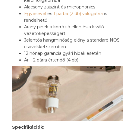
kerül forgalomba
Alacsony zajszint és microphonics
Egyesével
és
1 párba (2 db) válogatva
is
rendelhető
Arany pinek a korrózió ellen és a kiváló
vezetőképességért
Jelentős hangminőség előny a standard NOS
csövekkel szemben
12 hónap garancia gyári hibák esetén
Ár – 2 párra értendő (4 db)
Specifikációk: