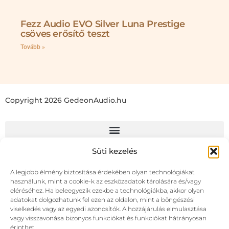
Fezz Audio EVO Silver Luna Prestige
csöves erősítő teszt
Tovább »
Copyright 2026 GedeonAudio.hu
Süti kezelés
A legjobb élmény biztosítása érdekében olyan technológiákat
használunk, mint a cookie-k az eszközadatok tárolására és/vagy
eléréséhez. Ha beleegyezik ezekbe a technológiákba, akkor olyan
adatokat dolgozhatunk fel ezen az oldalon, mint a böngészési
viselkedés vagy az egyedi azonosítók. A hozzájárulás elmulasztása
vagy visszavonása bizonyos funkciókat és funkciókat hátrányosan
érinthet.