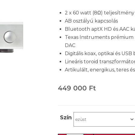
2 x 60 watt (8Ω) teljesítmény
AB osztályú kapcsolás
Bluetooth aptX HD és AAC k
Texas Instruments prémium 
DAC
Digitális koax, optikai és U
Lineáris toroid transzformát
Artikulált, energikus, teres é
449 000
Ft
Szín