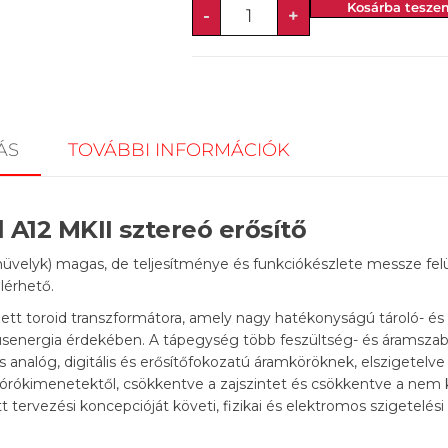
Kosárba tesze
-
+
ÁS
TOVÁBBI INFORMÁCIÓK
 A12 MKII sztereó erősítő
üvelyk) magas, de teljesítménye és funkciókészlete messze felü
lérhető.
zett toroid transzformátora, amely nagy hatékonyságú tároló- és
usenergia érdekében. A tápegység több feszültség- és áramszabá
us analóg, digitális és erősítőfokozatú áramköröknek, elszigetelv
órókimenetektől, csökkentve a zajszintet és csökkentve a nem kí
t tervezési koncepcióját követi, fizikai és elektromos szigetelés