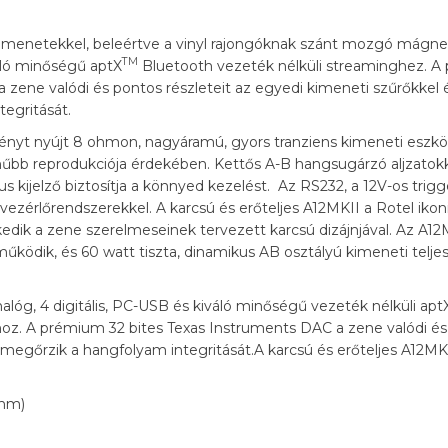
bemenetekkel, beleértve a vinyl rajongóknak szánt mozgó mágn
TM
váló minőségű aptX
Bluetooth vezeték nélküli streaminghez. A
 a zene valódi és pontos részleteit az egyedi kimeneti szűrőkkel 
egritását.
ményt nyújt 8 ohmon, nagyáramú, gyors tranziens kimeneti eszk
űbb reprodukciója érdekében. Kettős A-B hangsugárzó aljzatokka
kus kijelző biztosítja a könnyed kezelést. Az RS232, a 12V-os trigg
vezérlőrendszerekkel. A karcsú és erőteljes A12MKII a Rotel ik
edik a zene szerelmeseinek tervezett karcsú dizájnjával. Az A12M
űködik, és 60 watt tiszta, dinamikus AB osztályú kimeneti teljes
g, 4 digitális, PC-USB és kiváló minőségű vezeték nélküli apt
hoz. A prémium 32 bites Texas Instruments DAC a zene valódi és 
 megőrzik a hangfolyam integritását.A karcsú és erőteljes A12MKI
Ohm)