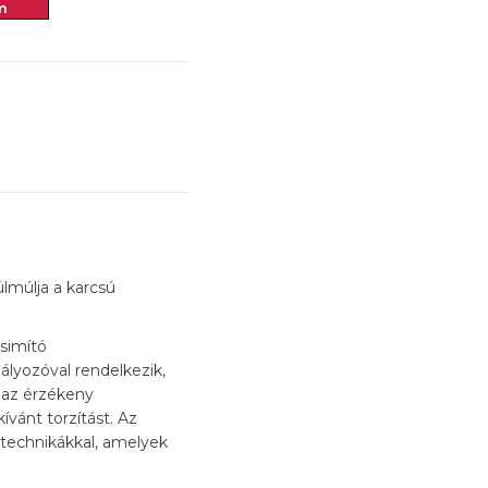
m
lmúlja a karcsú
 simító
lyozóval rendelkezik,
e az érzékeny
vánt torzítást. Az
i technikákkal, amelyek