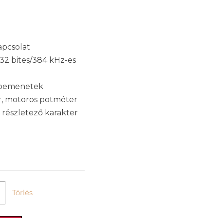
apcsolat
32 bites/384 kHz-es
SB bemenetek
or, motoros potméter
s részletező karakter
Törlés