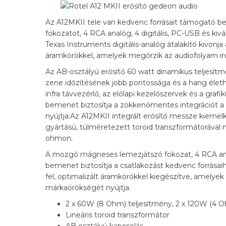
Az A12MKII tele van kedvenc forrásait támogató 
fokozatot, 4 RCA analóg, 4 digitális, PC-USB és ki
Texas Instruments digitális-analóg átalakító kivonja
áramkörökkel, amelyek megőrzik az audiofolyam int
Az AB-osztályú erősítő 60 watt dinamikus teljesít
zene időzítésének jobb pontossága és a hang életh
infra távvezérlő, az előlapi kezelőszervek és a grafi
bemenet biztosítja a zökkenőmentes integrációt a 
nyújtja.Az A12MKII integrált erősítő messze kiemelk
gyártású, túlméretezett toroid transzformátorával m
ohmon.
A mozgó mágneses lemezjátszó fokozat, 4 RCA analó
bemenet biztosítja a csatlakozást kedvenc forrásai
fel, optimalizált áramkörökkel kiegészítve, amelyek
márkaörökségét nyújtja.
2 x 60W (8 Ohm) teljesítmény, 2 x 120W (4 
Lineáris toroid transzformátor
AB osztályú kapcsolás