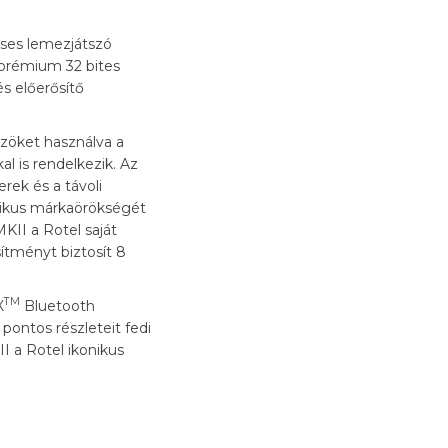
eses lemezjátszó
 prémium 32 bites
és előerősítő
özöket használva a
l is rendelkezik. Az
erek és a távoli
onikus márkaörökségét
KII a Rotel saját
ítményt biztosít 8
TM
X
Bluetooth
pontos részleteit fedi
I a Rotel ikonikus