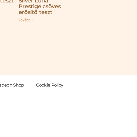
 teszt
Silver Luna
Prestige csöves
erősítő teszt
Tovább »
edeon Shop
Cookie Policy