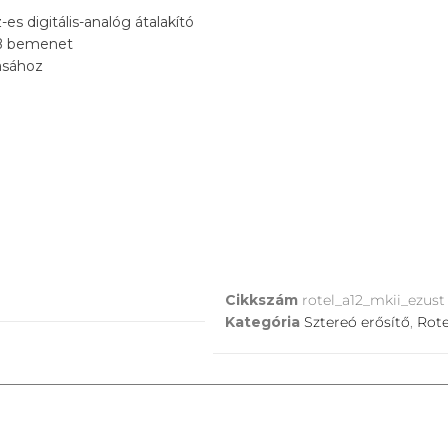
s digitális-analóg átalakító
-B bemenet
ásához
Cikkszám
rotel_a12_mkii_ezust
Kategória
Sztereó erősítő
,
Rote