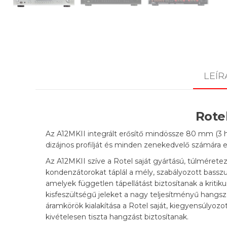
LEÍR
Rotel
Az A12MKII integrált erősítő mindössze 80 mm (3 h
dizájnos profilját és minden zenekedvelő számára e
Az A12MKII szíve a Rotel saját gyártású, túlmérete
kondenzátorokat táplál a mély, szabályozott bassz
amelyek független tápellátást biztosítanak a kritik
kisfeszültségű jeleket a nagy teljesítményű hangsz
áramkörök kialakítása a Rotel saját, kiegyensúlyozot
kivételesen tiszta hangzást biztosítanak.