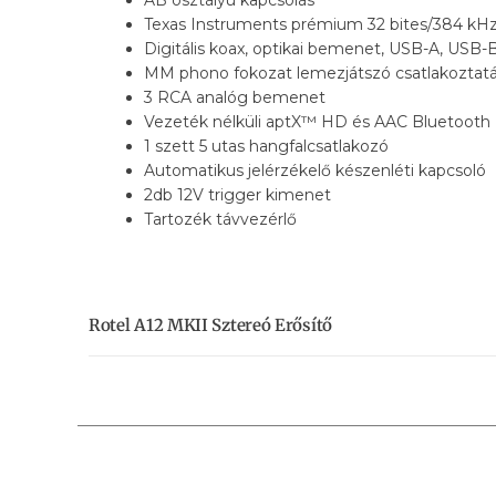
Texas Instruments prémium 32 bites/384 kHz-e
Digitális koax, optikai bemenet, USB-A, USB
MM phono fokozat lemezjátszó csatlakoztat
3 RCA analóg bemenet
Vezeték nélküli aptX™ HD és AAC Bluetooth
1 szett 5 utas hangfalcsatlakozó
Automatikus jelérzékelő készenléti kapcsoló
2db 12V trigger kimenet
Tartozék távvezérlő
Rotel A12 MKII Sztereó Erősítő