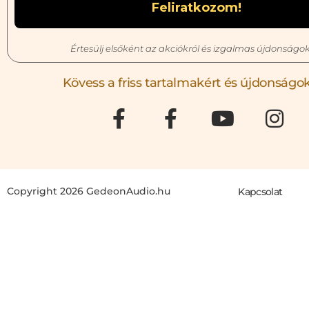
Értesülj elsőként az akciókról és izgalmas újdonságok
Kövess a friss tartalmakért és újdonságok
Copyright 2026 GedeonAudio.hu
Kapcsolat