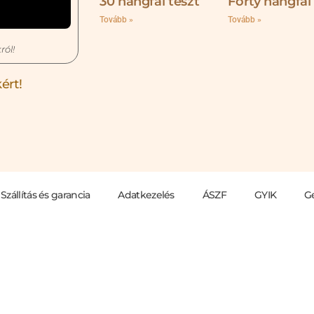
30 hangfal teszt
Forty hangfal
Tovább »
Tovább »
ról!
ért!
Szállítás és garancia
Adatkezelés
ÁSZF
GYIK
G