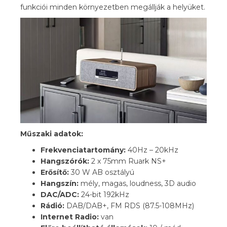
funkciói minden környezetben megállják a helyüket.
Műszaki adatok:
Frekvenciatartomány:
40Hz – 20kHz
Hangszórók:
2 x 75mm Ruark NS+
Erősítő:
30 W AB osztályú
Hangszín:
mély, magas, loudness, 3D audio
DAC/ADC:
24-bit 192kHz
Rádió:
DAB/DAB+, FM RDS (87.5-108MHz)
Internet Radio:
van