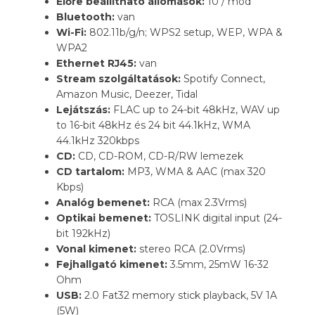
Előre beállítható állomások:
10 / mód
Bluetooth:
van
Wi-Fi:
802.11b/g/n; WPS2 setup, WEP, WPA &
WPA2
Ethernet RJ45:
van
Stream szolgáltatások:
Spotify Connect,
Amazon Music, Deezer, Tidal
Lejátszás:
FLAC up to 24-bit 48kHz, WAV up
to 16-bit 48kHz és 24 bit 44.1kHz, WMA
44.1kHz 320kbps
CD:
CD, CD-ROM, CD-R/RW lemezek
CD tartalom:
MP3, WMA & AAC (max 320
Kbps)
Analóg bemenet:
RCA (max 2.3Vrms)
Optikai bemenet:
TOSLINK digital input (24-
bit 192kHz)
Vonal kimenet:
stereo RCA (2.0Vrms)
Fejhallgató kimenet:
3.5mm, 25mW 16-32
Ohm
USB:
2.0 Fat32 memory stick playback, 5V 1A
(5W)