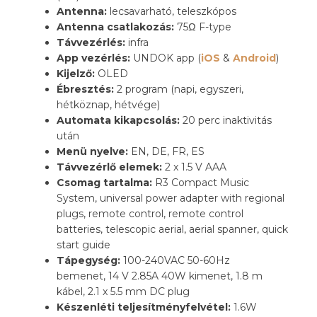
Antenna:
lecsavarható, teleszkópos
Antenna csatlakozás:
75Ω F-type
Távvezérlés:
infra
App vezérlés:
UNDOK app (
iOS
&
Android
)
Kijelző:
OLED
Ébresztés:
2 program (napi, egyszeri,
hétköznap, hétvége)
Automata kikapcsolás:
20 perc inaktivitás
után
Menü nyelve:
EN, DE, FR, ES
Távvezérlő elemek:
2 x 1.5 V AAA
Csomag tartalma:
R3 Compact Music
System, universal power adapter with regional
plugs, remote control, remote control
batteries, telescopic aerial, aerial spanner, quick
start guide
Tápegység:
100-240VAC 50-60Hz
bemenet, 14 V 2.85A 40W kimenet, 1.8 m
kábel, 2.1 x 5.5 mm DC plug
Készenléti teljesítményfelvétel:
1.6W