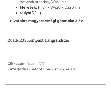
network standby, 5.0W idle
Méretek:
H167 x W420 x D220mm
Súlya:
5.2kg
Hivatalos magyarországi garancia: 3 év
Ruark R3S Kompakt Hangrendszer
Cikkszám
Ruark_R3S
Kategória
Bluetooth hangszóró
,
Ruark