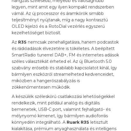
hangzás szélesebb, mélyebb és valósághűbb
legyen, mint amit egy ilyen kompakt rendszerben
várnál. Az új processzor és áramkörök simább
teljesítményt nyújtanak, míg a nagy kontrasztú
OLED kijelző és a RotoDial vezérlés egyszerű
kezelhetőséget biztosít.
Az
R3S
nemcsak zenehallgatásra, hanem podcastok
és rádióadások élvezetére is tökéletes. A beépített
SmartRadio tunerrel DAB+, FM és internetes adások
széles választékát érheted el. Az új Bluetooth 5.0
szabvány erősebb és stabilabb kapcsolatot kínál, így
bármilyen eszközről streamelheted kedvenceidet,
miközben a hangerőszabályzás is
zökkenőmentesen működik.
A készülék széleskörű csatlakozási lehetőségekkel
rendelkezik, mint például analóg és digitális
bemenetek, USB-C port, valamint fejhallgató- és
mélynyomó kimenet, így bármilyen audioforrás
könnyedén integrálható. A
Ruark
R3S
letisztult
kialakítása, prémium anyaghasználata és intelligens