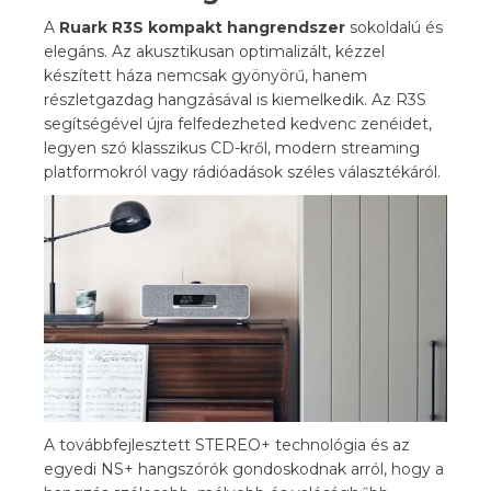
A
Ruark R3S kompakt hangrendszer
sokoldalú és
elegáns. Az akusztikusan optimalizált, kézzel
készített háza nemcsak gyönyörű, hanem
részletgazdag hangzásával is kiemelkedik. Az R3S
segítségével újra felfedezheted kedvenc zenéidet,
legyen szó klasszikus CD-kről, modern streaming
platformokról vagy rádióadások széles választékáról.
A továbbfejlesztett STEREO+ technológia és az
egyedi NS+ hangszórók gondoskodnak arról, hogy a