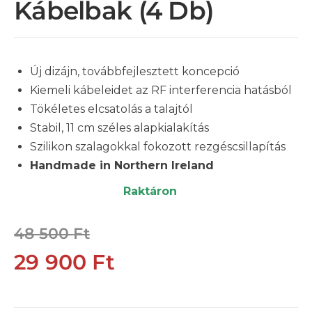
Kábelbak (4 Db)
Új dizájn, továbbfejlesztett koncepció
Kiemeli kábeleidet az RF interferencia hatásból
Tökéletes elcsatolás a talajtól
Stabil, 11 cm széles alapkialakítás
Szilikon szalagokkal fokozott rezgéscsillapítás
Handmade in Northern Ireland
Raktáron
48 500
Ft
29 900
Ft