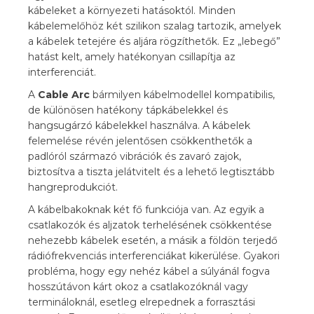
kábeleket a környezeti hatásoktól. Minden
kábelemelőhöz két szilikon szalag tartozik, amelyek
a kábelek tetejére és aljára rögzíthetők. Ez „lebegő”
hatást kelt, amely hatékonyan csillapítja az
interferenciát.
A
Cable Arc
bármilyen kábelmodellel kompatibilis,
de különösen hatékony tápkábelekkel és
hangsugárzó kábelekkel használva. A kábelek
felemelése révén jelentősen csökkenthetők a
padlóról származó vibrációk és zavaró zajok,
biztosítva a tiszta jelátvitelt és a lehető legtisztább
hangreprodukciót.
A kábelbakoknak két fő funkciója van. Az egyik a
csatlakozók és aljzatok terhelésének csökkentése
nehezebb kábelek esetén, a másik a földön terjedő
rádiófrekvenciás interferenciákat kikerülése. Gyakori
probléma, hogy egy nehéz kábel a súlyánál fogva
hosszútávon kárt okoz a csatlakozóknál vagy
termináloknál, esetleg elrepednek a forrasztási