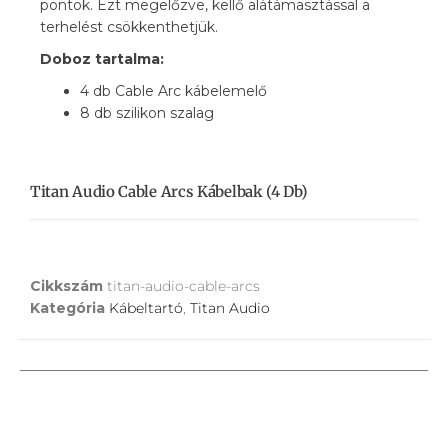
pontok. Ezt megelőzve, kellő alátámasztással a
terhelést csökkenthetjük.
Doboz tartalma:
4 db Cable Arc kábelemelő
8 db szilikon szalag
Titan Audio Cable Arcs Kábelbak (4 Db)
Cikkszám
titan-audio-cable-arcs
Kategória
Kábeltartó
,
Titan Audio