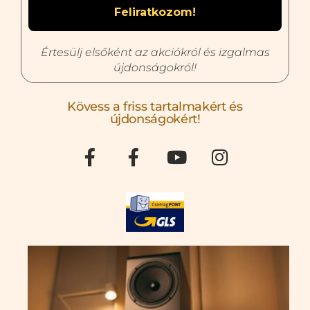
Értesülj elsőként az akciókról és izgalmas
újdonságokról!
Kövess a friss tartalmakért és
újdonságokért!