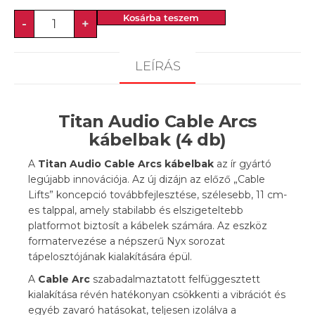
Kosárba teszem
-
+
LEÍRÁS
Titan Audio Cable Arcs
kábelbak (4 db)
A
Titan Audio Cable Arcs kábelbak
az ír gyártó
legújabb innovációja. Az új dizájn az előző „Cable
Lifts” koncepció továbbfejlesztése, szélesebb, 11 cm-
es talppal, amely stabilabb és elszigeteltebb
platformot biztosít a kábelek számára. Az eszköz
formatervezése a népszerű Nyx sorozat
tápelosztójának kialakítására épül.
A
Cable Arc
szabadalmaztatott felfüggesztett
kialakítása révén hatékonyan csökkenti a vibrációt és
egyéb zavaró hatásokat, teljesen izolálva a