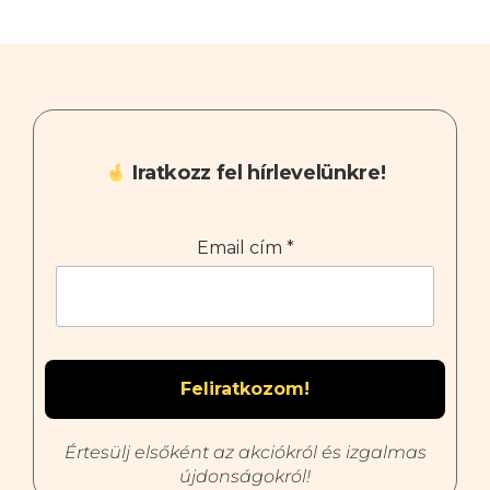
Iratkozz fel hírlevelünkre!
Email cím
*
Értesülj elsőként az akciókról és izgalmas
újdonságokról!