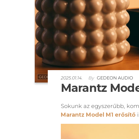
2025.01.14.
By
GEDEON AUDIO
Marantz Model
Sokunk az egyszerűbb, kompa
Marantz Model M1 erősítő
i