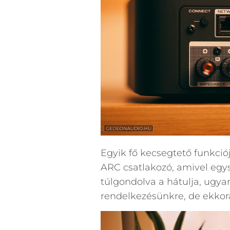
Egyik fő kecsegtető funkciój
ARC csatlakozó, amivel egys
túlgondolva a hátulja, ugyan
rendelkezésünkre, de ekkor