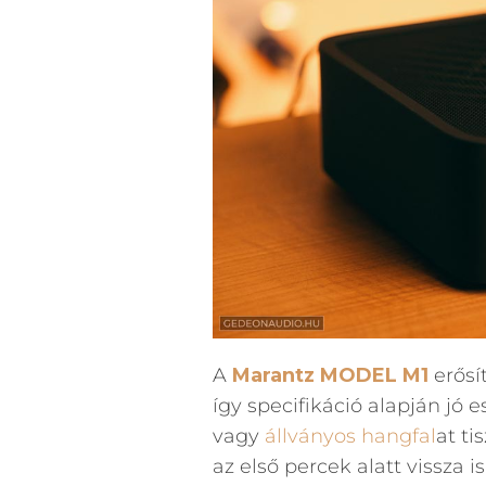
A
Marantz MODEL M1
erősít
így specifikáció alapján jó e
vagy
állványos hangfal
at ti
az első percek alatt vissza i