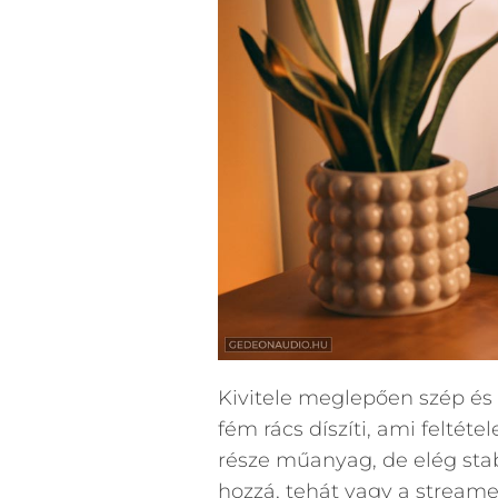
Kivitele meglepően szép és 
fém rács díszíti, ami feltéte
része műanyag, de elég stab
hozzá, tehát vagy a streamel