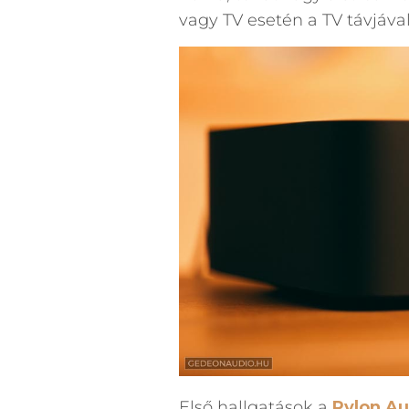
vagy TV esetén a TV távjáv
Első hallgatások a
Pylon Au