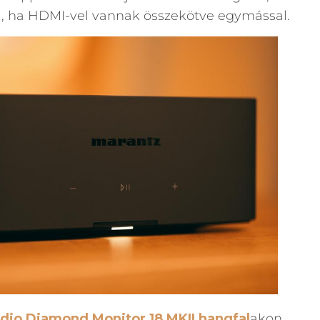
al, ha HDMI-vel vannak összekötve egymással.
dio Diamond Monitor 18 MKII hangfal
akon