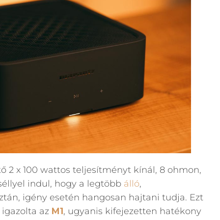
ő 2 x 100 wattos teljesítményt kínál, 8 ohmon,
séllyel indul, hogy a legtöbb
álló
,
sztán, igény esetén hangosan hajtani tudja. Ezt
s igazolta az
M1
, ugyanis kifejezetten hatékony