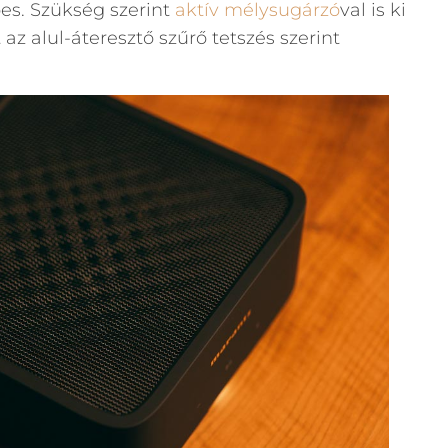
pes. Szükség szerint
aktív mélysugárzó
val is ki
az alul-áteresztő szűrő tetszés szerint