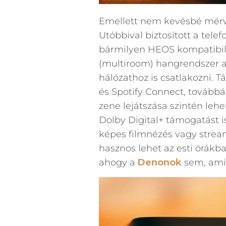
Emellett nem kevésbé mérv
Utóbbival biztosított a telef
bármilyen HEOS kompatibili
(multiroom) hangrendszer a c
hálózathoz is csatlakozni. T
és Spotify Connect, továbbá
zene lejátszása szintén leh
Dolby Digital+ támogatást i
képes filmnézés vagy strea
hasznos lehet az esti órákba
ahogy a
Denonok
sem, ami 