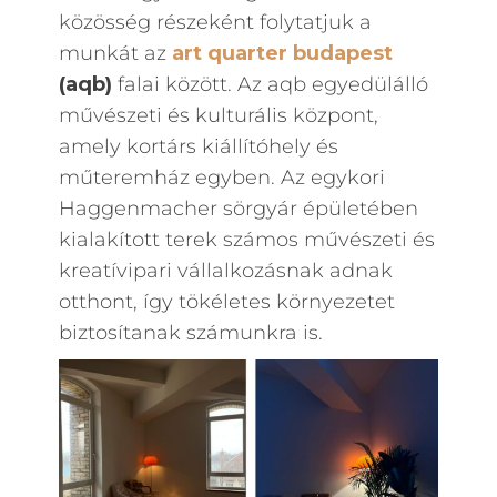
közösség részeként folytatjuk a
munkát az
art quarter budapest
(aqb)
falai között. Az aqb egyedülálló
művészeti és kulturális központ,
amely kortárs kiállítóhely és
műteremház egyben. Az egykori
Haggenmacher sörgyár épületében
kialakított terek számos művészeti és
kreatívipari vállalkozásnak adnak
otthont, így tökéletes környezetet
biztosítanak számunkra is.