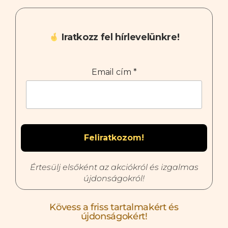
Iratkozz fel hírlevelünkre!
Email cím
*
Értesülj elsőként az akciókról és izgalmas
újdonságokról!
Kövess a friss tartalmakért és
újdonságokért!