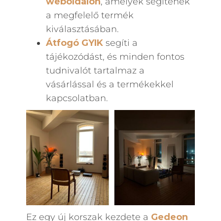
weboldalon
, amelyek segítenek
a megfelelő termék
kiválasztásában.
Átfogó GYIK
segíti a
tájékozódást, és minden fontos
tudnivalót tartalmaz a
vásárlással és a termékekkel
kapcsolatban.
Ez egy új korszak kezdete a
Gedeon