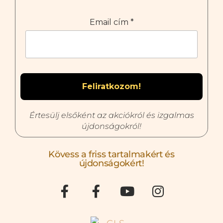
Email cím
*
Értesülj elsőként az akciókról és izgalmas
újdonságokról!
Kövess a friss tartalmakért és
újdonságokért!