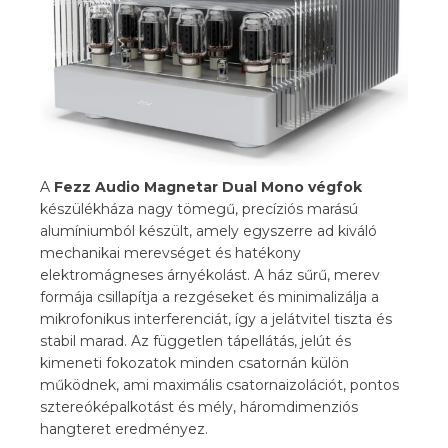
A
Fezz Audio Magnetar Dual Mono végfok
készülékháza nagy tömegű, precíziós marású
alumíniumból készült, amely egyszerre ad kiváló
mechanikai merevséget és hatékony
elektromágneses árnyékolást. A ház sűrű, merev
formája csillapítja a rezgéseket és minimalizálja a
mikrofonikus interferenciát, így a jelátvitel tiszta és
stabil marad. Az független tápellátás, jelút és
kimeneti fokozatok minden csatornán külön
működnek, ami maximális csatornaizolációt, pontos
sztereóképalkotást és mély, háromdimenziós
hangteret eredményez.