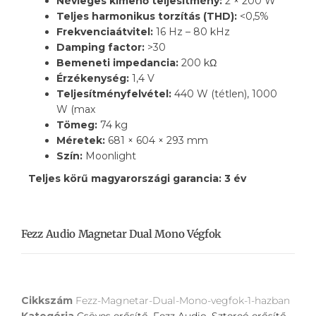
Névleges kimenő teljesítmény:
2 × 200 W
Teljes harmonikus torzítás (THD):
<0,5%
Frekvenciaátvitel:
16 Hz – 80 kHz
Damping factor:
>30
Bemeneti impedancia:
200 kΩ
Érzékenység:
1,4 V
Teljesítményfelvétel:
440 W (tétlen), 1000
W (max
Tömeg:
74 kg
Méretek:
681 × 604 × 293 mm
Szín:
Moonlight
Teljes körű magyarországi garancia: 3 év
Fezz Audio Magnetar Dual Mono Végfok
Cikkszám
Fezz-Magnetar-Dual-Mono-vegfok-1-hazban
Kategória
Csöves erősítő
,
Fezz Audio
,
Sztereó erősítő
,