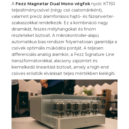
A
Fezz Magnetar Dual Mono végfok
nyolc KT150
teljesítménycsővel (négy cső csatornánként),
valamint precíz áramforrásos hajtó- és fázisinverter-
szakaszokkal rendelkezik. Ez a kombináció nagy
dinamikát, feszes mélyhangokat és finom
részleteket biztosít. A mikrokontroller-alapú
automatikus bias rendszer folyamatosan garantálja a
csövek optimális működési pontját. A teljesen
differenciális analóg áramkör, a Fezz Signature Line
transzformátorokkal, alacsony zajszintet és
kiemelkedő linearitást biztosít, amely a high-end
csöves erősítők elvárásait teljes mértékben kielégíti.