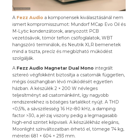
A
Fezz Audio
a komponensek kiválasztásánál nem
ismert kompromisszumot: Mundorf MCap Evo Oil és
M-Lytic kondenzátorok, aranyozott PCB
vezetősávok, tömör teflon csőfoglalatok, WBT
hangszóró terminálok, és Neutrik XLR bemenetek
mind a tiszta, precíz és megbízható működést
szolgálják.
A
Fezz Audio Magnetar Dual Mono
integrált
sztereó végfokként biztosítja a csatornák független,
mégis összhangban lévő működését egyetlen
házban. A készülék 2 × 200 W névleges
teljesítményt ad csatornánként, így nagyobb
rendszerekhez is bőséges tartalékot nyújt. A THD
<0,5%, a sávszélesség 16 Hz–80 kHz, a damping
factor >30, a jel-zaj viszony pedig a legmagasabb
high-end szintet képviseli. A készülékház elegáns,
Moonlight színváltozatban érhető el, tömege 74 kg,
méretei 681 × 604 × 293 mm.