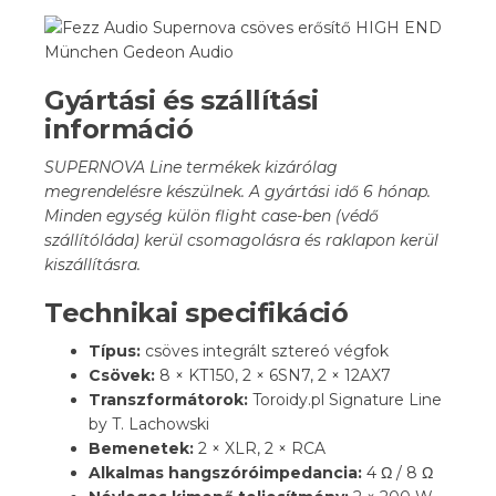
Gyártási és szállítási
információ
SUPERNOVA Line termékek kizárólag
megrendelésre készülnek. A gyártási idő 6 hónap.
Minden egység külön flight case-ben (védő
szállítóláda) kerül csomagolásra és raklapon kerül
kiszállításra.
Technikai specifikáció
Típus:
csöves integrált sztereó végfok
Csövek:
8 × KT150, 2 × 6SN7, 2 × 12AX7
Transzformátorok:
Toroidy.pl Signature Line
by T. Lachowski
Bemenetek:
2 × XLR, 2 × RCA
Alkalmas hangszóróimpedancia:
4 Ω / 8 Ω