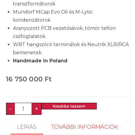
transzformátorok
Mundorf MCap Evo Oil és M-Lytic
kondenzátorok
Aranyozott PCB vezetősávok, tömör teflon
csőfoglalatok
WBT hangszóró terminálok és Neutrik XLR/RCA
bemenetek
Handmade in Poland
16 750 000
Ft
Kosárba teszem
-
+
LEÍRÁS
TOVÁBBI INFORMÁCIÓK