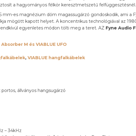
 biztosít a hagyományos félkör keresztmetszetű felfüggesztésnél.
 25 mm-es magnézium dóm magassugárzó gondoskodik, ami a Fy
ja mögött kapott helyet. A koncentrikus technológiával az 1980
 rendkívül egyenletes módon tölti meg a teret. AZ
Fyne Audio F
 Absorber M és VIABLUE UFO
falkábelek
,
VIABLUE hangfalkábelek
trix portos, állványos hangsugárzó
3Hz – 34kHz