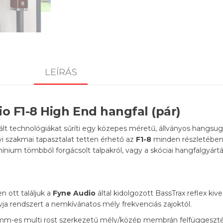
LEÍRÁS
o F1-8 High End hangfal (pár)
ált technológiákat sűríti egy közepes méretű, állványos hangsu
yi szakmai tapasztalat tetten érhető az
F1-8
minden részletében.
ium tömbből forgácsolt talpakról, vagy a skóciai hangfalgyártás
 ott találjuk a
Fyne Audio
által kidolgozott BassTrax reflex kiv
a rendszert a nemkívánatos mély frekvenciás zajoktól.
mm-es multi rost szerkezetű mély/közép membrán felfüggeszté