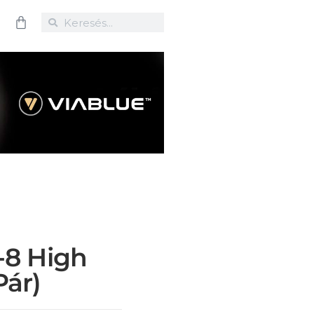
-8 High
pár)