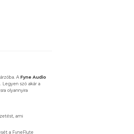
gárzóba. A
Fyne Audio
 Legyen szó akár a
ra olyannyira
ezetést, ami
sét a FyneFlute