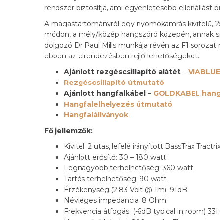
rendszer biztosítja, ami egyenletesebb ellenállást
A magastartományról egy nyomókamrás kivitelű,
módon, a mély/közép hangszóró közepén, annak sík
dolgozó Dr Paul Mills munkája révén az F1 sorozat
ebben az elrendezésben rejlő lehetőségeket.
Ajánlott rezgéscsillapító alátét
–
VIABLUE
Rezgéscsillapító útmutató
Ajánlott hangfalkábel
–
GOLDKABEL hang
Hangfalelhelyezés útmutató
Hangfalállványok
Fő jellemzők:
Kivitel: 2 utas, lefelé irányított BassTrax Trac
Ajánlott erősítő: 30 – 180 watt
Legnagyobb terhelhetőség: 360 watt
Tartós terhelhetőség: 90 watt
Érzékenység (2.83 Volt @ 1m): 91dB
Névleges impedancia: 8 Ohm
Frekvencia átfogás: (-6dB typical in room) 3