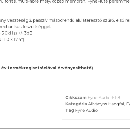
rű forrás, multi-fibre mély/közép membrán, FyneFlute peremm
ony veszteségű, passzív másodrendű aluláteresztő szűrő, első ren
mechanikus feszültséggel.
 5.0kHz) +/- 3dB
1.0 x 17.4”)
+2 év termékregisztrációval érvényesíthető)
Cikkszám
Fyne-Audio-F1-8
Kategória
Állványos Hangfal
,
F
Tag
Fyne Audio