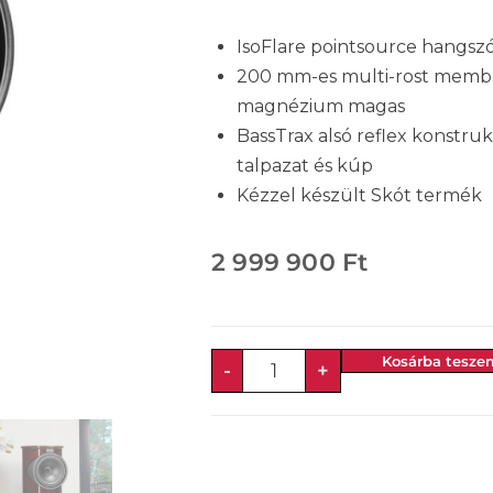
IsoFlare pointsource hangsz
200 mm-es multi-rost memb
magnézium magas
BassTrax alsó reflex konstru
talpazat és kúp
Kézzel készült Skót termék
2 999 900
Ft
Kosárba tesze
-
+