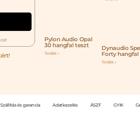
Pylon Audio Opal
ról!
30 hangfal teszt
Dynaudio Spe
Forty hangfal
Tovább »
ért!
Tovább »
Szállítás és garancia
Adatkezelés
ÁSZF
GYIK
G