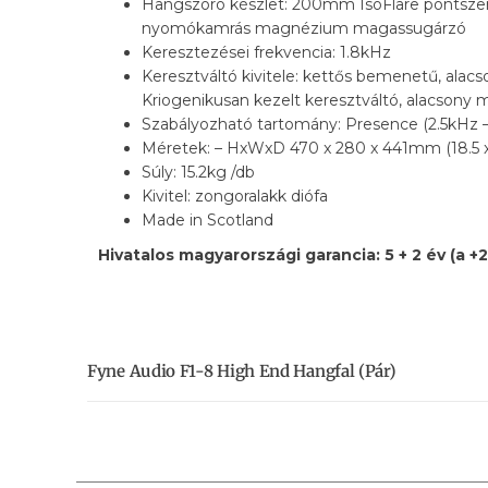
Hangszóró készlet: 200mm IsoFlare pontsze
nyomókamrás magnézium magassugárzó
Keresztezései frekvencia: 1.8kHz
Keresztváltó kivitele: kettős bemenetű, alacs
Kriogenikusan kezelt keresztváltó, alacsony 
Szabályozható tartomány: Presence (2.5kHz –
Méretek: – HxWxD 470 x 280 x 441mm (18.5 x 1
Súly: 15.2kg /db
Kivitel: zongoralakk diófa
Made in Scotland
Hivatalos magyarországi garancia: 5 + 2 év (a 
Fyne Audio F1-8 High End Hangfal (pár)