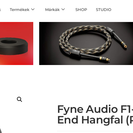
k
Termékek
Márkák
SHOP
STUDIO
Fyne Audio F1
End Hangfal (