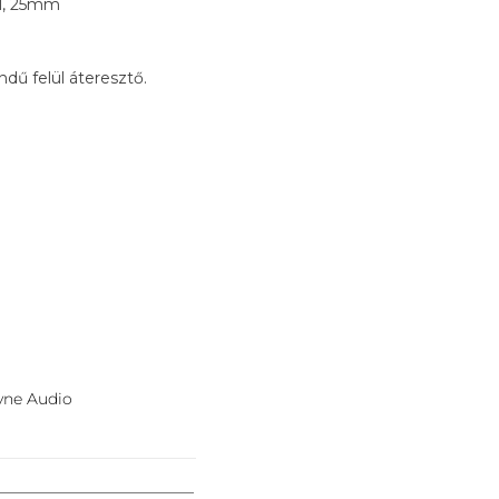
el, 25mm
dű felül áteresztő.
yne Audio