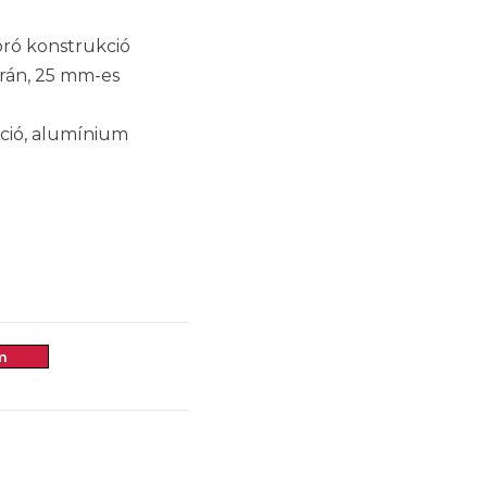
óró konstrukció
rán, 25 mm-es
kció, alumínium
m