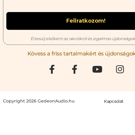
Értesülj elsőként az akciókról és izgalmas újdonságok
Kövess a friss tartalmakért és újdonságok
Copyright 2026 GedeonAudio.hu
Kapcsolat