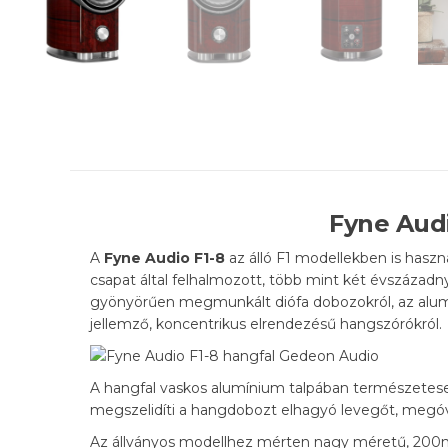
Fyne Audi
A
Fyne Audio F1-8
az álló F1 modellekben is haszn
csapat által felhalmozott, több mint két évszázadn
gyönyörűen megmunkált diófa dobozokról, az alumín
jellemző, koncentrikus elrendezésű hangszórókról.
A hangfal vaskos alumínium talpában természetesen
megszelidíti a hangdobozt elhagyó levegőt, megóvj
Az állványos modellhez mérten nagy méretű, 200