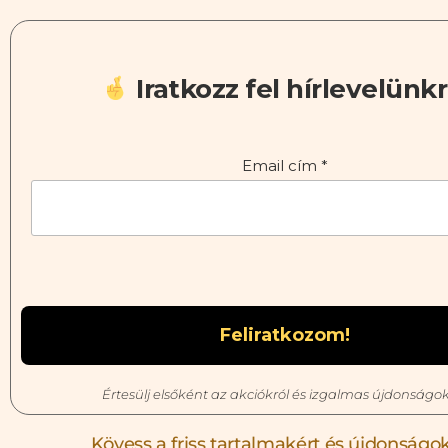
Iratkozz fel hírlevelünkr
Email cím
*
Értesülj elsőként az akciókról és izgalmas újdonságok
Kövess a friss tartalmakért és újdonságok