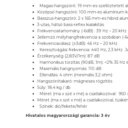
Magas-hangszóró: 19 mm-es szellőztetett 
Középső hangszóró: 100 mm-es alumínium 
Basszus-hangszóró: 2 x 165 mm-es hibrid al
3-utas, hátsó bass-reflex kialakítás
Frekvenciatartomány (-6dB) : 39 Hz – 20 kHz
Jellemző mélyhangfrekvencia a szobában (-6
Frekvenciaválasz (±3dB): 46 Hz – 20 kHz
Keresztvágási frekvencia: 440 Hz, 2.3 kHz Ja
Érzékenység (2,83V/1m): 87 dB
Harmonikus torzítás (90dB, 1m): <2% 35 Hz é
Maximális hangnyomás: 110 dB
Ellenállás: 4 ohm (minimális 3,2 ohm)
Hangszórótakaró: mágneses rögzítés
Súly: 18.4 kg / db
Méret (ma x szé x mé) a csatlakozóval: 950 
Méret (ma x szé x mé) a csatlakozóval, tüskén
Színek: dió/fekete/fehér
Hivatalos magyarországi garancia: 3 év