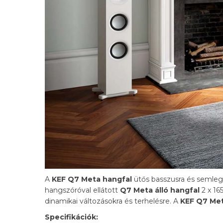
A
KEF Q7 Meta hangfal
ütős basszusra és semleg
hangszóróval ellátott
Q7 Meta
álló hangfal
2 x 16
dinamikai változásokra és terhelésre. A
KEF Q7 Me
Specifikációk: