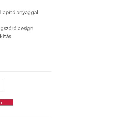
llapító anyaggal
ngszóró design
kítás
m