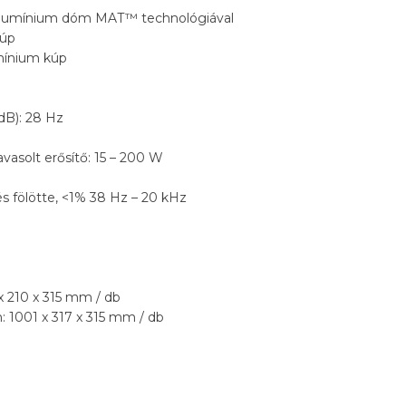
alumínium dóm MAT™ technológiával
kúp
umínium kúp
dB): 28 Hz
vasolt erősítő: 15 – 200 W
s fölötte, <1% 38 Hz – 20 kHz
x 210 x 315 mm / db
: 1001 x 317 x 315 mm / db