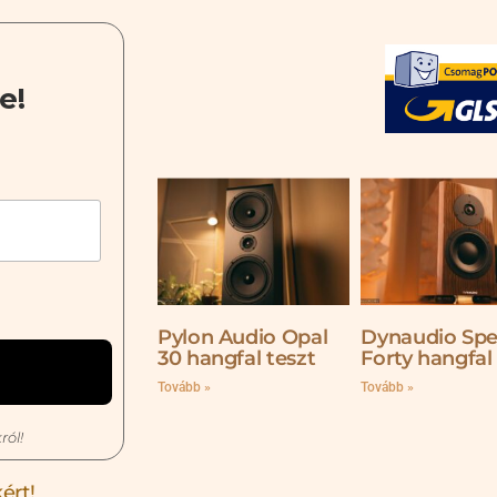
e!
Pylon Audio Opal
Dynaudio Spe
30 hangfal teszt
Forty hangfal
Tovább »
Tovább »
ról!
ért!