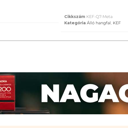
Cikkszám
KEF-Q7-Meta
Kategória
Álló hangfal
,
KEF