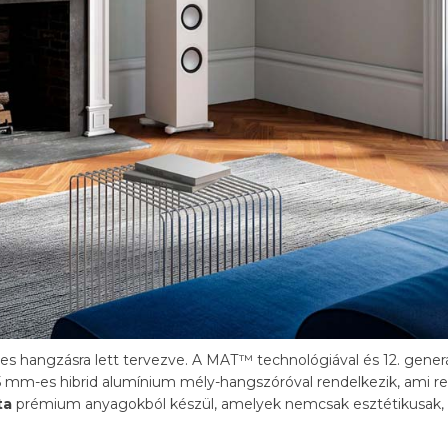
es hangzásra lett tervezve. A MAT™ technológiával és 12. gener
5 mm-es hibrid alumínium mély-hangszóróval rendelkezik, ami rend
ta
prémium anyagokból készül, amelyek nemcsak esztétikusak, 