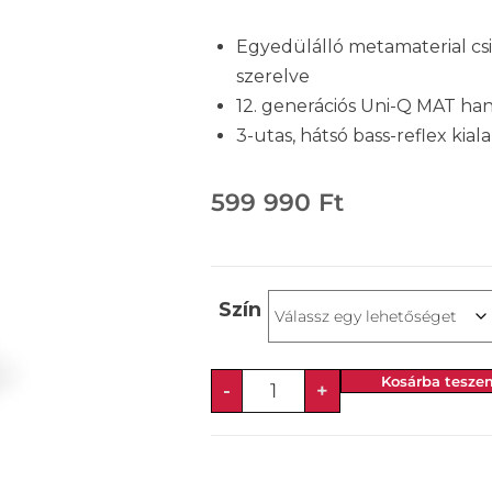
Egyedülálló metamaterial csi
szerelve
12. generációs Uni-Q MAT ha
3-utas, hátsó bass-reflex kiala
599 990
Ft
Szín
Kosárba tesze
-
+