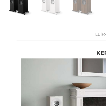
LEÍR
KEF