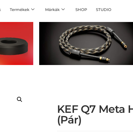
k
Termékek
Márkák
SHOP
STUDIO
KEF Q7 Meta 
(pár)