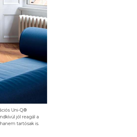
ációs Uni-Q®
kívül jól reagál a
hanem tartósak is.