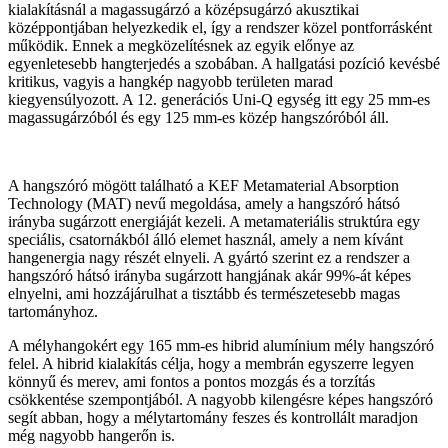
kialakításnál a magassugárzó a középsugárzó akusztikai
középpontjában helyezkedik el, így a rendszer közel pontforrásként
működik. Ennek a megközelítésnek az egyik előnye az
egyenletesebb hangterjedés a szobában. A hallgatási pozíció kevésbé
kritikus, vagyis a hangkép nagyobb területen marad
kiegyensúlyozott. A 12. generációs Uni-Q egység itt egy 25 mm-es
magassugárzóból és egy 125 mm-es közép hangszóróból áll.
A hangszóró mögött található a KEF Metamaterial Absorption
Technology (MAT) nevű megoldása, amely a hangszóró hátsó
irányba sugárzott energiáját kezeli. A metamateriális struktúra egy
speciális, csatornákból álló elemet használ, amely a nem kívánt
hangenergia nagy részét elnyeli. A gyártó szerint ez a rendszer a
hangszóró hátsó irányba sugárzott hangjának akár 99%-át képes
elnyelni, ami hozzájárulhat a tisztább és természetesebb magas
tartományhoz.
A mélyhangokért egy 165 mm-es hibrid alumínium mély hangszóró
felel. A hibrid kialakítás célja, hogy a membrán egyszerre legyen
könnyű és merev, ami fontos a pontos mozgás és a torzítás
csökkentése szempontjából. A nagyobb kilengésre képes hangszóró
segít abban, hogy a mélytartomány feszes és kontrollált maradjon
még nagyobb hangerőn is.