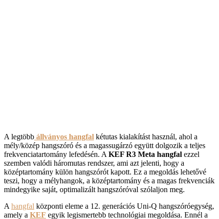
A legtöbb
állványos hangfal
kétutas kialakítást használ, ahol a
mély/közép hangszóró és a magassugárzó együtt dolgozik a teljes
frekvenciatartomány lefedésén. A
KEF
R3 Meta hangfal
ezzel
szemben valódi háromutas rendszer, ami azt jelenti, hogy a
középtartomány külön hangszórót kapott. Ez a megoldás lehetővé
teszi, hogy a mélyhangok, a középtartomány és a magas frekvenciák
mindegyike saját, optimalizált hangszóróval szólaljon meg.
A
hangfal
központi eleme a 12. generációs Uni-Q hangszóróegység,
amely a
KEF
egyik legismertebb technológiai megoldása. Ennél a