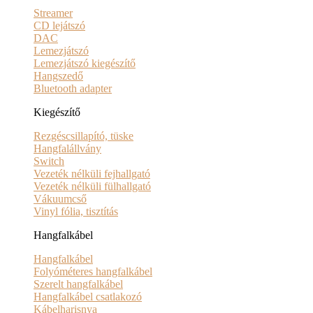
Streamer
CD lejátszó
DAC
Lemezjátszó
Lemezjátszó kiegészítő
Hangszedő
Bluetooth adapter
Kiegészítő
Rezgéscsillapító, tüske
Hangfalállvány
Switch
Vezeték nélküli fejhallgató
Vezeték nélküli fülhallgató
Vákuumcső
Vinyl fólia, tisztítás
Hangfalkábel
Hangfalkábel
Folyóméteres hangfalkábel
Szerelt hangfalkábel
Hangfalkábel csatlakozó
Kábelharisnya