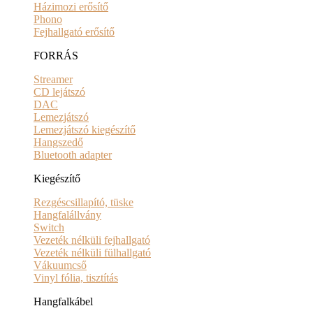
Házimozi erősítő
Phono
Fejhallgató erősítő
FORRÁS
Streamer
CD lejátszó
DAC
Lemezjátszó
Lemezjátszó kiegészítő
Hangszedő
Bluetooth adapter
Kiegészítő
Rezgéscsillapító, tüske
Hangfalállvány
Switch
Vezeték nélküli fejhallgató
Vezeték nélküli fülhallgató
Vákuumcső
Vinyl fólia, tisztítás
Hangfalkábel