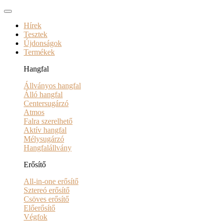
Hírek
Tesztek
Újdonságok
Termékek
Hangfal
Állványos hangfal
Álló hangfal
Centersugárzó
Atmos
Falra szerelhető
Aktív hangfal
Mélysugárzó
Hangfalállvány
Erősítő
All-in-one erősítő
Sztereó erősítő
Csöves erősítő
Előerősítő
Végfok