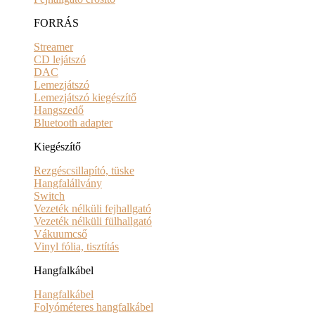
FORRÁS
Streamer
CD lejátszó
DAC
Lemezjátszó
Lemezjátszó kiegészítő
Hangszedő
Bluetooth adapter
Kiegészítő
Rezgéscsillapító, tüske
Hangfalállvány
Switch
Vezeték nélküli fejhallgató
Vezeték nélküli fülhallgató
Vákuumcső
Vinyl fólia, tisztítás
Hangfalkábel
Hangfalkábel
Folyóméteres hangfalkábel