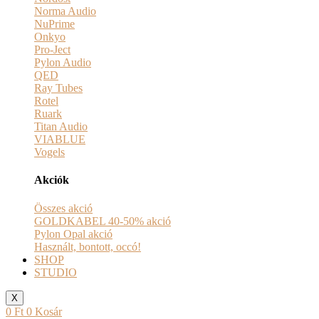
Norma Audio
NuPrime
Onkyo
Pro-Ject
Pylon Audio
QED
Ray Tubes
Rotel
Ruark
Titan Audio
VIABLUE
Vogels
Akciók
Összes akció
GOLDKABEL 40-50% akció
Pylon Opal akció
Használt, bontott, occó!
SHOP
STUDIO
X
0
Ft
0
Kosár