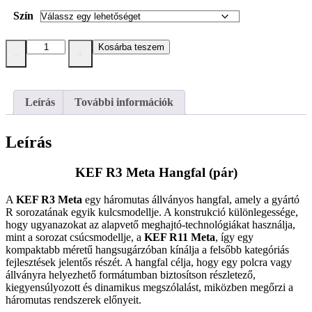
Szín
KEF
Kosárba teszem
-
+
R3
Meta
Hangfal
(pár)
Leírás
További információk
mennyiség
Leírás
KEF R3 Meta Hangfal (pár)
A
KEF
R3 Meta
egy háromutas állványos hangfal, amely a gyártó
R sorozatának egyik kulcsmodellje. A konstrukció különlegessége,
hogy ugyanazokat az alapvető meghajtó-technológiákat használja,
mint a sorozat csúcsmodellje, a
KEF R11 Meta
, így egy
kompaktabb méretű hangsugárzóban kínálja a felsőbb kategóriás
fejlesztések jelentős részét. A hangfal célja, hogy egy polcra vagy
állványra helyezhető formátumban biztosítson részletező,
kiegyensúlyozott és dinamikus megszólalást, miközben megőrzi a
háromutas rendszerek előnyeit.