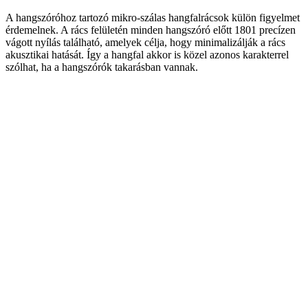
A hangszóróhoz tartozó mikro-szálas hangfalrácsok külön figyelmet
érdemelnek. A rács felületén minden hangszóró előtt 1801 precízen
vágott nyílás található, amelyek célja, hogy minimalizálják a rács
akusztikai hatását. Így a hangfal akkor is közel azonos karakterrel
szólhat, ha a hangszórók takarásban vannak.