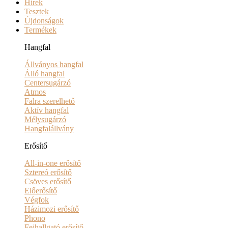
Hírek
Tesztek
Újdonságok
Termékek
Hangfal
Állványos hangfal
Álló hangfal
Centersugárzó
Atmos
Falra szerelhető
Aktív hangfal
Mélysugárzó
Hangfalállvány
Erősítő
All-in-one erősítő
Sztereó erősítő
Csöves erősítő
Előerősítő
Végfok
Házimozi erősítő
Phono
Fejhallgató erősítő