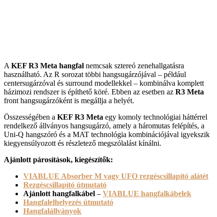
A
KEF
R3 Meta hangfal
nemcsak sztereó zenehallgatásra
használható. Az R sorozat többi hangsugárzójával – például
centersugárzóval és surround modellekkel – kombinálva komplett
házimozi rendszer is építhető köré. Ebben az esetben az
R3 Meta
front hangsugárzóként is megállja a helyét.
Összességében a
KEF R3 Meta
egy komoly technológiai háttérrel
rendelkező állványos hangsugárzó, amely a háromutas felépítés, a
Uni-Q hangszóró és a MAT technológia kombinációjával igyekszik
kiegyensúlyozott és részletező megszólalást kínálni.
Ajánlott párosítások, kiegészítők:
VIABLUE Absorber M vagy UFO rezgéscsillapító alátét
Rezgéscsillapító útmutató
Ajánlott hangfalkábel
–
VIABLUE hangfalkábelek
Hangfalelhelyezés útmutató
Hangfalállványok