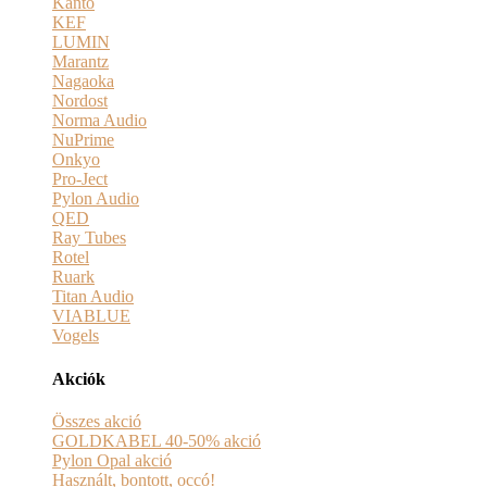
Kanto
KEF
LUMIN
Marantz
Nagaoka
Nordost
Norma Audio
NuPrime
Onkyo
Pro-Ject
Pylon Audio
QED
Ray Tubes
Rotel
Ruark
Titan Audio
VIABLUE
Vogels
Akciók
Összes akció
GOLDKABEL 40-50% akció
Pylon Opal akció
Használt, bontott, occó!