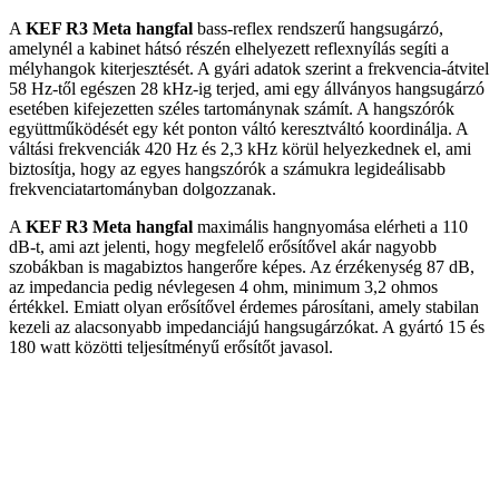
A
KEF
R3 Meta hangfal
bass-reflex rendszerű hangsugárzó,
amelynél a kabinet hátsó részén elhelyezett reflexnyílás segíti a
mélyhangok kiterjesztését. A gyári adatok szerint a frekvencia-átvitel
58 Hz-től egészen 28 kHz-ig terjed, ami egy állványos hangsugárzó
esetében kifejezetten széles tartománynak számít. A hangszórók
együttműködését egy két ponton váltó keresztváltó koordinálja. A
váltási frekvenciák 420 Hz és 2,3 kHz körül helyezkednek el, ami
biztosítja, hogy az egyes hangszórók a számukra legideálisabb
frekvenciatartományban dolgozzanak.
A
KEF
R3 Meta hangfal
maximális hangnyomása elérheti a 110
dB-t, ami azt jelenti, hogy megfelelő erősítővel akár nagyobb
szobákban is magabiztos hangerőre képes. Az érzékenység 87 dB,
az impedancia pedig névlegesen 4 ohm, minimum 3,2 ohmos
értékkel. Emiatt olyan erősítővel érdemes párosítani, amely stabilan
kezeli az alacsonyabb impedanciájú hangsugárzókat. A gyártó 15 és
180 watt közötti teljesítményű erősítőt javasol.