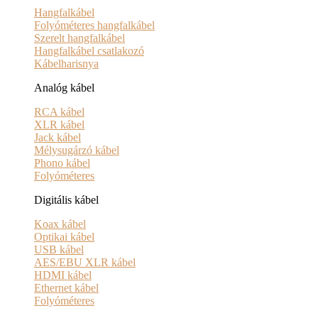
Hangfalkábel
Folyóméteres hangfalkábel
Szerelt hangfalkábel
Hangfalkábel csatlakozó
Kábelharisnya
Analóg kábel
RCA kábel
XLR kábel
Jack kábel
Mélysugárzó kábel
Phono kábel
Folyóméteres
Digitális kábel
Koax kábel
Optikai kábel
USB kábel
AES/EBU XLR kábel
HDMI kábel
Ethernet kábel
Folyóméteres