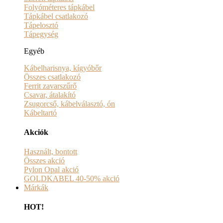
Folyóméteres tápkábel
Tápkábel csatlakozó
Tápelosztó
Tápegység
Egyéb
Kábelharisnya, kígyóbőr
Összes csatlakozó
Ferrit zavarszűrő
Csavar, átalakító
Zsugorcső, kábelválasztó, ón
Kábeltartó
Akciók
Használt, bontott
Összes akció
Pylon Opal akció
GOLDKABEL 40-50% akció
Márkák
HOT!