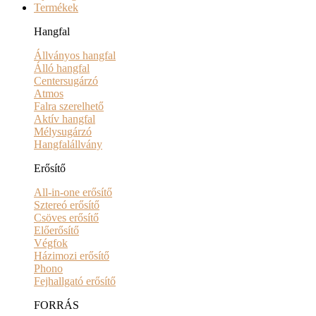
Termékek
Hangfal
Állványos hangfal
Álló hangfal
Centersugárzó
Atmos
Falra szerelhető
Aktív hangfal
Mélysugárzó
Hangfalállvány
Erősítő
All-in-one erősítő
Sztereó erősítő
Csöves erősítő
Előerősítő
Végfok
Házimozi erősítő
Phono
Fejhallgató erősítő
FORRÁS