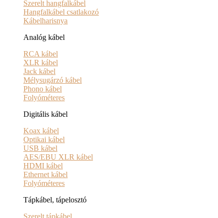
Szerelt hangfalkábel
Hangfalkábel csatlakozó
Kábelharisnya
Analóg kábel
RCA kábel
XLR kábel
Jack kábel
Mélysugárzó kábel
Phono kábel
Folyóméteres
Digitális kábel
Koax kábel
Optikai kábel
USB kábel
AES/EBU XLR kábel
HDMI kábel
Ethernet kábel
Folyóméteres
Tápkábel, tápelosztó
Szerelt tápkábel