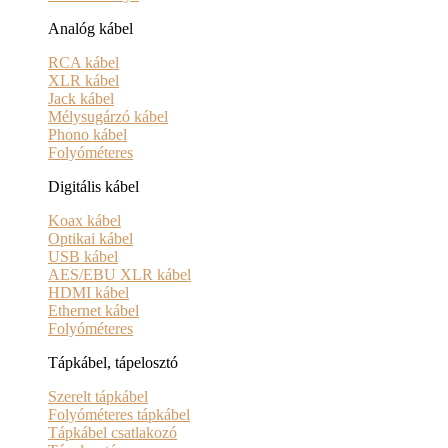
Analóg kábel
RCA kábel
XLR kábel
Jack kábel
Mélysugárzó kábel
Phono kábel
Folyóméteres
Digitális kábel
Koax kábel
Optikai kábel
USB kábel
AES/EBU XLR kábel
HDMI kábel
Ethernet kábel
Folyóméteres
Tápkábel, tápelosztó
Szerelt tápkábel
Folyóméteres tápkábel
Tápkábel csatlakozó