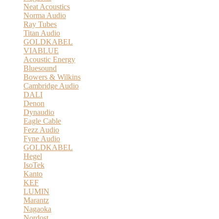
Neat Acoustics
Norma Audio
Ray Tubes
Titan Audio
GOLDKABEL
VIABLUE
Acoustic Energy
Bluesound
Bowers & Wilkins
Cambridge Audio
DALI
Denon
Dynaudio
Eagle Cable
Fezz Audio
Fyne Audio
GOLDKABEL
Hegel
IsoTek
Kanto
KEF
LUMIN
Marantz
Nagaoka
Nordost