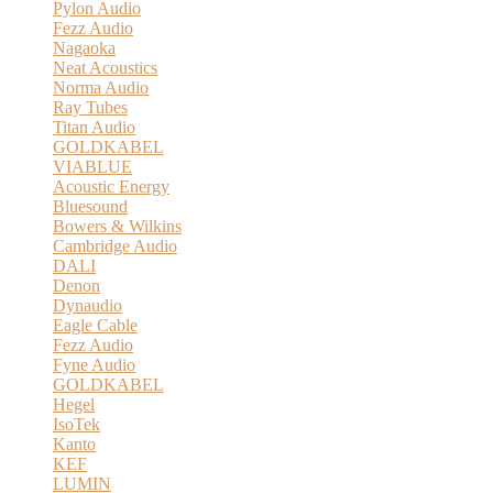
Pylon Audio
Fezz Audio
Nagaoka
Neat Acoustics
Norma Audio
Ray Tubes
Titan Audio
GOLDKABEL
VIABLUE
Acoustic Energy
Bluesound
Bowers & Wilkins
Cambridge Audio
DALI
Denon
Dynaudio
Eagle Cable
Fezz Audio
Fyne Audio
GOLDKABEL
Hegel
IsoTek
Kanto
KEF
LUMIN