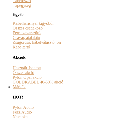
Tápelosztó
Tápegység
Egyéb
Kábelharisnya, kígyóbőr
Összes csatlakozó
Ferrit zavarszűrő
Csavar, átalakító
Zsugorcső, kábelválasztó, ón
Kábeltartó
Akciók
Használt, bontott
Összes akció
Pylon Opal akció
GOLDKABEL 40-50% akció
Márkák
HOT!
Pylon Audio
Fezz Audio
Nagaoka