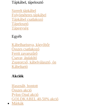
Tápkábel, tápelosztó
Szerelt tápkábel
Folyóméteres tápkábel
Tápkábel csatlakozó
Tápelosztó
Tápegység
Egyéb
Kábelharisnya, kígyóbőr
Összes csatlakozó
Ferrit zavarszűrő
Csavar, átalakító
Zsugorcső, kábelválasztó, ón
Kábeltartó
Akciók
Használt, bontott
Összes akció
Pylon Opal akció
GOLDKABEL 40-50% akció
Márkák