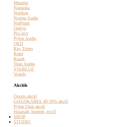
Marantz
Nagaoka
Nordost
Norma Audio
NuPrime
Onkyo
Pro-Ject
Pylon Audio
QED
Ray Tubes
Rotel
Ruark
Titan Audio
VIABLUE
Vogels
Akciók
Összes akció
GOLDKABEL 40-50% akció
Pylon Opal akció
Használt, bontott, occó!
SHOP
STUDIO