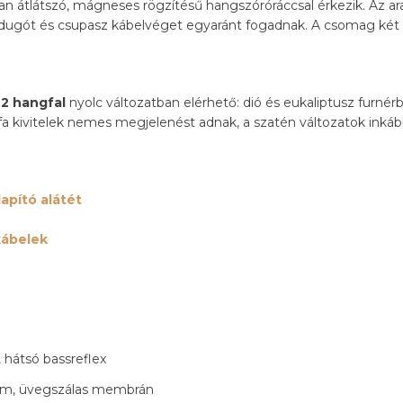
n átlátszó, mágneses rögzítésű hangszóróráccsal érkezik. Az ara
ndugót és csupasz kábelvéget egyaránt fogadnak. A csomag két
S2 hangfal
nyolc változatban elérhető: dió és eukaliptusz furnérb
 A fa kivitelek nemes megjelenést adnak, a szatén változatok ink
apító alátét
kábelek
, hátsó bassreflex
m, üvegszálas membrán