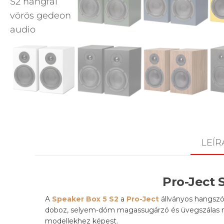
LEÍR
Pro-Ject 
A
Speaker Box 5 S2
a
Pro-Ject
állványos hangszór
doboz, selyem-dóm magassugárzó és üvegszálas mé
modellekhez képest.