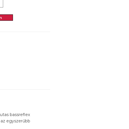
m
 utas bassreflex
t az egyszerűbb