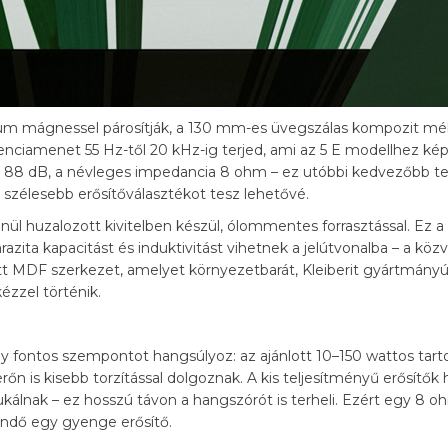
 mágnessel párosítják, a 130 mm-es üvegszálas kompozit mél
enciamenet 55 Hz-től 20 kHz-ig terjed, ami az 5 E modellhez kép
 88 dB, a névleges impedancia 8 ohm – ez utóbbi kedvezőbb ter
szélesebb erősítőválasztékot tesz lehetővé.
nül huzalozott kivitelben készül, ólommentes forrasztással. Ez 
azita kapacitást és induktivitást vihetnek a jelútvonalba – a köz
ett MDF szerkezet, amelyet környezetbarát, Kleiberit gyártmányú
ézzel történik.
gy fontos szempontot hangsúlyoz: az ajánlott 10–150 wattos tar
n is kisebb torzítással dolgoznak. A kis teljesítményű erősítők 
kálnak – ez hosszú távon a hangszórót is terheli. Ezért egy 8 
ndő egy gyenge erősítő.