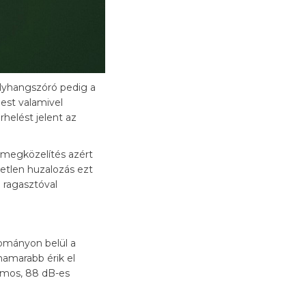
yhangszóró pedig a
est valamivel
helést jelent az
a megközelítés azért
vetlen huzalozás ezt
 ragasztóval
tományon belül a
hamarabb érik el
ohmos, 88 dB-es