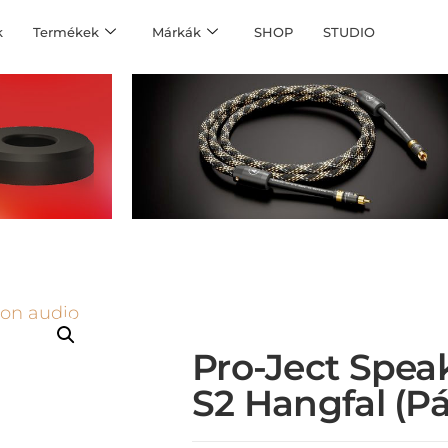
k
Termékek
Márkák
SHOP
STUDIO
Pro-Ject Spea
S2 Hangfal (pá