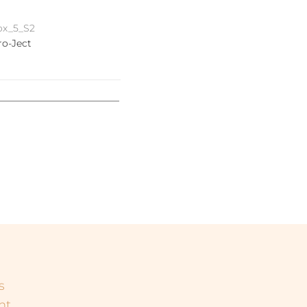
ox_5_S2
ro-Ject