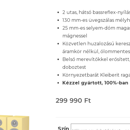
2 utas, hátsó bassreflex-nyílá
130 mm-es üvegszálas mély
25 mm-es selyem-dóm maga
mágnessel
Közvetlen huzalozású keresz
áramkör nélkül, ólommentes 
Belső merevítőkkel erősítet
doboztest
Környezetbarát Kleiberit rag
Kézzel gyártott, 100%-ban
299 990
Ft
Szín