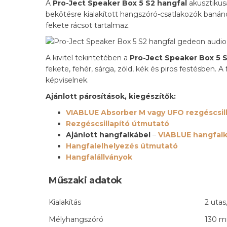
A
Pro-Ject Speaker Box 5 S2 hangfal
akusztikusa
bekötésre kialakított hangszóró-csatlakozók baná
fekete rácsot tartalmaz.
A kivitel tekintetében a
Pro-Ject Speaker Box 5 
fekete, fehér, sárga, zöld, kék és piros festésben.
képviselnek.
Ajánlott párosítások, kiegészítők:
VIABLUE Absorber M vagy UFO rezgéscsill
Rezgéscsillapító útmutató
Ajánlott hangfalkábel
–
VIABLUE hangfal
Hangfalelhelyezés útmutató
Hangfalállványok
Műszaki adatok
Kialakítás
2 utas
Mélyhangszóró
130 m