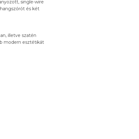
nyozott, single-wire
 hangszórót és két
an, illetve szatén
ább modern esztétikát