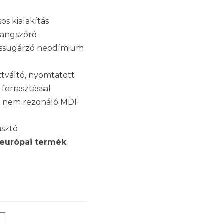
sos kialakítás
hangszóró
ssugárzó neodímium
tváltó, nyomtatott
forrasztással
t, nem rezonáló MDF
asztó
 európai termék