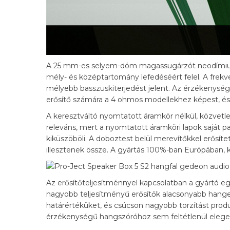
A 25 mm-es selyem-dóm magassugárzót neodímium
mély- és középtartomány lefedéséért felel. A frekv
mélyebb basszuskiterjedést jelent. Az érzékenység
erősítő számára a 4 ohmos modellekhez képest, és 
A keresztváltó nyomtatott áramkör nélkül, közvetle
releváns, mert a nyomtatott áramköri lapok saját par
kiküszöböli. A doboztest belül merevítőkkel erősít
illesztenek össze. A gyártás 100%-ban Európában, k
Az erősítőteljesítménnyel kapcsolatban a gyártó e
nagyobb teljesítményű erősítők alacsonyabb hangerő
határértéküket, és csúcson nagyobb torzítást produ
érzékenységű hangszóróhoz sem feltétlenül elege