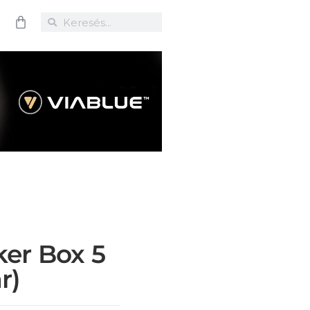
ker Box 5
r)