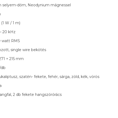
 selyem-dóm, Neodynium mágnessel
m
(1 W / 1 m)
 – 20 kHz
0 watt RMS
zott, single wire bekötés
 271 × 215 mm
/db
ukaliptusz, szatén- fekete, fehér, sárga, zöld, kék, vörös
a
angfal, 2 db fekete hangszórórács