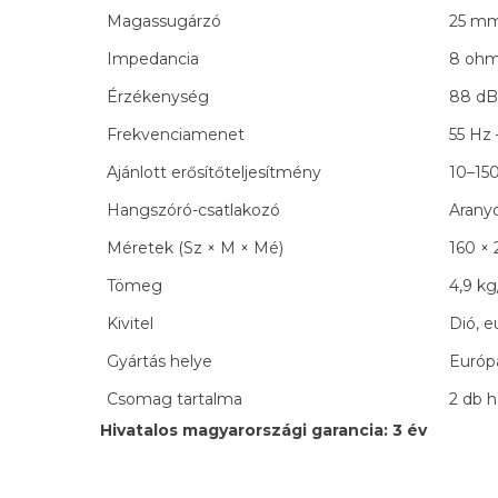
Magassugárzó
25 mm
Impedancia
8 oh
Érzékenység
88 dB 
Frekvenciamenet
55 Hz
Ajánlott erősítőteljesítmény
10–15
Hangszóró-csatlakozó
Aranyo
Méretek (Sz × M × Mé)
160 ×
Tömeg
4,9 kg
Kivitel
Dió, e
Gyártás helye
Európ
Csomag tartalma
2 db h
Hivatalos magyarországi garancia: 3 év