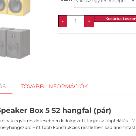
Kosárba tesze
-
+
ÁS
TOVÁBBI INFORMÁCIÓK
Speaker Box 5 S2 hangfal (pár)
óinak egyik részletesebben kidolgozott tagja: az alapfelállás – 2
lyhangszóró – itt több konstrukciós részletben kap finomítás