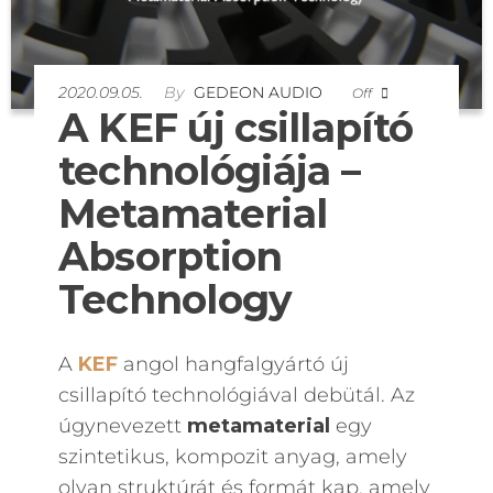
2020.09.05.
By
GEDEON AUDIO
Off
A KEF új csillapító
technológiája –
Metamaterial
Absorption
Technology
A
KEF
angol hangfalgyártó új
csillapító technológiával debütál. Az
úgynevezett
metamaterial
egy
szintetikus, kompozit anyag, amely
olyan struktúrát és formát kap, amely