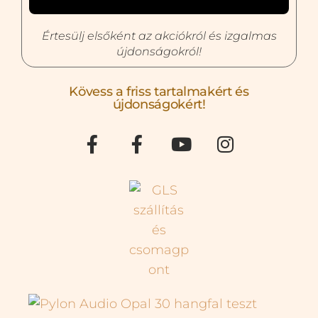
Értesülj elsőként az akciókról és izgalmas
újdonságokról!
Kövess a friss tartalmakért és
újdonságokért!