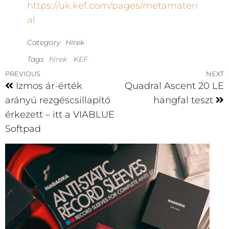
https://uk.kef.com/pages/metamateri
al
Category
Hírek
Tags
hírek
KEF
PREVIOUS
NEXT
Izmos ár-érték
Quadral Ascent 20 LE
arányú rezgéscsillapító
hangfal teszt
érkezett – itt a VIABLUE
Softpad