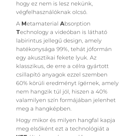
hogy ez nem is lesz nekünk,
végfelhasználóknak olcsó.
A
M
etamaterial
A
bsorption
T
echnology a videóban is látható
labirintus jellegű design, amely
hatékonysága 99%, tehát jóformán
egy akusztikai fekete lyuk. Az
klasszikus, de erre a célra gyártott
csillapító anyagok ezzel szemben
60% körüli eredményt ígérnek, amely
nem hangzik túl jól, hiszen a 40%
valamilyen szín formájában jelenhet
meg a hangképben.
Hogy mikor és milyen hangfal kapja
meg elsőként ezt a technológiát a