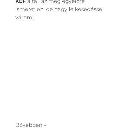
KEF
által, az még egyelőre
ismeretlen, de nagy lelkesedéssel
várom!
Bővebben –