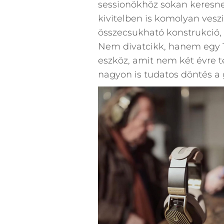
sessionökhöz sokan keresn
kivitelben is komolyan veszi
összecsukható konstrukció, 
Nem divatcikk, hanem egy 1
eszköz, amit nem két évre t
nagyon is tudatos döntés a g