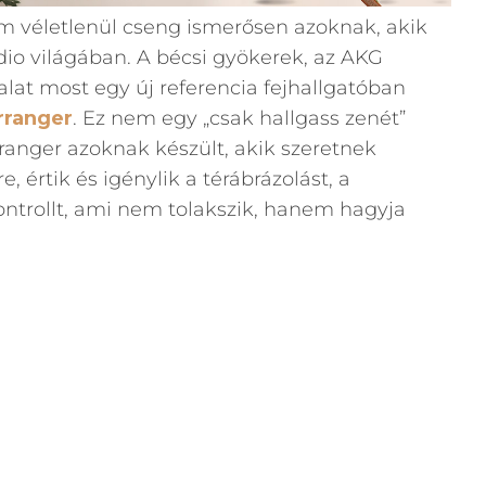
 véletlenül cseng ismerősen azoknak, akik
io világában. A bécsi gyökerek, az AKG
lat most egy új referencia fejhallgatóban
rranger
. Ez nem egy „csak hallgass zenét”
rranger azoknak készült, akik szeretnek
e, értik és igénylik a térábrázolást, a
kontrollt, ami nem tolakszik, hanem hagyja