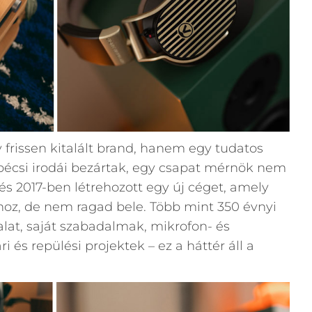
frissen kitalált brand, hanem egy tudatos
bécsi irodái bezártak, egy csapat mérnök nem
és 2017-ben létrehozott egy új céget, amely
thoz, de nem ragad bele. Több mint 350 évnyi
alat, saját szabadalmak, mikrofon- és
ri és repülési projektek – ez a háttér áll a