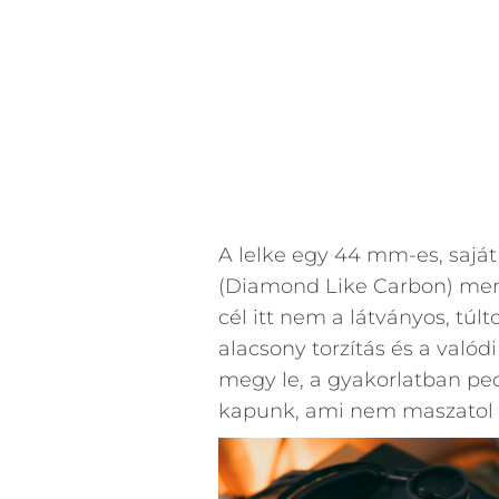
A lelke egy 44 mm-es, sajá
(Diamond Like Carbon) mem
cél itt nem a látványos, túl
alacsony torzítás és a való
megy le, a gyakorlatban pedi
kapunk, ami nem maszatol é