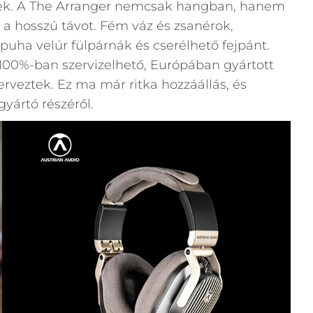
ek. A The Arranger nemcsak hangban, hanem
 a hosszú távot. Fém váz és zsanérok,
puha velúr fülpárnák és cserélhető fejpánt.
00%-ban szervizelhető, Európában gyártott
erveztek. Ez ma már ritka hozzáállás, és
yártó részéről.