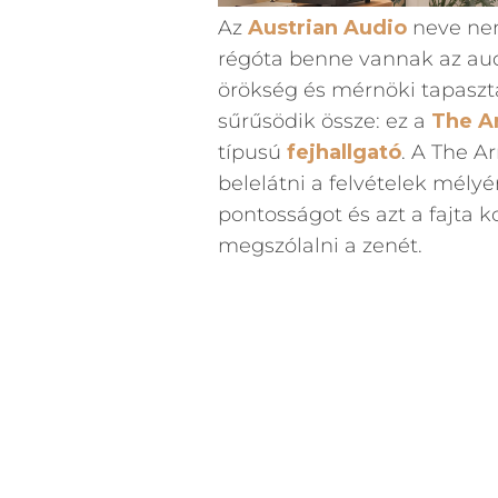
Az
Austrian Audio
neve nem
régóta benne vannak az aud
örökség és mérnöki tapaszta
sűrűsödik össze: ez a
The A
típusú
fejhallgató
. A The A
belelátni a felvételek mélyér
pontosságot és azt a fajta 
megszólalni a zenét.