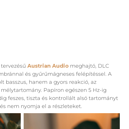
t tervezésű
Austrian Audio
meghajtó, DLC
bránnal és gyűrűmágneses felépítéssel. A
tolt basszus, hanem a gyors reakció, az
di mélytartomány. Papíron egészen 5 Hz-ig
g feszes, tiszta és kontrollált alsó tartományt
s nem nyomja el a részleteket.