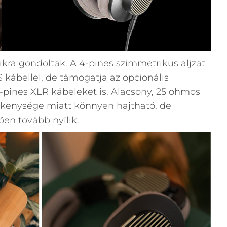
fikra gondoltak. A 4-pines szimmetrikus aljzat
 kábellel, de támogatja az opcionális
pines XLR kábeleket is. Alacsony, 25 ohmos
ékenysége miatt könnyen hajtható, de
ően tovább nyílik.