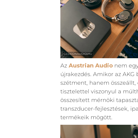
Az
Austrian Audio
nem egy 
újrakezdés. Amikor az AKG 
szétment, hanem összeállt, 
tisztelettel viszonyul a múl
összesített mérnöki tapaszt
transzducer-fejlesztések, ipa
termékeik mögött.