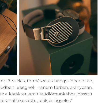
ereplő: széles, természetes hangszínpadot ad,
jedben lebegnek, hanem térben, arányosan,
az a karakter, amit stúdiómunkához, hosszú
r analitikusabb, „ülök és figyelek”