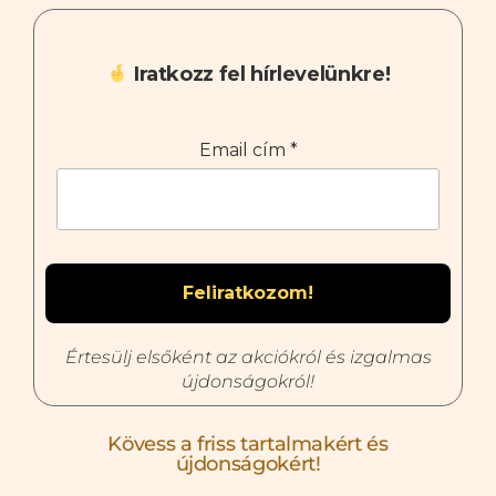
Iratkozz fel hírlevelünkre!
Email cím
*
Értesülj elsőként az akciókról és izgalmas
újdonságokról!
Kövess a friss tartalmakért és
újdonságokért!