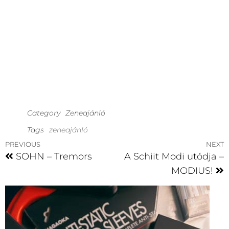
Category
Zeneajánló
Tags
zeneajánló
PREVIOUS
NEXT
SOHN – Tremors
A Schiit Modi utódja –
MODIUS!