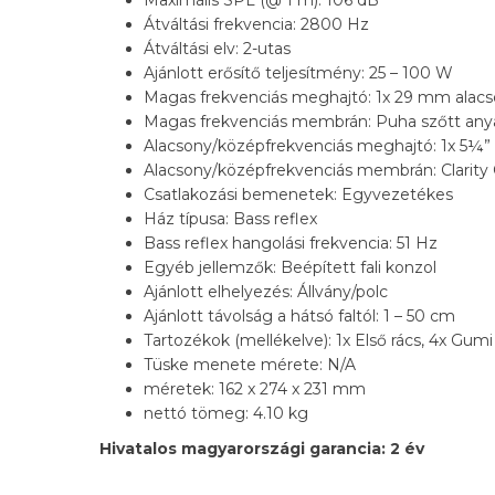
Maximális SPL (@ 1 m): 106 dB
Átváltási frekvencia: 2800 Hz
Átváltási elv: 2-utas
Ajánlott erősítő teljesítmény: 25 – 100 W
Magas frekvenciás meghajtó: 1x 29 mm alac
Magas frekvenciás membrán: Puha szőtt an
Alacsony/középfrekvenciás meghajtó: 1x 5¼”
Alacsony/középfrekvenciás membrán: Clarity 
Csatlakozási bemenetek: Egyvezetékes
Ház típusa: Bass reflex
Bass reflex hangolási frekvencia: 51 Hz
Egyéb jellemzők: Beépített fali konzol
Ajánlott elhelyezés: Állvány/polc
Ajánlott távolság a hátsó faltól: 1 – 50 cm
Tartozékok (mellékelve): 1x Első rács, 4x G
Tüske menete mérete: N/A
méretek: 162 x 274 x 231 mm
nettó tömeg: 4.10 kg
Hivatalos magyarországi garancia: 2 év