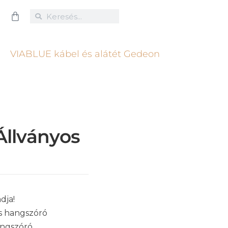
Állványos
dja!
s hangszóró
angszóró