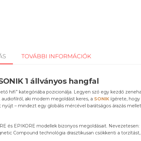
ÁS
TOVÁBBI INFORMÁCIÓK
SONIK 1 állványos hangfal
tő hifi” kategóriába pozicionálja. Legyen szó egy kezdő zenehal
 audiofilről, aki modern megoldást keres, a
SONIK
ígérete, hogy 
yújt – mindezt egy globális mércével barátságos árazás mellet
ORE és EPIKORE modellek bizonyos megoldásait. Nevezetesen:
netic Compound technológia drasztikusan csökkenti a torzítást,