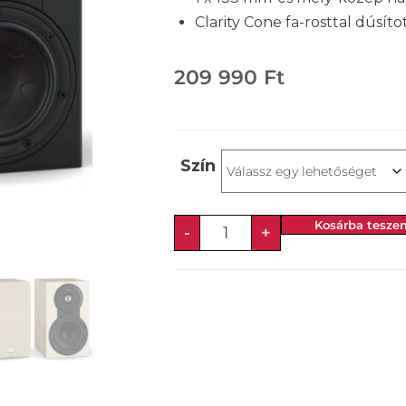
Clarity Cone fa-rosttal dúsít
209 990
Ft
Szín
Kosárba tesze
-
+