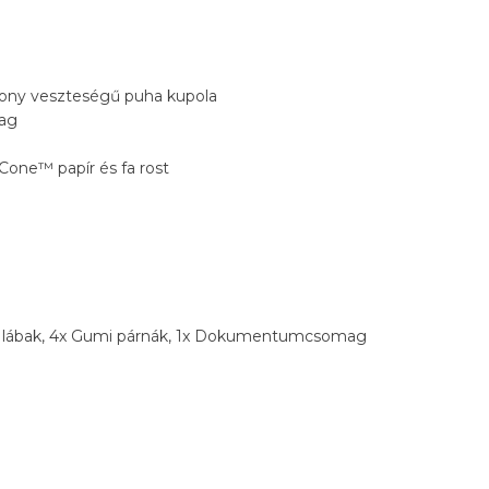
sony veszteségű puha kupola
yag
Cone™ papír és fa rost
umi lábak, 4x Gumi párnák, 1x Dokumentumcsomag