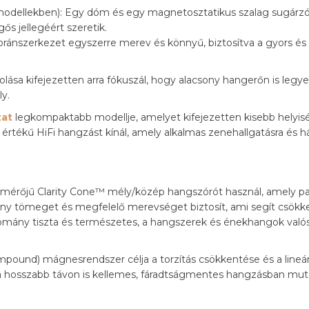
odellekben): Egy dóm és egy magnetosztatikus szalag sugárzó
ős jellegéért szeretik.
embránszerkezet egyszerre merev és könnyű, biztosítva a gyors 
lása kifejezetten arra fókuszál, hogy alacsony hangerőn is legy
y.
zat
legkompaktabb modellje, amelyet kifejezetten kisebb helyi
s értékű HiFi hangzást kínál, amely alkalmas zenehallgatásra és 
érőjű Clarity Cone™ mély/közép hangszórót használ, amely papí
ny tömeget és megfelelő merevséget biztosít, ami segít csökk
mány tiszta és természetes, a hangszerek és énekhangok valós
und) mágnesrendszer célja a torzítás csökkentése és a lineári
a hosszabb távon is kellemes, fáradtságmentes hangzásban mut