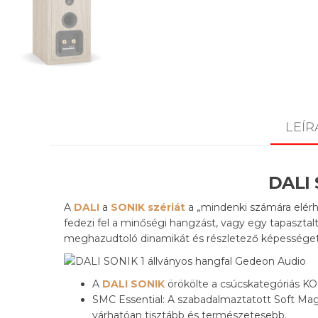
LEÍR
DALI 
A
DALI
a
SONIK szériát
a „mindenki számára elérhe
fedezi fel a minőségi hangzást, vagy egy tapasztalt
meghazudtoló dinamikát és részletező képességet n
A
DALI SONIK
örökölte a csúcskategóriás K
SMC Essential: A szabadalmaztatott Soft Mag
várhatóan tisztább és természetesebb.