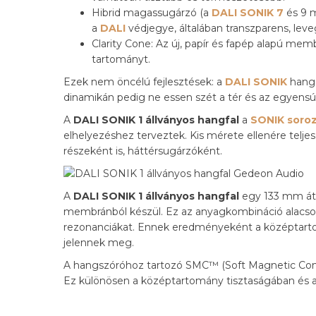
Hibrid magassugárzó (a
DALI SONIK 7
és 9 m
a
DALI
védjegye, általában transzparens, leveg
Clarity Cone: Az új, papír és fapép alapú m
tartományt.
Ezek nem öncélú fejlesztések: a
DALI SONIK
hango
dinamikán pedig ne essen szét a tér és az egyensúl
A
DALI SONIK 1 állványos hangfal
a
SONIK soro
elhelyezéshez terveztek. Kis mérete ellenére telje
részeként is, háttérsugárzóként.
A
DALI SONIK 1 állványos hangfal
egy 133 mm átm
membránból készül. Ez az anyagkombináció alacso
rezonanciákat. Ennek eredményeként a középtarto
jelennek meg.
A hangszóróhoz tartozó SMC™ (Soft Magnetic Compo
Ez különösen a középtartomány tisztaságában és 