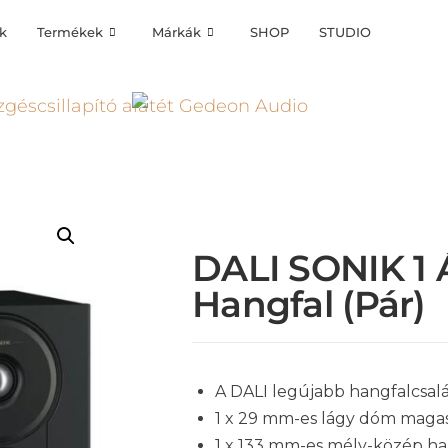
k
Termékek
Márkák
SHOP
STUDIO
DALI SONIK 1 
Hangfal (pár)
A DALI legújabb hangfalcsalá
1 x 29 mm-es lágy dóm maga
1 x 133 mm-es mély-közép h