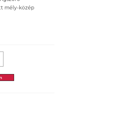
ott mély-közép
m