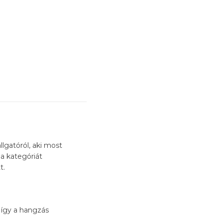
lgatóról, aki most
a kategóriát
t.
 így a hangzás