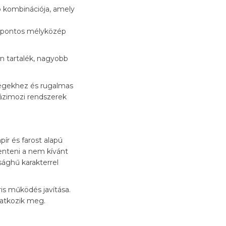
 kombinációja, amely
és pontos mélyközép
en tartalék, nagyobb
ségekhez és rugalmas
házimozi rendszerek
r és farost alapú
enteni a nem kívánt
ághű karakterrel
s működés javítása.
atkozik meg.