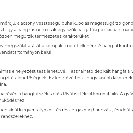
mérőjű, alacsony veszteségű puha kupolás magassugárzó gondo
tosít, így a hangzás nem csak egy szűk hallgatási pozícióban mar
közben megőrzik természetes karakterüket.
ony megszólaltatását a kompakt méret ellenére. A hangfal kontrol
kvenciatartományon belül.
mas elhelyezést tesz lehetővé. Használható dedikált hangfalál
li rögzítési lehetőségnek. Ez lehetővé teszi, hogy kisebb lakóter
lna.
révén a hangfal széles erősítőválasztékkal kompatibilis. A gyár
s működéshez.
n kínál kiegyensúlyozott és részletgazdag hangzást, és ideális 
i rendszerekhez.