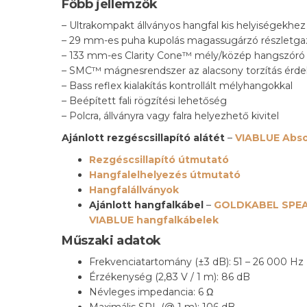
Főbb jellemzők
– Ultrakompakt állványos hangfal kis helyiségekhez
– 29 mm-es puha kupolás magassugárzó részletg
– 133 mm-es Clarity Cone™ mély/közép hangszóró
– SMC™ mágnesrendszer az alacsony torzítás érd
– Bass reflex kialakítás kontrollált mélyhangokkal
– Beépített fali rögzítési lehetőség
– Polcra, állványra vagy falra helyezhető kivitel
Ajánlott rezgéscsillapító alátét
–
VIABLUE Abso
Rezgéscsillapító útmutató
Hangfalelhelyezés útmutató
Hangfalállványok
Ajánlott hangfalkábel
–
GOLDKABEL SPEA
VIABLUE hangfalkábelek
Műszaki adatok
Frekvenciatartomány (±3 dB): 51 – 26 000 Hz
Érzékenység (2,83 V / 1 m): 86 dB
Névleges impedancia: 6 Ω