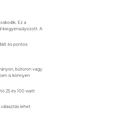
skodik. Ez a
ad kiegyensúlyozott. A
lált és pontos
lványon, bútoron vagy
ekben is könnyen
tó 25 és 100 watt
választás lehet