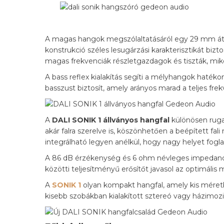
A magas hangok megszólaltatásáról egy 29 mm át
konstrukció széles lesugárzási karakterisztikát biz
magas frekvenciák részletgazdagok és tiszták, mi
A bass reflex kialakítás segíti a mélyhangok haték
basszust biztosít, amely arányos marad a teljes fre
A
DALI SONIK 1 állványos hangfal
különösen rugal
akár falra szerelve is, köszönhetően a beépített fa
integrálható legyen anélkül, hogy nagy helyet fogla
A 86 dB érzékenység és 6 ohm névleges impedancia 
közötti teljesítményű erősítőt javasol az optimáli
A
SONIK 1
olyan kompakt hangfal, amely kis méretbe
kisebb szobákban kialakított sztereó vagy házimoz