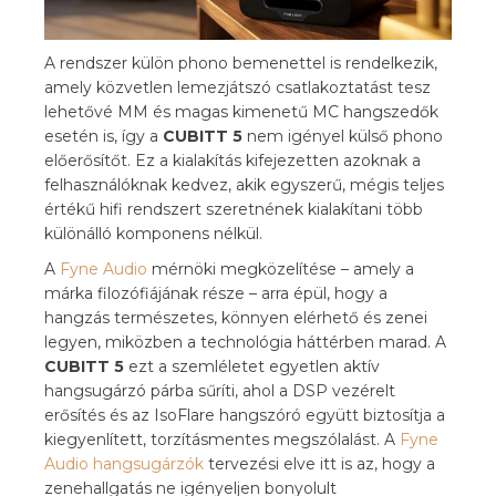
A rendszer külön phono bemenettel is rendelkezik,
amely közvetlen lemezjátszó csatlakoztatást tesz
lehetővé MM és magas kimenetű MC hangszedők
esetén is, így a
CUBITT 5
nem igényel külső phono
előerősítőt. Ez a kialakítás kifejezetten azoknak a
felhasználóknak kedvez, akik egyszerű, mégis teljes
értékű hifi rendszert szeretnének kialakítani több
különálló komponens nélkül.
A
Fyne Audio
mérnöki megközelítése – amely a
márka filozófiájának része – arra épül, hogy a
hangzás természetes, könnyen elérhető és zenei
legyen, miközben a technológia háttérben marad. A
CUBITT 5
ezt a szemléletet egyetlen aktív
hangsugárzó párba sűríti, ahol a DSP vezérelt
erősítés és az IsoFlare hangszóró együtt biztosítja a
kiegyenlített, torzításmentes megszólalást. A
Fyne
Audio hangsugárzók
tervezési elve itt is az, hogy a
zenehallgatás ne igényeljen bonyolult