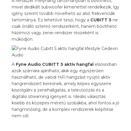
A rendszer mélyhang tartományban is bővíthető,
mivel dedikált subwoofer kimenettel rendelkezik, így
igény szerint tovább növelhető az alsó frekvenciák
tartománya. Ez lehetővé teszi, hogy a
CUBITT 5
ne
csak önálló sztereó rendszerként, hanem bővíthető
házimozi vagy zenei rendszer részeként is
működjön.
A
Fyne Audio CUBITT 5 aktív hangfal
elsősorban
azok számára ajánlható, akik egy egyszerűen
használható, de valódi HiFi hangzást nyújtó aktív
hangrendszert keresnek, amely képes egyszerre
kiszolgálni a zenehallgatás, a televíziózás és a
digitális streaming igényeit is. Ideális választás
kisebb és közepes méretű szobákba, ahol fontos a jó
hangminőség, de a komplex rendszerek kiépítése
nem cél.