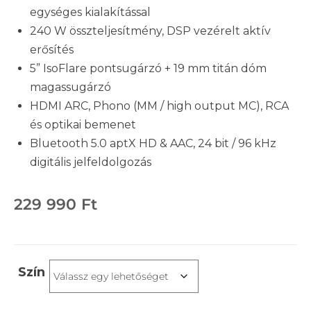
egységes kialakítással
240 W összteljesítmény, DSP vezérelt aktív
erősítés
5” IsoFlare pontsugárzó + 19 mm titán dóm
magassugárzó
HDMI ARC, Phono (MM / high output MC), RCA
és optikai bemenet
Bluetooth 5.0 aptX HD & AAC, 24 bit / 96 kHz
digitális jelfeldolgozás
229 990
Ft
Szín