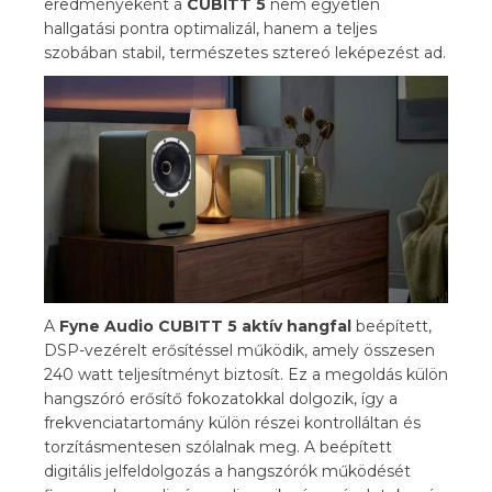
eredményeként a
CUBITT 5
nem egyetlen
hallgatási pontra optimalizál, hanem a teljes
szobában stabil, természetes sztereó leképezést ad.
A
Fyne Audio CUBITT 5 aktív hangfal
beépített,
DSP-vezérelt erősítéssel működik, amely összesen
240 watt teljesítményt biztosít. Ez a megoldás külön
hangszóró erősítő fokozatokkal dolgozik, így a
frekvenciatartomány külön részei kontrolláltan és
torzításmentesen szólalnak meg. A beépített
digitális jelfeldolgozás a hangszórók működését