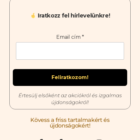
Iratkozz fel hírlevelünkre!
Email cím
*
Értesülj elsőként az akciókról és izgalmas
újdonságokról!
Kövess a friss tartalmakért és
újdonságokért!