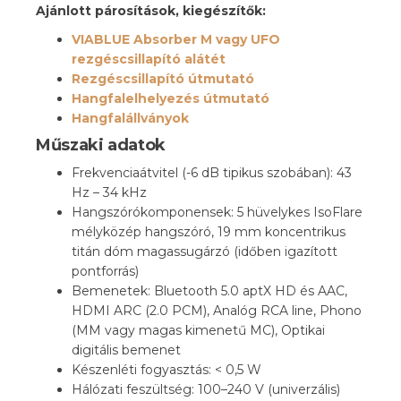
Ajánlott párosítások, kiegészítők:
VIABLUE Absorber M vagy UFO
rezgéscsillapító alátét
Rezgéscsillapító útmutató
Hangfalelhelyezés útmutató
Hangfalállványok
Műszaki adatok
Frekvenciaátvitel (-6 dB tipikus szobában): 43
Hz – 34 kHz
Hangszórókomponensek: 5 hüvelykes IsoFlare
mélyközép hangszóró, 19 mm koncentrikus
titán dóm magassugárzó (időben igazított
pontforrás)
Bemenetek: Bluetooth 5.0 aptX HD és AAC,
HDMI ARC (2.0 PCM), Analóg RCA line, Phono
(MM vagy magas kimenetű MC), Optikai
digitális bemenet
Készenléti fogyasztás: < 0,5 W
Hálózati feszültség: 100–240 V (univerzális)