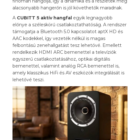
finoman hangolja, így a dinamika és a részletek még
alacsonyabb hangerőn is jól követhetők maradnak.
A
CUBITT 5 aktív hangfal
egyik legnagyobb
előnye a széleskörű csatlakoztathatóság. A rendszer
támogatja a Bluetooth 5.0 kapcsolatot aptX HD és
AAC kodekkel, így vezeték nélkül is magas
felbontású zenehallgatást tesz lehetővé. Emellett
rendelkezik HDMI ARC bemenettel a televíziók
egyszerű csatlakoztatásához, optikai digitális
bemenettel, valamint analóg RCA bemenettel is,
amely klasszikus HiFi és AV eszközök integrálását is
lehetővé teszi.