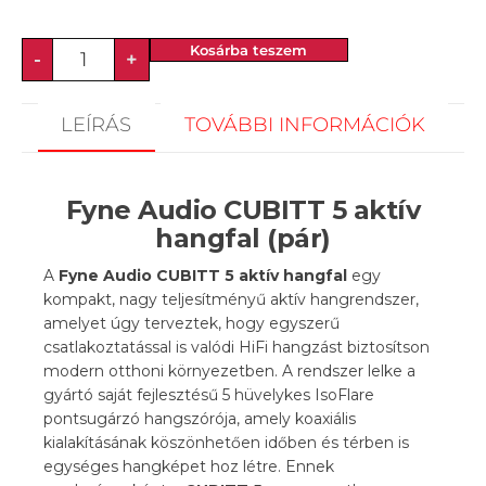
Kosárba teszem
-
+
LEÍRÁS
TOVÁBBI INFORMÁCIÓK
Fyne Audio CUBITT 5 aktív
hangfal (pár)
A
Fyne Audio CUBITT 5 aktív hangfal
egy
kompakt, nagy teljesítményű aktív hangrendszer,
amelyet úgy terveztek, hogy egyszerű
csatlakoztatással is valódi HiFi hangzást biztosítson
modern otthoni környezetben. A rendszer lelke a
gyártó saját fejlesztésű 5 hüvelykes IsoFlare
pontsugárzó hangszórója, amely koaxiális
kialakításának köszönhetően időben és térben is
egységes hangképet hoz létre. Ennek