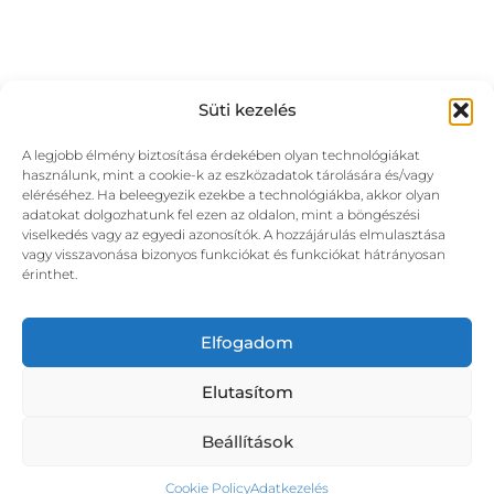
Süti kezelés
A legjobb élmény biztosítása érdekében olyan technológiákat
használunk, mint a cookie-k az eszközadatok tárolására és/vagy
eléréséhez. Ha beleegyezik ezekbe a technológiákba, akkor olyan
adatokat dolgozhatunk fel ezen az oldalon, mint a böngészési
viselkedés vagy az egyedi azonosítók. A hozzájárulás elmulasztása
vagy visszavonása bizonyos funkciókat és funkciókat hátrányosan
érinthet.
Elfogadom
Elutasítom
Beállítások
Cookie Policy
Adatkezelés