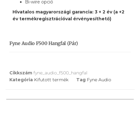
Bi-wire opció
Hivatalos magyarországi garancia: 3 + 2 év (a +2
év termékregisztrációval érvényesíthető)
Fyne Audio F500 Hangfal (pár)
Cikkszám
fyne_audio_f500_hangfal
Kategória
Kifutott termék
Tag
Fyne Audio