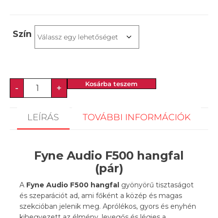
Szín
Kosárba teszem
-
+
LEÍRÁS
TOVÁBBI INFORMÁCIÓK
Fyne Audio F500 hangfal
(pár)
A
Fyne Audio F500 hangfal
gyönyörű tisztaságot
és szeparációt ad, ami főként a közép és magas
szekcióban jelenik meg. Aprólékos, gyors és enyhén
kihegyezett az élmény, levegős és légies a