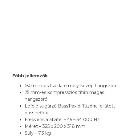
Főbb jellemzők
150 mm-es IsoFlare mély-közép hangszóró
25 mm-es kompressziós titán magas
hangszóró
Lefelé sugárzó BassTrax diffúzórral ellátott
bass-reflex
Frekvencia átvitel – 45 – 34 000 Hz
Méret – 325 x 200 x 318 mm
Súly – 7.3 kg