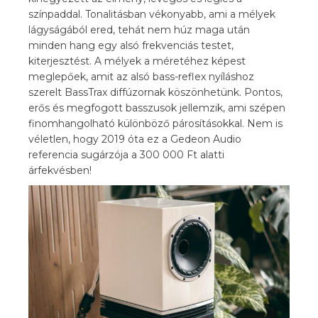
színpaddal. Tonalitásban vékonyabb, ami a mélyek
lágyságából ered, tehát nem húz maga után
minden hang egy alsó frekvenciás testet,
kiterjesztést. A mélyek a méretéhez képest
meglepőek, amit az alsó bass-reflex nyíláshoz
szerelt BassTrax diffúzornak köszönhetünk. Pontos,
erős és megfogott basszusok jellemzik, ami szépen
finomhangolható különböző párosításokkal. Nem is
véletlen, hogy 2019 óta ez a Gedeon Audio
referencia sugárzója a 300 000 Ft alatti
árfekvésben!