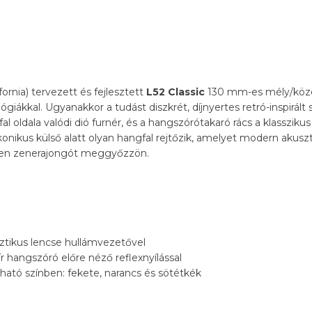
ornia) tervezett és fejlesztett
L52 Classic
130 mm-es mély/köz
iákkal. Ugyanakkor a tudást diszkrét, díjnyertes retró-inspirált st
al oldala valódi dió furnér, és a hangszórótakaró rács a klassziku
onikus külső alatt olyan hangfal rejtőzik, amelyet modern akuszt
lyen zenerajongót meggyőzzön.
ikus lencse hullámvezetővel
 hangszóró előre néző reflexnyílással
ható színben: fekete, narancs és sötétkék