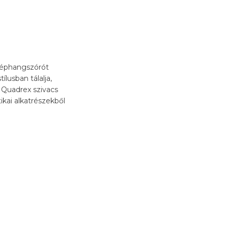
éphangszórót
ílusban tálalja,
s Quadrex szivacs
ikai alkatrészekből