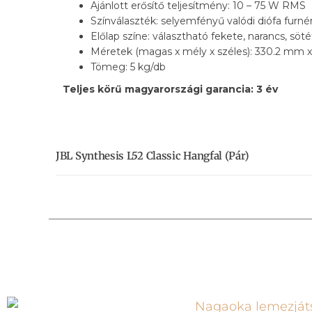
Ajánlott erősítő teljesítmény: 10 – 75 W RMS
Színválaszték: selyemfényű valódi diófa furné
Előlap színe: választható fekete, narancs, söt
Méretek (magas x mély x széles): 330.2 mm 
Tömeg: 5 kg/db
Teljes körű magyarországi garancia: 3 év
JBL Synthesis L52 Classic Hangfal (pár)