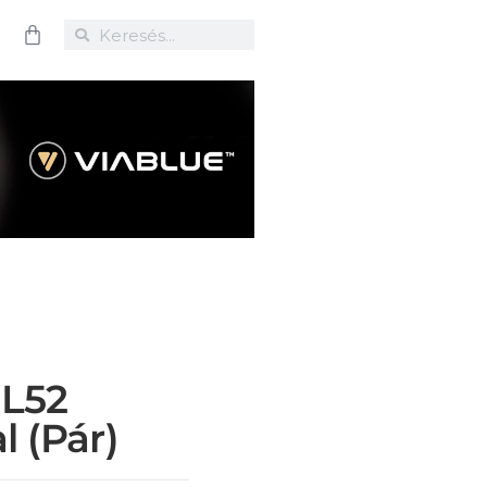
 L52
l (pár)