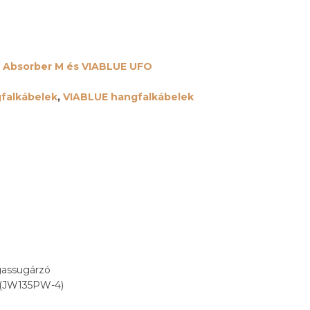
 Absorber M és VIABLUE UFO
falkábelek
,
VIABLUE hangfalkábelek
assugárzó
r (JW135PW-4)