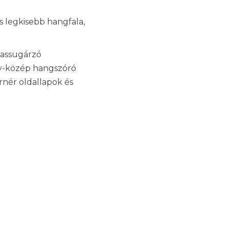
s legkisebb hangfala,
assugárzó
ly-közép hangszóró
rnér oldallapok és