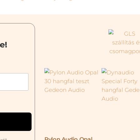
e!
Pylon Audio Opal