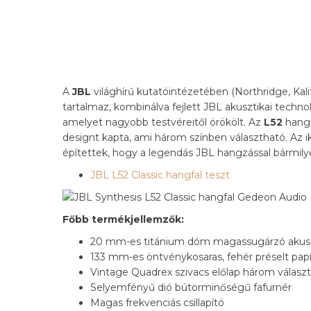
A
JBL
világhírű kutatóintézetében (Northridge, Kalif
tartalmaz, kombinálva fejlett JBL akusztikai technológ
amelyet nagyobb testvéreitől örökölt. Az
L52
hangf
designt kapta, ami három színben választható. Az ik
építettek, hogy a legendás JBL hangzással bármi
JBL L52 Classic hangfal teszt
Főbb termékjellemzők:
20 mm-es titánium dóm magassugárzó akuszt
133 mm-es öntvénykosaras, fehér préselt papír
Vintage Quadrex szivacs előlap három választ
Selyemfényű dió bútorminőségű fafurnér
Magas frekvenciás csillapító