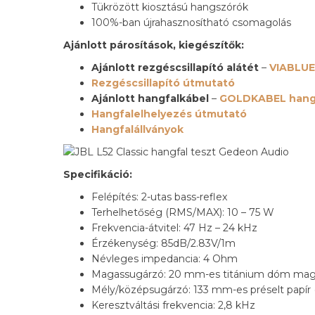
Tükrözött kiosztású hangszórók
100%-ban újrahasznosítható csomagolás
Ajánlott párosítások, kiegészítők:
Ajánlott rezgéscsillapító alátét
–
VIABLUE
Rezgéscsillapító útmutató
Ajánlott hangfalkábel
–
GOLDKABEL hang
Hangfalelhelyezés útmutató
Hangfalállványok
Specifikáció:
Felépítés: 2-utas bass-reflex
Terhelhetőség (RMS/MAX): 10 – 75 W
Frekvencia-átvitel: 47 Hz – 24 kHz
Érzékenység: 85dB/2.83V/1m
Névleges impedancia: 4 Ohm
Magassugárzó: 20 mm-es titánium dóm mag
Mély/középsugárzó: 133 mm-es préselt papí
Keresztváltási frekvencia: 2,8 kHz