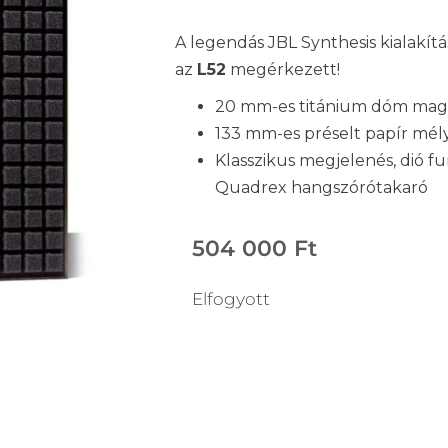
A legendás JBL Synthesis kialakítá
az
L52
megérkezett!
20 mm-es titánium dóm mag
133 mm-es préselt papír mé
Klasszikus megjelenés, dió fu
Quadrex hangszórótakaró
504 000
Ft
Elfogyott