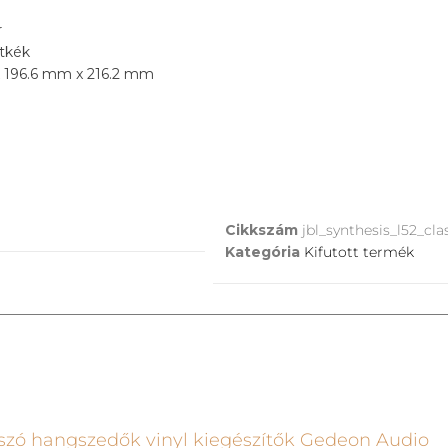
r
étkék
x 196.6 mm x 216.2 mm
Cikkszám
jbl_synthesis_l52_cla
Kategória
Kifutott termék