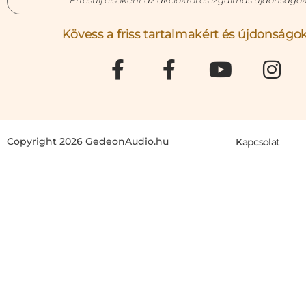
Értesülj elsőként az akciókról és izgalmas újdonságok
Kövess a friss tartalmakért és újdonságok
Copyright 2026 GedeonAudio.hu
Kapcsolat