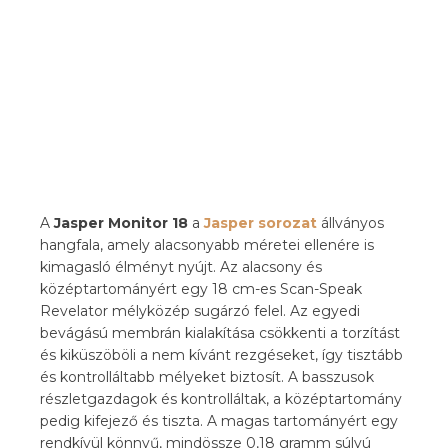
A
Jasper Monitor 18
a
Jasper sorozat
állványos
hangfala, amely alacsonyabb méretei ellenére is
kimagasló élményt nyújt. Az alacsony és
középtartományért egy 18 cm-es Scan-Speak
Revelator mélyközép sugárzó felel. Az egyedi
bevágású membrán kialakítása csökkenti a torzítást
és kiküszöböli a nem kívánt rezgéseket, így tisztább
és kontrolláltabb mélyeket biztosít. A basszusok
részletgazdagok és kontrolláltak, a középtartomány
pedig kifejező és tiszta. A magas tartományért egy
rendkívül könnyű, mindössze 0,18 gramm súlyú