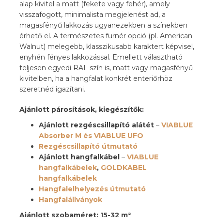
alap kivitel a matt (fekete vagy fehér), amely
visszafogott, minimalista megjelenést ad, a
magasfényű lakkozás ugyanezekben a színekben
érhető el. A természetes furnér opció (pl. American
Walnut) melegebb, klasszikusabb karaktert képvisel,
enyhén fényes lakkozással. Emellett választható
teljesen egyedi RAL szín is, matt vagy magasfényű
kivitelben, ha a hangfalat konkrét enteriőrhöz
szeretnéd igazítani.
Ajánlott párosítások, kiegészítők:
Ajánlott rezgéscsillapító alátét
–
VIABLUE
Absorber M és VIABLUE UFO
Rezgéscsillapító útmutató
Ajánlott hangfalkábel
–
VIABLUE
hangfalkábelek
,
GOLDKABEL
hangfalkábelek
Hangfalelhelyezés útmutató
Hangfalállványok
Ajánlott szobaméret: 15-32 m²