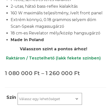
2-utas, hátsó bass-reflex kialakítás
160 W maximális teljesítmény, ívelt front panel
Extrém könnyű, 0.18 grammos selyem dóm
Scan-Speak magassugárzó
18 cm-es Revelator mély/közép hangsugárzó
Made in Poland
Válasszon színt a pontos árhoz!
Raktáron / Tesztelhető (lakk fekete színben)
1 080 000
Ft
–
1 260 000
Ft
Szín