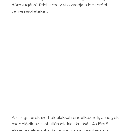
dómsugárzó felel, amely visszaadja a legapróbb
zenei részleteket.
A hangszórók ívelt oldalakkal rendelkeznek, amelyek
megelőzik az állóhullámok kialakulását. A döntött
előlap az akusztikai középpontokat összhangba