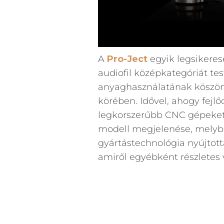
A
Pro-Ject
egyik legsikeres
audiofil középkategóriát tes
anyaghasználatának köszönhe
körében. Idővel, ahogy fejlőd
legkorszerűbb CNC gépeket 
modell megjelenése, melybe
gyártástechnológia nyújtot
amiről egyébként részletes 