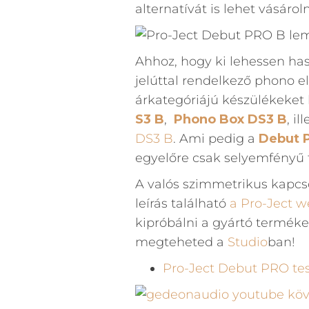
alternatívát is lehet vásároln
Ahhoz, hogy ki lehessen has
jelúttal rendelkező phono e
árkategóriájú készülékeket bi
S3 B
,
Phono Box DS3 B
, i
DS3 B
. Ami pedig a
Debut 
egyelőre csak selyemfényű 
A valós szimmetrikus kapcso
leírás található
a Pro-Ject w
kipróbálni a gyártó terméke
megteheted a
Studio
ban!
Pro-Ject Debut PRO tes