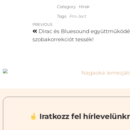
Category
Hírek
Tags
Pro-Ject
PREVIOUS
Dirac és Bluesound együttműködé
szobakorrekciót tessék!
Iratkozz fel hírlevelünkr