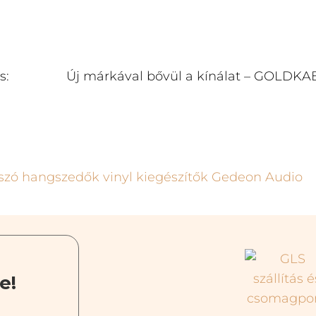
s:
Új márkával bővül a kínálat – GOLDK
e!