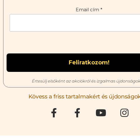
Email cím
*
Értesülj elsőként az akciókról és izgalmas újdonságok
Kövess a friss tartalmakért és újdonságok