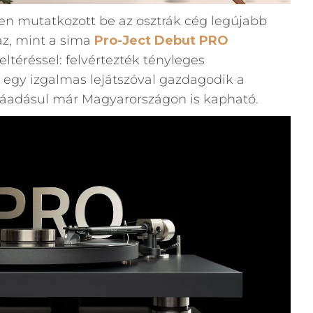
n mutatkozott be az osztrák cég legújabb
z, mint a sima
Pro-Ject Debut PRO
 eltéréssel: felvértezték tényleges
a egy izgalmas lejátszóval gazdagodik a
, ráadásul már Magyarországon is kapható.