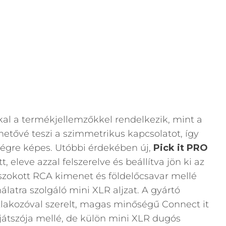
l a termékjellemzőkkel rendelkezik, mint a
ehetővé teszi a szimmetrikus kapcsolatot, így
re képes. Utóbbi érdekében új,
Pick it PRO
 eleve azzal felszerelve és beállítva jön ki az
zokott RCA kimenet és földelőcsavar mellé
latra szolgáló mini XLR aljzat. A gyártó
lakozóval szerelt, magas minőségű Connect it
játszója mellé, de külön mini XLR dugós