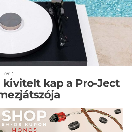
Off
kivitelt kap a Pro-Ject
mezjátszója