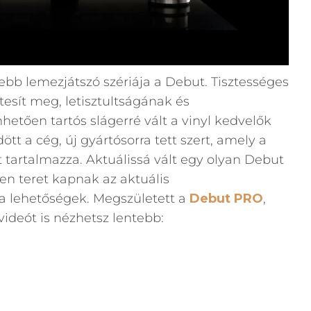
ebb lemezjátszó szériája a Debut. Tisztességes
tesít meg, letisztultságának és
tően tartós slágerré vált a vinyl kedvelők
ött a cég, új gyártósorra tett szert, amely a
tartalmazza. Aktuálissá vált egy olyan Debut
n teret kapnak az aktuális
ta lehetőségek. Megszületett a
Debut PRO
,
videót is nézhetsz lentebb: