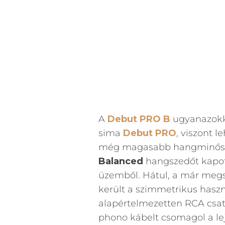
A
Debut PRO B
ugyanazokka
sima
Debut PRO
, viszont l
még magasabb hangminőség
Balanced
hangszedőt kapott,
üzemből. Hátul, a már megs
került a szimmetrikus haszná
alapértelmezetten RCA csat
phono kábelt csomagol a le