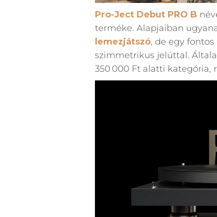
Pro-Ject Debut PRO B
néve
terméke. Alapjaiban ugyana
lemezjátszó
, de egy fontos
szimmetrikus jelúttal. Által
350 000 Ft alatti kategória