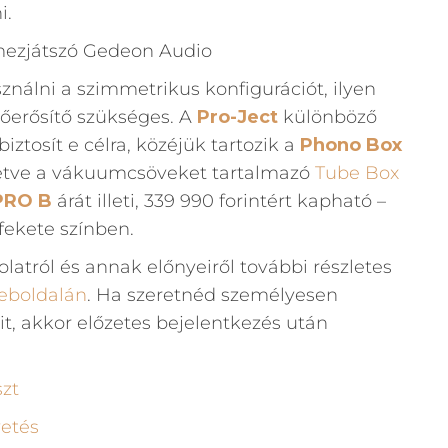
i.
ználni a szimmetrikus konfigurációt, ilyen
lőerősítő szükséges. A
Pro-Ject
különböző
ztosít e célra, közéjük tartozik a
Phono Box
lletve a vákuumcsöveket tartalmazó
Tube Box
PRO B
árát illeti, 339 990 forintért kapható –
fekete színben.
latról és annak előnyeiről további részletes
eboldalán
. Ha szeretnéd személyesen
it, akkor előzetes bejelentkezés után
zt