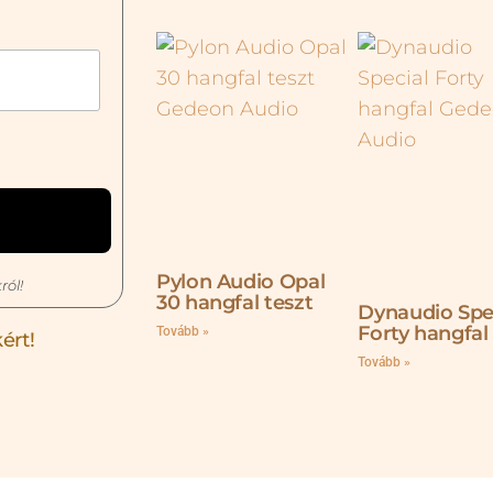
Pylon Audio Opal
ról!
30 hangfal teszt
Dynaudio Spe
Forty hangfal
Tovább »
ért!
Tovább »