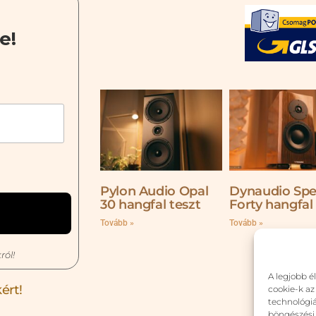
e!
Pylon Audio Opal
Dynaudio Spe
30 hangfal teszt
Forty hangfal
Tovább »
Tovább »
ról!
A legjobb é
ért!
cookie-k az
technológiá
böngészési 