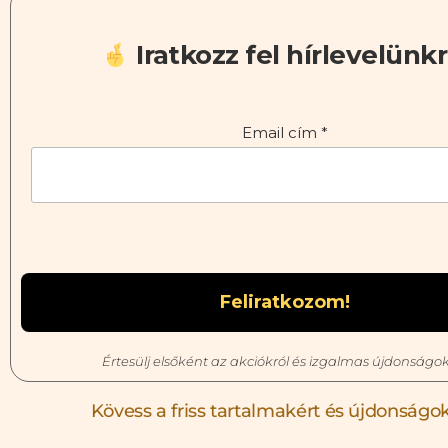
Iratkozz fel hírlevelünkr
Email cím
*
Értesülj elsőként az akciókról és izgalmas újdonságok
Kövess a friss tartalmakért és újdonságok