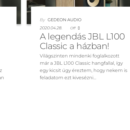
By
GEDEON AUDIO
2020.04.28.
Off
A legendás JBL L100
Classic a házban!
Világszinten mindenki foglalkozott
már a JBL L100 Classic hangfallal, így
z
egy kicsit úgy éreztem, hogy nekem is
an
feladatom ezt kivesézni…