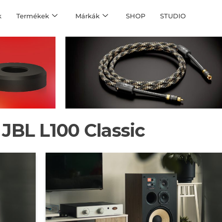
k
Termékek
Márkák
SHOP
STUDIO
:
JBL L100 Classic