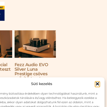
cial
Fezz Audio EVO
 teszt
Silver Luna
Prestige csöves
erősítő teszt
Süti kezelés
Tovább »
lmény biztosítása érdekében olyan technológiákat használunk, mint a
 eszközadatok tárolására és/vagy eléréséhez. Ha beleegyezik ezekbe a
kba, akkor olyan adatokat dolgozhatunk fel ezen az oldalon, mint a
viselkedés vagy az egyedi azonosítók. A hozzájárulás elmulasztása vagy