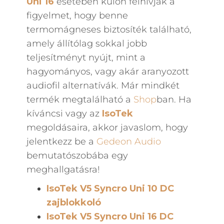
Uni 16
esetében külön felhívják a
figyelmet, hogy benne
termomágneses biztosíték található,
amely állítólag sokkal jobb
teljesítményt nyújt, mint a
hagyományos, vagy akár aranyozott
audiofil alternatívák. Már mindkét
termék megtalálható a
Shop
ban. Ha
kíváncsi vagy az
IsoTek
megoldásaira, akkor javaslom, hogy
jelentkezz be a
Gedeon Audio
bemutatószobába egy
meghallgatásra!
IsoTek V5 Syncro Uni 10 DC
zajblokkoló
IsoTek V5 Syncro Uni 16 DC