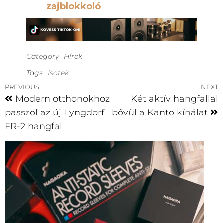
zajblokkoló
Category
Hírek
Tags
Isotek
PREVIOUS
NEXT
Modern otthonokhoz
Két aktív hangfallal
passzol az új Lyngdorf
bővül a Kanto kínálat
FR-2 hangfal