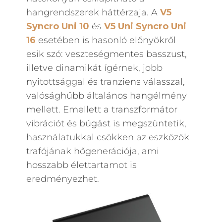
hangrendszerek háttérzaja. A
V5
Syncro Uni 10
és
V5 Uni Syncro Uni
16
esetében is hasonló előnyökről
esik szó: veszteségmentes basszust,
illetve dinamikát ígérnek, jobb
nyitottsággal és tranziens válasszal,
valósághűbb általános hangélmény
mellett. Emellett a transzformátor
vibrációt és búgást is megszüntetik,
használatukkal csökken az eszközök
trafójának hőgenerációja, ami
hosszabb élettartamot is
eredményezhet.