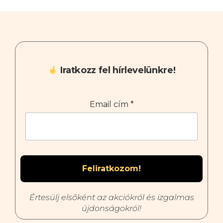
Iratkozz fel hírlevelünkre!
Email cím
*
Értesülj elsőként az akciókról és izgalmas
újdonságokról!