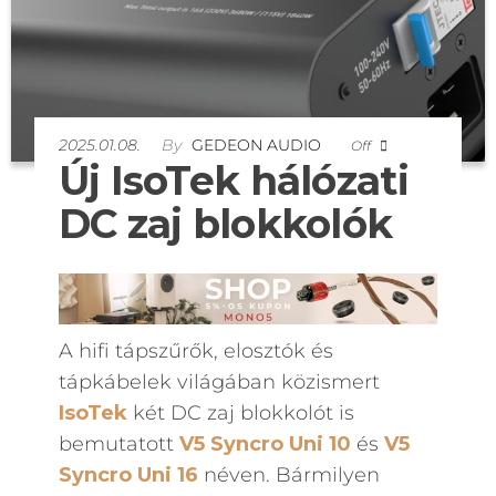
2025.01.08.
By
GEDEON AUDIO
Off
Új IsoTek hálózati
DC zaj blokkolók
A hifi tápszűrők, elosztók és
tápkábelek világában közismert
IsoTek
két DC zaj blokkolót is
bemutatott
V5 Syncro Uni 10
és
V5
Syncro Uni 16
néven. Bármilyen